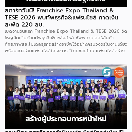
สตาร์ทวันนี้! Franchise Expo Thailand &
TESE 2026 พบทัพธุรกิจ&แฟรนไชส์ คาดเงิน
สะพัด 220 ลบ.
เปิดงานวันแรก Franchise Expo Thailand & TESE 2026 จัด
ใหญ่จัดเต็มด้วยทัพธุรกิจ&แฟรนไชส์ ซัพพลายเออร์สินค้า
ศักยภาพและโมเดลธุรกิจสร้างอาชีพไว้อย่างครบวงจรในงานเดียว
พร้อมแนวร่วมแฟรนไชส์โครงการ “ไทยช่วยไทย แฟรนไชส์สร้าง
อาชีพ พลัส” ที่รัฐช่วยจ่ายค่าแฟรนไชส์ 50% มาเสริมทัพในงาน
รวมกว่า 250 บูธ บนพื้นที่ 15,000 ตารางเมตร หวังเป็นทาง
เลือกสร้างรายได้เพิ่มและพยุงเศรษฐกิจไทยให้ฟื้นตัว เสิร์ฟครบ
จบในงานด้วยสินเชื่อ และทำเลทองทั่วประเทศ พร้อมเสวนาให้
ความรู้โดยผู้ทรงคุณวุฒิคับคั่ง และกิจกรรมเจรจาจับคู่ธุรกิจทั้งใน
และต่างประเทศ งานจัดต่อเนื่องระหว่างวันที่ 6-9 สิงหาคมนี้ ที่
ฮอลล์ 6-8 อิมแพ็คเมืองทองธานี คาดเม็ดเงินสะพัดในงานราว
220 ล้านบาท นายพูนพงษ์ นัยนาภากรณ์ อธิบดีกรมพัฒนา
ธุรกิจการค้า กระทรวงพาณิชย์ กล่าวว่า งาน ” Franchise Expo
Thailand & Thailand E-Commerce Selection Expo
(TESE 2026) เป็นเวทีแสดงธุรกิจแฟรนไชส์และโซลูชั่นส์แบบครบ
วงจร […]