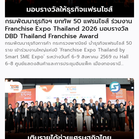
กรมพัฒนาธุรกิจฯ ยกทัพ 50 แฟรนไชส์ ร่วมงาน
Franchise Expo Thailand 2026 มอบรางวัล
DBD Thailand Franchise Award
กรมพัฒนาธุรกิจการค้า กระทรวงพาณิชย์ นำธุรกิจแฟรนไชส์ 50
ราย เข้าร่วมงานใหญ่แห่งปี ‘Franchise Expo Thailand by
Smart SME Expo’ ระหว่างวันที่ 6-9 สิงหาคม 2569 ณ Hall
6-8 ศูนย์แสดงสินค้าและการประชุมอิมแพ็ค เมืองทองธานี
พร้อมจัดพิธีมอบรางวัล DBD Thailand Franchise Award
2026 ให้แก่ผู้ประกอบธุรกิจแฟรนไชส์ที่อยู่ในการส่งเสริมสนับสนุน
ของกรมฯ นายพูนพงษ์ นัยนาภากรณ์ อธิบดีกรมพัฒนาธุรกิจ
การค้า กระทรวงพาณิชย์ เปิดเผยภายหลังเป็นประธานเปิดงาน
“งานแฟรนไชส์ เอ็กซ์โป ไทยแลนด์ บาย สมาร์ท เอสเอ็มอี เอ็กซ์
โป (Franchise Expo Thailand by Smart SME Expo)” ซึ่ง
เป็นงานแสดงธุรกิจแฟรนไชส์ชั้นนำที่จัดขึ้นโดย บริษัท พีเอ็มจี
คอร์ปอเรชัน จำกัด เพื่อยกระดับศักยภาพของผู้ประกอบการและ
เจ้าของธุรกิจที่ต้องการขยายกิจการผ่านระบบแฟรนไชส์ […]