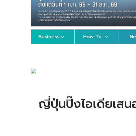
Business
How-To
N
ญี่ปุ่นปิ๊งไอเดียเ