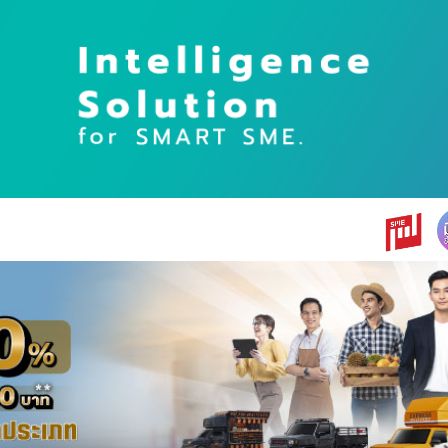
earch
r: