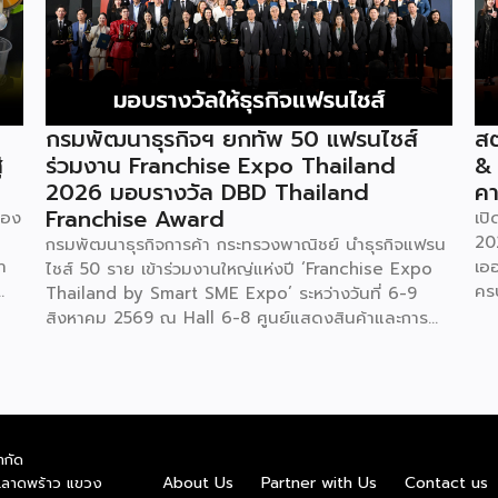
กรมพัฒนาธุรกิจฯ ยกทัพ 50 แฟรนไชส์
สต
่
ร่วมงาน Franchise Expo Thailand
&
2026 มอบรางวัล DBD Thailand
คา
Franchise Award
ของ
เป
20
กรมพัฒนาธุรกิจการค้า กระทรวงพาณิชย์ นำธุรกิจแฟรน
ำ
เอ
ไชส์ 50 ราย เข้าร่วมงานใหญ่แห่งปี ‘Franchise Expo
คร
Thailand by Smart SME Expo’ ระหว่างวันที่ 6-9
“ไ
สิงหาคม 2569 ณ Hall 6-8 ศูนย์แสดงสินค้าและการ
ทุน
ค่
ประชุมอิมแพ็ค เมืองทองธานี พร้อมจัดพิธีมอบรางวัล
บน
DBD Thailand Franchise Award 2026 ให้แก่ผู้ประ
ัย
รา
กอบธุรกิจแฟรนไชส์ที่อยู่ในการส่งเสริมสนับสนุนของก
ย
ใน
รมฯ นายพูนพงษ์ นัยนาภากรณ์ อธิบดีกรมพัฒนา
สดง
ให้
ธุรกิจการค้า กระทรวงพาณิชย์ เปิดเผยภายหลังเป็น
ำกัด
ชุด
ธุร
ประธานเปิดงาน “งานแฟรนไชส์ เอ็กซ์โป ไทยแลนด์ บาย
About Us
Partner with Us
Contact us
.ลาดพร้าว แขวง
อ
6-
สมาร์ท เอสเอ็มอี เอ็กซ์โป (Franchise Expo Thailand