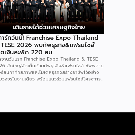
าร์ทวันนี้! Franchise Expo Thailand
 TESE 2026 พบทัพธุรกิจ&แฟรนไชส์
ดเงินสะพัด 220 ลบ.
ิดงานวันแรก Franchise Expo Thailand & TESE
26 จัดใหญ่จัดเต็มด้วยทัพธุรกิจ&แฟรนไชส์ ซัพพลาย
อร์สินค้าศักยภาพและโมเดลธุรกิจสร้างอาชีพไว้อย่าง
บวงจรในงานเดียว พร้อมแนวร่วมแฟรนไชส์โครงการ
ทยช่วยไทย แฟรนไชส์สร้างอาชีพ พลัส” ที่รัฐช่วยจ่าย
าแฟรนไชส์ 50% มาเสริมทัพในงาน รวมกว่า 250 บูธ
พื้นที่ 15,000 ตารางเมตร หวังเป็นทางเลือกสร้าง
ยได้เพิ่มและพยุงเศรษฐกิจไทยให้ฟื้นตัว เสิร์ฟครบจบ
งานด้วยสินเชื่อ และทำเลทองทั่วประเทศ พร้อมเสวนา
ความรู้โดยผู้ทรงคุณวุฒิคับคั่ง และกิจกรรมเจรจาจับคู่
กิจทั้งในและต่างประเทศ งานจัดต่อเนื่องระหว่างวันที่
9 สิงหาคมนี้ ที่ฮอลล์ 6-8 อิมแพ็คเมืองทองธานี