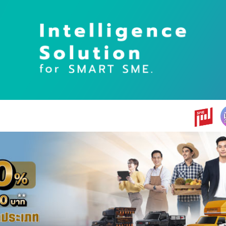
earch
r: