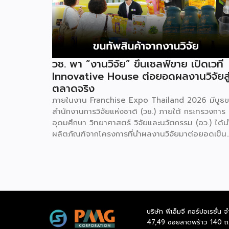
วช. พา “งานวิจัย” ขึ้นเชลฟ์ขาย เปิดเวที
Innovative House ต่อยอดผลงานวิจัยสู
ตลาดจริง
ภายในงาน Franchise Expo Thailand 2026 มีบูธ
สำนักงานการวิจัยแห่งชาติ (วช.) ภายใต้ กระทรวงการ
อุดมศึกษา วิทยาศาสตร์ วิจัยและนวัตกรรม (อว.) ได้น
ผลิตภัณฑ์จากโครงการที่นำผลงานวิจัยมาต่อยอดเป็น
สินค้าเชิงพาณิชย์มาแสดง พร้อมจัดจำหน่ายให้กับผู้ที่
สนใจได้เลือกซื้อ สำหรับ วช. มีภารกิจหลัก คือการให้
วิจัย ดูแลเรื่องการวิจัยในภาพรวม รวมถึงการให้รางวัล
และสนับสนุนนักวิจัย ตั้งแต่ระดับเยาวชนไปจนถึงนักวิจ
อาวุโส แน่นอนว่านี่เป็นหน่วยงานผู้อยู่เบื้องหลังงานวิจั
ไทยตั้งแต่ต้นน้ำยันปลายน้ำ กิจกรรมที่นำมาจัดแ
บริษัท พีเอ็มจี คอร์ปอเรชั่น จ
ในบูธครั้งนี้เป็นส่วนหนึ่งของทุนที่ วช. สนับสนุนภายใต้
47,49 ซอยลาดพร้าว 140 ถ
โครงการ Innovative House ซึ่งมีเป้าหมายชัดเจน คื