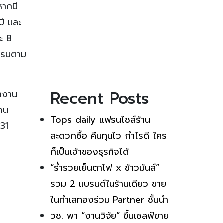
หากมี
ี และ
ะ 8
นครบตาม
Recent Posts
หางาน
าน
Tops daily แฟรนไชส์ร้าน
 31
สะดวกซื้อ คืนทุนไว กำไรดี ใคร
ก็เป็นเจ้าของธุรกิจได้
“ร่ำรวยเย็นตาโฟ x ข้าวมันส์”
รวม 2 แบรนด์ในร้านเดียว ขาย
ในทำเลทองร่วม Partner ชั้นนำ
วช. พา “งานวิจัย” ขึ้นเชลฟ์ขาย