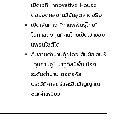
เปิดเวที Innovative House
ต่อยอดผลงานวิจัยสู่ตลาดจริง
เปิดเส้นทาง “กาแฟพันธุ์ไทย”
โอกาสลงทุนที่คนไทยเป็นเจ้าของ
แฟรนไชส์ได้
สืบสานตำนานกุ้ยโจว สัมผัสเสน่ห์
“กุนซานจู” นาฏศิลป์พื้นเมือง
ระดับตำนาน ถอดรหัส
ประวัติศาสตร์และจิตวิญญาณ
ชนเผ่าเหมียว