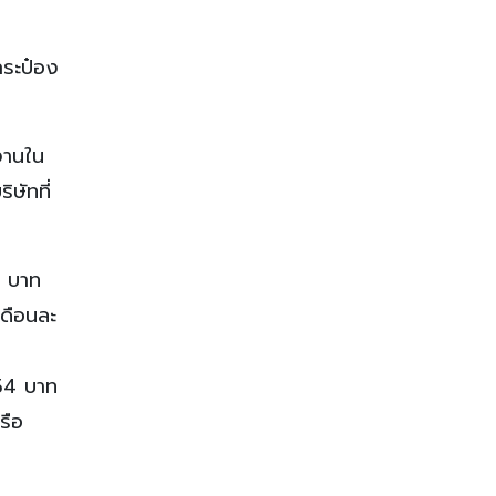
กระป๋อง
งานใน
ษัทที่
5 บาท
เดือนละ
754 บาท
รือ