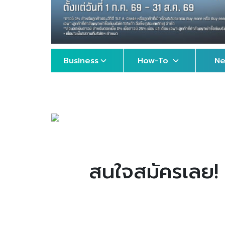
Business
How-To
N
สนใจสมัครเลย! 