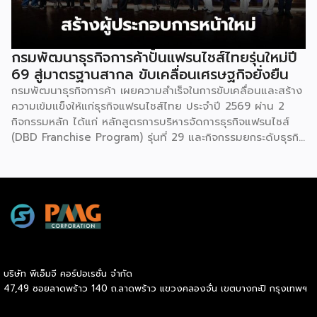
ธุรกิจการค้า กระทรวงพาณิชย์ กล่าวว่า งาน ” Franchise Expo
Thailand & Thailand E-Commerce Selection Expo
(TESE 2026) เป็นเวทีแสดงธุรกิจแฟรนไชส์และโซลูชั่นส์แบบครบ
วงจร […]
กรมพัฒนาธุรกิจการค้าปั้นแฟรนไชส์ไทยรุ่นใหม่ปี
69 สู่มาตรฐานสากล ขับเคลื่อนเศรษฐกิจยั่งยืน
กรมพัฒนาธุรกิจการค้า เผยความสำเร็จในการขับเคลื่อนและสร้าง
ความเข้มแข็งให้แก่ธุรกิจแฟรนไชส์ไทย ประจำปี 2569 ผ่าน 2
กิจกรรมหลัก ได้แก่ หลักสูตรการบริหารจัดการธุรกิจแฟรนไชส์
(DBD Franchise Program) รุ่นที่ 29 และกิจกรรมยกระดับธุรกิจ
สู่เกณฑ์มาตรฐานคุณภาพการบริหารจัดการธุรกิจแฟรนไชส์
(Franchise Standard) มุ่งเป้าบ่มเพาะศักยภาพผู้ประกอบการราย
ใหม่ พร้อมการันตีคุณภาพมาตรฐานเพื่อสร้างความเชี่ยวชาญและ
ความน่าเชื่อถือในตลาดโลก นายพูนพงษ์ นัยนาภากรณ์ อธิบดี
กรมพัฒนาธุรกิจการค้า กระทรวงพาณิชย์ เปิดเผยภายหลังเป็น
ประธานมอบประกาศนียบัตรแก่ผู้ประกอบการแฟรนไชส์ใน 2
กิจกรรมว่า “ขอแสดงความยินดีกับทุกกิจการที่ได้รับ
ประกาศนียบัตรในวันนี้ (วันพุธที่ 15 กรกฎาคม 2569) โดย
บริษัท พีเอ็มจี คอร์ปอเรชั่น จำกัด
กิจกรรมแรกเป็นการอบรมหลักสูตรการบริหารจัดการธุรกิจแฟรน
47,49 ซอยลาดพร้าว 140 ถ.ลาดพร้าว แขวงคลองจั่น เขตบางกะปิ กรุงเทพฯ
ไชส์ (DBD Franchise Program: DBD-FP) รุ่นที่ 29 ซึ่งเป็น
หลักสูตรระยะยาวที่จัดขึ้นตั้งแต่วันที่ 3 ธันวาคม 2568 – วันที่ 2