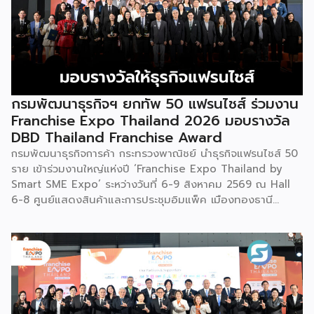
กรมพัฒนาธุรกิจฯ ยกทัพ 50 แฟรนไชส์ ร่วมงาน
Franchise Expo Thailand 2026 มอบรางวัล
DBD Thailand Franchise Award
กรมพัฒนาธุรกิจการค้า กระทรวงพาณิชย์ นำธุรกิจแฟรนไชส์ 50
ราย เข้าร่วมงานใหญ่แห่งปี ‘Franchise Expo Thailand by
Smart SME Expo’ ระหว่างวันที่ 6-9 สิงหาคม 2569 ณ Hall
6-8 ศูนย์แสดงสินค้าและการประชุมอิมแพ็ค เมืองทองธานี
พร้อมจัดพิธีมอบรางวัล DBD Thailand Franchise Award
2026 ให้แก่ผู้ประกอบธุรกิจแฟรนไชส์ที่อยู่ในการส่งเสริมสนับสนุน
ของกรมฯ นายพูนพงษ์ นัยนาภากรณ์ อธิบดีกรมพัฒนาธุรกิจ
การค้า กระทรวงพาณิชย์ เปิดเผยภายหลังเป็นประธานเปิดงาน
“งานแฟรนไชส์ เอ็กซ์โป ไทยแลนด์ บาย สมาร์ท เอสเอ็มอี เอ็กซ์
โป (Franchise Expo Thailand by Smart SME Expo)” ซึ่ง
เป็นงานแสดงธุรกิจแฟรนไชส์ชั้นนำที่จัดขึ้นโดย บริษัท พีเอ็มจี