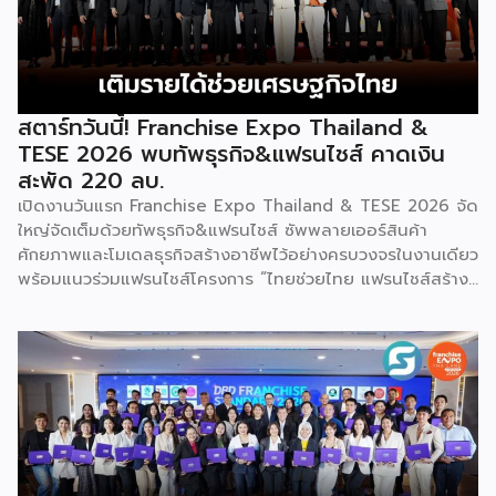
คอร์ปอเรชัน จำกัด เพื่อยกระดับศักยภาพของผู้ประกอบการและ
เจ้าของธุรกิจที่ต้องการขยายกิจการผ่านระบบแฟรนไชส์ […]
สตาร์ทวันนี้! Franchise Expo Thailand &
TESE 2026 พบทัพธุรกิจ&แฟรนไชส์ คาดเงิน
สะพัด 220 ลบ.
เปิดงานวันแรก Franchise Expo Thailand & TESE 2026 จัด
ใหญ่จัดเต็มด้วยทัพธุรกิจ&แฟรนไชส์ ซัพพลายเออร์สินค้า
ศักยภาพและโมเดลธุรกิจสร้างอาชีพไว้อย่างครบวงจรในงานเดียว
พร้อมแนวร่วมแฟรนไชส์โครงการ “ไทยช่วยไทย แฟรนไชส์สร้าง
อาชีพ พลัส” ที่รัฐช่วยจ่ายค่าแฟรนไชส์ 50% มาเสริมทัพในงาน
รวมกว่า 250 บูธ บนพื้นที่ 15,000 ตารางเมตร หวังเป็นทาง
เลือกสร้างรายได้เพิ่มและพยุงเศรษฐกิจไทยให้ฟื้นตัว เสิร์ฟครบ
จบในงานด้วยสินเชื่อ และทำเลทองทั่วประเทศ พร้อมเสวนาให้
ความรู้โดยผู้ทรงคุณวุฒิคับคั่ง และกิจกรรมเจรจาจับคู่ธุรกิจทั้งใน
และต่างประเทศ งานจัดต่อเนื่องระหว่างวันที่ 6-9 สิงหาคมนี้ ที่
ฮอลล์ 6-8 อิมแพ็คเมืองทองธานี คาดเม็ดเงินสะพัดในงานราว
220 ล้านบาท นายพูนพงษ์ นัยนาภากรณ์ อธิบดีกรมพัฒนา