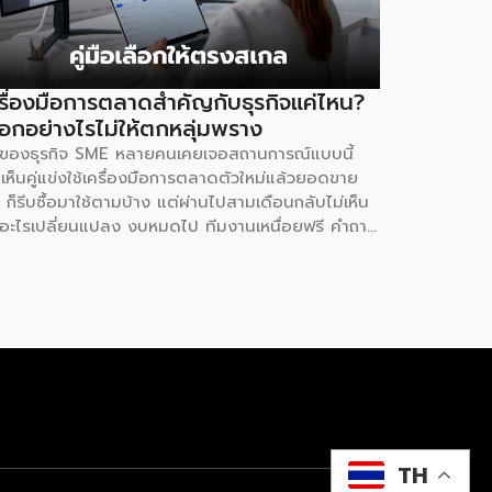
รื่องมือการตลาดสำคัญกับธุรกิจแค่ไหน?
ือกอย่างไรไม่ให้ตกหลุ่มพราง
้าของธุรกิจ SME หลายคนเคยเจอสถานการณ์แบบนี้
เห็นคู่แข่งใช้เครื่องมือการตลาดตัวใหม่แล้วยอดขาย
ง ก็รีบซื้อมาใช้ตามบ้าง แต่ผ่านไปสามเดือนกลับไม่เห็น
อะไรเปลี่ยนแปลง งบหมดไป ทีมงานเหนื่อยฟรี คำถาม
ตามมาคือ ปัญหาอยู่ที่เครื่องมือ หรืออยู่ที่วิธีใช้กันแน่
ตอบคือ “ทั้งสองอย่าง” และนี่คือสิ่งที่ SME ไทยควร
วามเข้าใจให้ชัดก่อนควักเงินซื้อเครื่องมือตัวต่อไป
พรวมตลาดโฆษณาดิจิทัลไทยกำลังเปลี่ยนเร็ว รายงาน
ailand Digital Advertising ของ KANTAR และ
T ชี้ว่าผู้เชี่ยวชาญแนะนำให้ธุรกิจจัดสรรงบประมาณ
ว 30% ไว้สำหรับการสร้างแบรนด์ (Brand Building)
ระยะยาว แทนที่จะทุ่มทุกบาททุกสตางค์ไปกับแคมเปญ
้นยอดขายระยะสั้นเพียงอย่างเดียว เพราะในภาวะ
รษฐกิจที่ไม่แน่นอน แบรนด์ที่อยู่ใน Top of Mind ของ
TH