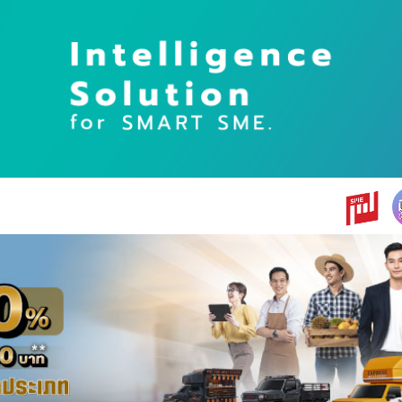
earch
r: