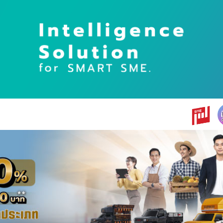
earch
r: