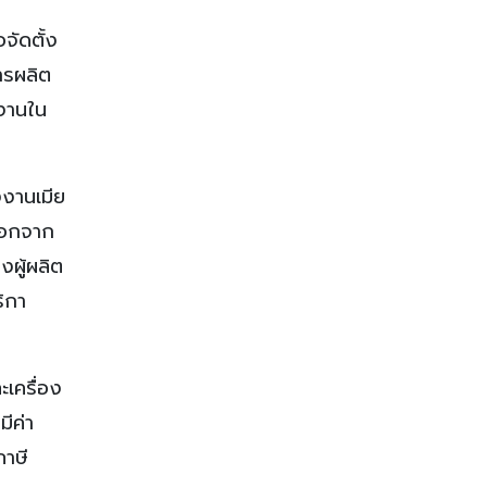
จัดตั้ง
ารผลิต
งงานใน
งานเมีย
ออกจาก
งผู้ผลิต
ิกา
เครื่อง
ีค่า
ภาษี