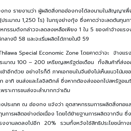
งกง รายงานว่า ผู้ผลิตสิ่งทอฮ่องกงได้ลงนามในสัญญาเพื่อ
ระมาณ 1,250 ไร) ในกรุงย่างกุ้ง ซึ่งคาดว่าจะลดต้นทุนก
ุตสาหกรรมดังกล่าวจะลดลงเหลือเพียง 1 ใน 5 ของค่าจ้างแร
ได้กลางปี 58 และจะเริ่มผลิตได้ภายในปี 59
ง Thilawa Special Economic Zone โดยคาดว่าจะ จ้างแรง
่ประมาณ 100 – 200 เหรียญสหรัฐต่อเดือน ทั้งสินค้าที่ส่ง
ําเข้าอีกด้วย อย่างไรก็ดี ภาคเอกชนในจีนยังไม่เห็นแนวโน้มขอ
มาก อาทิ ขนส่งและโลจิสติกส์ ซึ่งหากต้องส่งออกไปสหรัฐอเมร
์ เพราะการขนส่งจะลําบากกว่าเดิม
างประเทศ ณ ฮ่องกง แจ้งว่า อุตสาหกรรมการผลิตสิ่งทอและ
นทุนการผลิตอย่างต่อเนื่อง โดยได้ย้ายฐานการผลิตจากจีน ซึ่งม
้างแรงงานลดลงไปอีก 20% รวมทั้งหวังใช้สิทธิประโยชน์ทาง