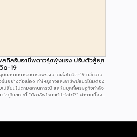
พสกิลรับอาชีพดาวรุ่งพุ่งแรง ปรับตัวสู้ยุค
วิด-19
จจุบันสถานการณ์การแพร่ระบาดเชื้อโควิด-19 ทวีความ
ขึ้นอย่างต่อเนื่อง ทำให้ธุรกิจและอาชีพมีแนวโน้มต้อง
ับเปลี่ยนไปตามสถานการณ์ และในยุคที่เศรษฐกิจกำลัง
แย่อยู่ในขณะนี้ “มีอาชีพไหนจะไปต่อได้?” คำถามนี้คง
ิดขึ้นในใจใครหลายคนที่กำลังมองหางานหรืออาชีพที่จะ
วิกฤตนี้ไปให้ได้ เราจึงรวมอาชีพที่มีแนวโน้มที่จะมาแรง
ังมาฝากกัน 1. นักการตลาดออนไลน์ (Digital
keter) อีกหนึ่งอาชีพสายมาร์เก็ตติ้งที่ได้รับความ
มและรู้จักกันดีในปัจจุบัน คือ นักการตลาดออนไลน์
อ ดิจิตอลมาร์เก็ตเตอร์ เพราะปัจจุบันมีผู้ใช้โทรศัพท์มือ