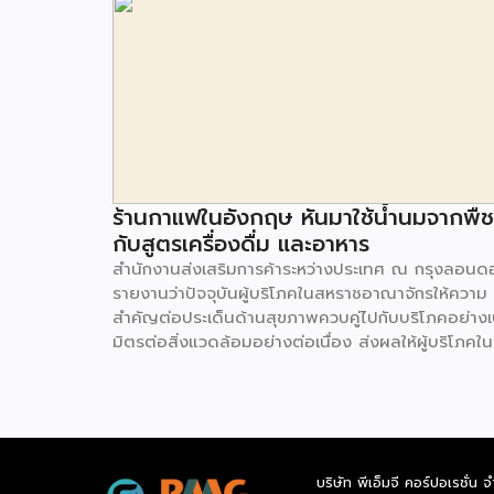
ร้านกาแฟในอังกฤษ หันมาใช้น้ำนมจากพืช
กับสูตรเครื่องดื่ม และอาหาร
สำนักงานส่งเสริมการค้าระหว่างประเทศ ณ กรุงลอนด
รายงานว่าปัจจุบันผู้บริโภคในสหราชอาณาจักรให้ความ
สำคัญต่อประเด็นด้านสุขภาพควบคู่ไปกับบริโภคอย่างเ
มิตรต่อสิ่งแวดล้อมอย่างต่อเนื่อง ส่งผลให้ผู้บริโภคใน
ประเทศอังกฤษมีการบริโภคสินค้าเครื่องดื่มจากพืชเพื่อ
เป็นทางเลือกทดแทนน้ำนมจากสัตว์มากขึ้น จากการสำ
พบว่า 1 ใน 3 ของผู้บริโภคในสหราชอาณาจักร จะเลือ
ซื้อน้ำนมจากพืช (Plant milk) แม้จะมีราคาสูงกว่าน้ำน
จากสัตว์ เช่น โอ๊ต มะม่วงหิมพานต์ มะพร้าว กัญชง ถั่
บริษัท พีเอ็มจี คอร์ปอเรชั่น จ
ข้าวบาร์เลย์ ข้าว เมล็ดเจีย และอื่นๆ สิ่งที่เกิดขึ้นขณะน