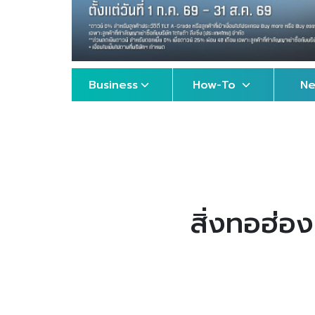
Business
How-To
N
สิ่งทอฮ่อ