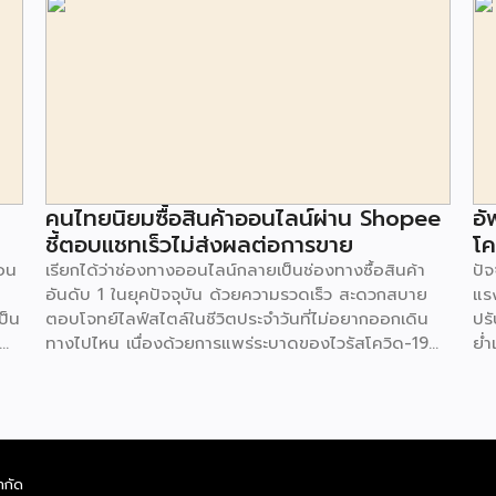
คนไทยนิยมซื้อสินค้าออนไลน์ผ่าน Shopee
อั
ชี้ตอบแชทเร็วไม่ส่งผลต่อการขาย
โค
อน
เรียกได้ว่าช่องทางออนไลน์กลายเป็นช่องทางซื้อสินค้า
ปั
อันดับ 1 ในยุคปัจจุบัน ด้วยความรวดเร็ว สะดวกสบาย
แรง
ป็น
ตอบโจทย์ไลฟ์สไตล์ในชีวิตประจำวันที่ไม่อยากออกเดิน
ปร
ทางไปไหน เนื่องด้วยการแพร่ระบาดของไวรัสโควิด-19
ย่ำ
จึงทำให้ผู้ประกอบการหันไปให้ความสำคัญกับช่องทาง
เก
รวจ
ออนไลน์ แม้ว่าหลายธุรกิจจะเติบโตจากการขายออนไลน์
ฝ่า
ก
แต่ก็ยังมีคำถามอีกมากมายเกี่ยวกับการให้บริการต่อลูกค้า
หล
ม
ว่ามีความคิดเห็นอย่างไร โดย Live Agent บริการตอบ
Mar
ว
คำถามทุกร้านค้าออนไลน์โดยบุคลากรมืออาชีพ ภายใต้
นิย
ำกัด
ี้
ความร่วมมือระหว่าง บริษัท ดิจิทัล บิสิเนส คอนซัลท์
หรื