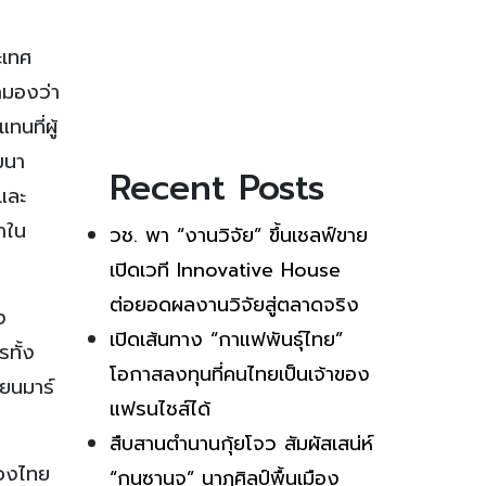
ะเทศ
กมองว่า
นที่ผู้
ฒนา
Recent Posts
และ
คาใน
วช. พา “งานวิจัย” ขึ้นเชลฟ์ขาย
เปิดเวที Innovative House
ต่อยอดผลงานวิจัยสู่ตลาดจริง
ง
เปิดเส้นทาง “กาแฟพันธุ์ไทย”
ทั้ง
โอกาสลงทุนที่คนไทยเป็นเจ้าของ
ยนมาร์
แฟรนไชส์ได้
สืบสานตำนานกุ้ยโจว สัมผัสเสน่ห์
ของไทย
“กุนซานจู” นาฏศิลป์พื้นเมือง