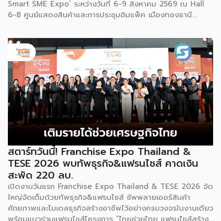
Smart SME Expo’ ระหว่างวันที่ 6-9 สิงหาคม 2569 ณ Hall
เช่นกัน […]
6-8 ศูนย์แสดงสินค้าและการประชุมอิมแพ็ค เมืองทองธานี
พร้อมจัดพิธีมอบรางวัล DBD Thailand Franchise Award
2026 ให้แก่ผู้ประกอบธุรกิจแฟรนไชส์ที่อยู่ในการส่งเสริมสนับสนุน
ของกรมฯ นายพูนพงษ์ นัยนาภากรณ์ อธิบดีกรมพัฒนาธุรกิจ
การค้า กระทรวงพาณิชย์ เปิดเผยภายหลังเป็นประธานเปิดงาน
“งานแฟรนไชส์ เอ็กซ์โป ไทยแลนด์ บาย สมาร์ท เอสเอ็มอี เอ็กซ์
โป (Franchise Expo Thailand by Smart SME Expo)” ซึ่ง
เป็นงานแสดงธุรกิจแฟรนไชส์ชั้นนำที่จัดขึ้นโดย บริษัท พีเอ็มจี
คอร์ปอเรชัน จำกัด เพื่อยกระดับศักยภาพของผู้ประกอบการและ
เจ้าของธุรกิจที่ต้องการขยายกิจการผ่านระบบแฟรนไชส์ […]
สตาร์ทวันนี้! Franchise Expo Thailand &
TESE 2026 พบทัพธุรกิจ&แฟรนไชส์ คาดเงิน
สะพัด 220 ลบ.
เปิดงานวันแรก Franchise Expo Thailand & TESE 2026 จัด
ใหญ่จัดเต็มด้วยทัพธุรกิจ&แฟรนไชส์ ซัพพลายเออร์สินค้า
ศักยภาพและโมเดลธุรกิจสร้างอาชีพไว้อย่างครบวงจรในงานเดียว
พร้อมแนวร่วมแฟรนไชส์โครงการ “ไทยช่วยไทย แฟรนไชส์สร้าง