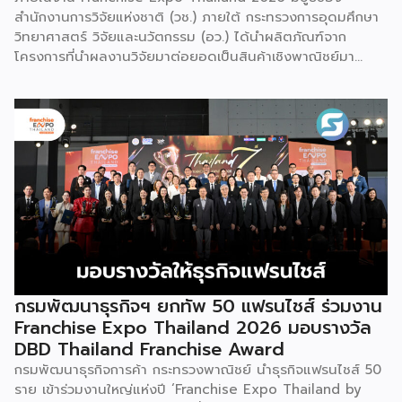
สำนักงานการวิจัยแห่งชาติ (วช.) ภายใต้ กระทรวงการอุดมศึกษา
วิทยาศาสตร์ วิจัยและนวัตกรรม (อว.) ได้นำผลิตภัณฑ์จาก
โครงการที่นำผลงานวิจัยมาต่อยอดเป็นสินค้าเชิงพาณิชย์มา
แสดง พร้อมจัดจำหน่ายให้กับผู้ที่สนใจได้เลือกซื้อ สำหรับ วช.
มีภารกิจหลัก คือการให้ทุนวิจัย ดูแลเรื่องการวิจัยในภาพรวม รวม
ถึงการให้รางวัล และสนับสนุนนักวิจัย ตั้งแต่ระดับเยาวชนไปจนถึง
นักวิจัยอาวุโส แน่นอนว่านี่เป็นหน่วยงานผู้อยู่เบื้องหลังงานวิจัย
ไทยตั้งแต่ต้นน้ำยันปลายน้ำ กิจกรรมที่นำมาจัดแสดงในบูธ
ครั้งนี้เป็นส่วนหนึ่งของทุนที่ วช. สนับสนุนภายใต้ชุดโครงการ
Innovative House ซึ่งมีเป้าหมายชัดเจน คือการแนะแนวและ
สนับสนุนให้ผู้ประกอบการนำนวัตกรรมที่ต่อยอดมาจากงานวิจัย
ไปพัฒนาต่อจนสามารถขายได้จริงในเชิงพาณิชย์ ไม่ใช่แค่งาน
วิจัยที่อยู่ในห้องแล็บ โดยสินค้าที่นำมาโชว์ในบูธจึงเป็นผลิตภัณฑ์
ที่ “พร้อมขาย” แล้วจริงๆ บางแบรนด์ขายออนไลน์ บางแบรนด์
ขายเฉพาะหน้าร้าน นอกจากนี้ ยังมีการสาธิตนำผลิตภัณฑ์ไป
กรมพัฒนาธุรกิจฯ ยกทัพ 50 แฟรนไชส์ ร่วมงาน
แปรรูปเป็นเมนูอาหาร-เครื่องดื่มให้ผู้ร่วมงานเห็นวิธีใช้งานจริง
Franchise Expo Thailand 2026 มอบรางวัล
โดยนำ ‘น้ำผึ้ง’ ที่ไม่ได้นำมาวางขายแบบเดิม ๆ แต่แปรรูปเป็น
DBD Thailand Franchise Award
เครื่องดื่มสเลอปี้ให้ผู้ร่วมงานได้ชิมสดๆ หน้าบูธ เพื่อดึงดูดและ
กรมพัฒนาธุรกิจการค้า กระทรวงพาณิชย์ นำธุรกิจแฟรนไชส์ 50
สร้างประสบการณ์ให้คนในงานได้ทดลองสัมผัสสินค้าจริง และหาก
ราย เข้าร่วมงานใหญ่แห่งปี ‘Franchise Expo Thailand by
ใครสนใจก็สามารถซื้อ หัวเชื้อ กลับไปทำเครื่องดื่มต่อเองที่บ้านได้