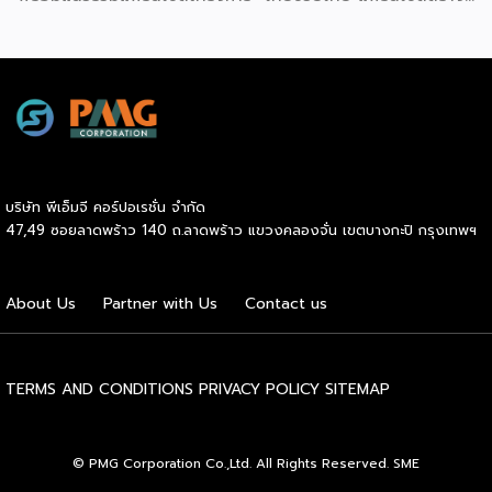
อาชีพ พลัส” ที่รัฐช่วยจ่ายค่าแฟรนไชส์ 50% มาเสริมทัพในงาน
รวมกว่า 250 บูธ บนพื้นที่ 15,000 ตารางเมตร หวังเป็นทาง
เลือกสร้างรายได้เพิ่มและพยุงเศรษฐกิจไทยให้ฟื้นตัว เสิร์ฟครบ
จบในงานด้วยสินเชื่อ และทำเลทองทั่วประเทศ พร้อมเสวนาให้
ความรู้โดยผู้ทรงคุณวุฒิคับคั่ง และกิจกรรมเจรจาจับคู่ธุรกิจทั้งใน
และต่างประเทศ งานจัดต่อเนื่องระหว่างวันที่ 6-9 สิงหาคมนี้ ที่
ฮอลล์ 6-8 อิมแพ็คเมืองทองธานี คาดเม็ดเงินสะพัดในงานราว
220 ล้านบาท นายพูนพงษ์ นัยนาภากรณ์ อธิบดีกรมพัฒนา
บริษัท พีเอ็มจี คอร์ปอเรชั่น จำกัด
ธุรกิจการค้า กระทรวงพาณิชย์ กล่าวว่า งาน ” Franchise Expo
47,49 ซอยลาดพร้าว 140 ถ.ลาดพร้าว แขวงคลองจั่น เขตบางกะปิ กรุงเทพฯ
Thailand & Thailand E-Commerce Selection Expo
(TESE 2026) เป็นเวทีแสดงธุรกิจแฟรนไชส์และโซลูชั่นส์แบบครบ
วงจร […]
About Us
Partner with Us
Contact us
TERMS AND CONDITIONS
PRIVACY POLICY
SITEMAP
© PMG Corporation Co.,Ltd. All Rights Reserved. SME