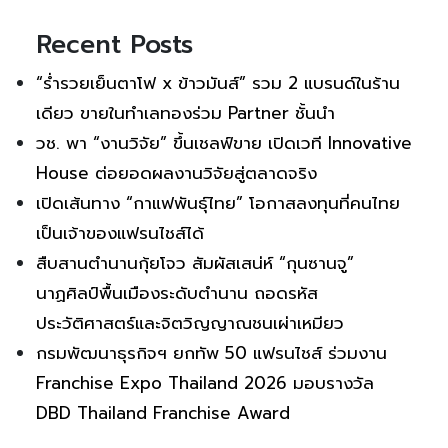
Recent Posts
“ร่ำรวยเย็นตาโฟ x ข้าวมันส์” รวม 2 แบรนด์ในร้าน
เดียว ขายในทำเลทองร่วม Partner ชั้นนำ
วช. พา “งานวิจัย” ขึ้นเชลฟ์ขาย เปิดเวที Innovative
House ต่อยอดผลงานวิจัยสู่ตลาดจริง
เปิดเส้นทาง “กาแฟพันธุ์ไทย” โอกาสลงทุนที่คนไทย
เป็นเจ้าของแฟรนไชส์ได้
สืบสานตำนานกุ้ยโจว สัมผัสเสน่ห์ “กุนซานจู”
นาฏศิลป์พื้นเมืองระดับตำนาน ถอดรหัส
ประวัติศาสตร์และจิตวิญญาณชนเผ่าเหมียว
กรมพัฒนาธุรกิจฯ ยกทัพ 50 แฟรนไชส์ ร่วมงาน
Franchise Expo Thailand 2026 มอบรางวัล
DBD Thailand Franchise Award