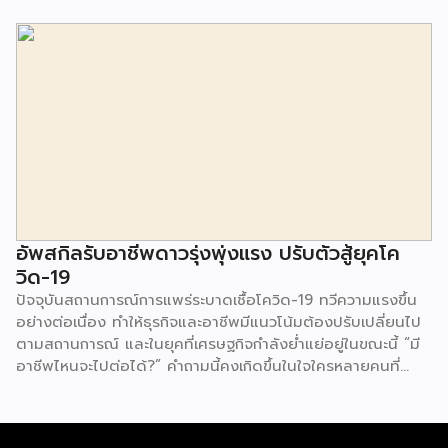
ออนไลน์ แต่ก็ยังมีคำถามอีกมากมายเกี่ยวกับการให้บริการต่อ
ลูกค้า ว่ามีความคิดเห็นอย่างไร โดย Live Agent บริการตอบ
คำถามทุกร้านค้าออนไลน์โดยบุคลากรมืออาชีพ ภายใต้ความร่วม
มือระหว่าง บริษัท ดิจิทัล บิสิเนส คอนซัลท์ จำกัด และ บริษัท วัน
ทูวัน คอนแทคส์ จำกัด (มหาชน) ทำการสำรวจ เรื่องความคิดเห็น
ในการซื้อออนไลน์ (2564) จากผู้ตอบแบบสอบถามจำนวน 1,650
คน ระหว่างวันที่ 29 มี.ค.-16 พ.ค.2564 ซึ่งมีประเด็นที่น่าสนใจ
ดังต่อไปนี้ Shopee แพลตฟอร์มที่คนไทยนิยมซื้อมากที่สุด ผล
สำรวจชี้ให้เห็นว่า Shopee เป็นช่องทางออนไลน์ที่คนไทยนิยมซื้อ
มากที่สุดมาเป็นอันดับ 1 ตามมาด้วย Facebook Page และ
Lazada อย่างไรก็ตาม เมื่อลงลึกในเรื่องของอายุ พบว่า กลุ่มคน
อัพสกิลรับอาชีพดาวรุ่งพุ่งแรง ปรับตัวสู้ยุคโค
อายุ 18-34 […]
วิด-19
ปัจจุบันสถานการณ์การแพร่ระบาดเชื้อโควิด-19 ทวีความแรงขึ้น
อย่างต่อเนื่อง ทำให้ธุรกิจและอาชีพมีแนวโน้มต้องปรับเปลี่ยนไป
ตามสถานการณ์ และในยุคที่เศรษฐกิจกำลังย่ำแย่อยู่ในขณะนี้ “มี
อาชีพไหนจะไปต่อได้?” คำถามนี้คงเกิดขึ้นในใจใครหลายคนที่
กำลังมองหางานหรืออาชีพที่จะฝ่าวิกฤตนี้ไปให้ได้ เราจึงรวมอาชีพ
ที่มีแนวโน้มที่จะมาแรงหลังมาฝากกัน 1. นักการตลาดออนไลน์
(Digital Marketer) อีกหนึ่งอาชีพสายมาร์เก็ตติ้งที่ได้รับความ