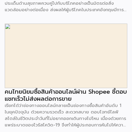
ประเด็นด้านสุขภาพควบคู่ไปกับบริโภคอย่างเป็นมิตรต่อสิ่ง
แวดล้อมอย่างต่อเนื่อง ส่งผลให้ผู้บริโภคในประเทศอังกฤษมีการ
บริโภคสินค้าเครื่องดื่มจากพืชเพื่อเป็นทางเลือกทดแทนน้ำนมจาก
สัตว์มากขึ้น จากการสำรวจพบว่า 1 ใน 3 ของผู้บริโภคในสหราช
อาณาจักร จะเลือกซื้อน้ำนมจากพืช (Plant milk) แม้จะมีราคาสูง
กว่าน้ำนมจากสัตว์ เช่น โอ๊ต มะม่วงหิมพานต์ มะพร้าว กัญชง ถั่ว
ข้าวบาร์เลย์ ข้าว เมล็ดเจีย และอื่นๆ สิ่งที่เกิดขึ้นขณะนี้ คือผู้
บริโภคส่วนใหญ่ใช้น้ำนมจากพืชทดแทนทั้งในเครื่องดื่ม และส่วน
ผสมอาหาร และเริ่มมีความนิยมมากขึ้นในกลุ่มบาริสต้า ที่เริ่มใช้
น้ำนมพืชมาเป็นสูตรการปรุงเครื่องดื่ม นอกจากนี้ ร้านกาแฟหลาย
ร้านได้ทยอยยกเลิกการคิดค่าน้ำนมจากพืชกับลูกค้าเพื่อเป็นทาง
เลือกสำหรับผู้บริโภคมากขึ้น โดยตลาดเครื่องดื่มน้ำนมจากพืช มี
มูลค่ามากถึง 226 ล้านปอนด์ ในปี 2019 และคาดว่าในปี 2025
มูลค่าตลาดจะเพิ่มสูงขึ้นเป็น 2 เท่า หรือเป็นมูลค่า 479 ล้าน
คนไทยนิยมซื้อสินค้าออนไลน์ผ่าน Shopee ชี้ตอบ
ปอนด์ หรือจะเติบโตมากถึง 13.8% โดยคาดว่าน้ำนมอัลมอนด์
แชทเร็วไม่ส่งผลต่อการขาย
จะมีการเติบโตมากที่สุดถึง 16.6% ในช่วงปี 2020-2025
เรียกได้ว่าช่องทางออนไลน์กลายเป็นช่องทางซื้อสินค้าอันดับ 1
เนื่องจากเป็นเครื่องดื่มที่มีรสชาติเข้มข้น และมีแคลอรี่
ในยุคปัจจุบัน ด้วยความรวดเร็ว สะดวกสบาย ตอบโจทย์ไลฟ์
คาร์โบไฮเดรต […]
สไตล์ในชีวิตประจำวันที่ไม่อยากออกเดินทางไปไหน เนื่องด้วยการ
แพร่ระบาดของไวรัสโควิด-19 จึงทำให้ผู้ประกอบการหันไปให้ความ
สำคัญกับช่องทางออนไลน์ แม้ว่าหลายธุรกิจจะเติบโตจากการขาย