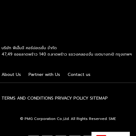
นิยมและรู้จักกันดีในปัจจุบัน คือ นักการตลาดออนไลน์ หรือ
ดิจิตอลมาร์เก็ตเตอร์ เพราะปัจจุบันมีผู้ใช้โทรศัพท์มือถือเช็กข้อมูล
ข่าวสารกันทุกวินาที สิ่งที่ติดตามมากับข้อมูลก็คือ โฆษณา ซึ่ง
นักการตลาดออนไลน์เป็นผู้ออกแบบ ผลิตโฆษณาดึงดูดให้เราซื้อ
สินค้า ซึ่งในปัจจุบันโลก Online มีข้อมูลของลูกค้าและกลุ่มเป้า
บริษัท พีเอ็มจี คอร์ปอเรชั่น จำกัด
หมายอยู่มากมาย หากได้ผู้ที่มีความเชี่ยวชาญเกี่ยวกับด้านนี้มา จะ
47,49 ซอยลาดพร้าว 140 ถ.ลาดพร้าว แขวงคลองจั่น เขตบางกะปิ กรุงเทพฯ
ช่วยสร้างกำไรให้กับบริษัทและธุรกิจได้มาก ทำให้ดิจิตอลมาร์เก็ต
เตอร์เป็นอีกหนึ่งตำแหน่งที่หลายๆ บริษัทต้องการตัวเป็นอย่าง
มาก 2. นักพัฒนาแอปพลิเคชัน (Application Developer /
About Us
Partner with Us
Contact us
Application Creator) นักพัฒนาแอปพลิเคชัน เป็นผู้สร้างและ
พัฒนา Application/Software ต่าง ๆ บนมือถือ Smart
Phone ให้มีความสะดวกสบายขึ้นในชีวิตประจำวัน เนื่องจากผู้คน
ในยุคข้อมูลข่าวสารต้องการเข้าถึงข้อมูลที่ ค้นหาง่าย ดูง่าย มี
TERMS AND CONDITIONS
PRIVACY POLICY
SITEMAP
Application ที่ช่วยอำนวยความสะดวกในด้านต่าง ๆ อาทิ แอป
จองคิวร้านอาหารหรือธนาคาร ที่สามารถกดจองล่วงหน้าได้ […]
© PMG Corporation Co.,Ltd. All Rights Reserved. SME