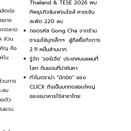
Thailand & TESE 2026 พบ
ผลิตต่อ
ทัพธุรกิจ&แฟรนไชส์ คาดเงิน
ตขยาย
สะพัด 220 ลบ.
มาจากตลาด
ถอดรหัส Gong Cha จากร้าน
ฯ ส่วน
ชานมไข่มุกเล็กๆ สู่ดีลซื้อกิจการ
ำคัญ คือ
2.11 หมื่นล้านบาท
ห้ใน
รู้จัก ‘จอร์เจีย’ ประเทศบนแผนที่
โลก ดินแดนที่น่าค้นหา
ทำไมดราม่า “นักบิด” ของ
ส่วนการ
CLICX ถึงเป็นบททดสอบใหญ่
ระสบ
ของธนาคารไร้สาขาไทย
ลอตัว
ผันผวน