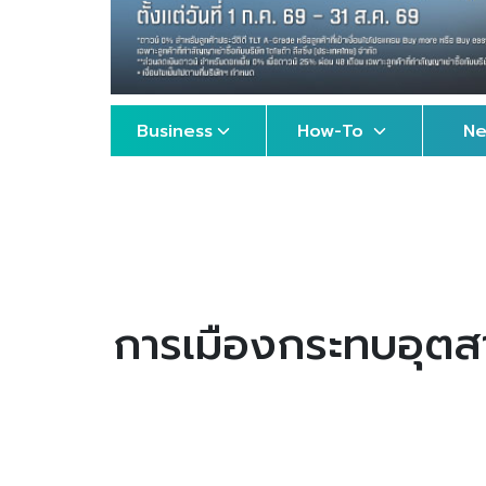
Business
How-To
N
การเมืองกระทบอุตส