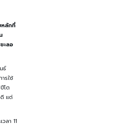
หลักที่
อน
ทยชะลอ
นธ์
การใช้
ปีโต
ดี แต่
เวลา 11