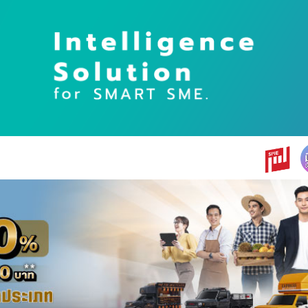
earch
r: