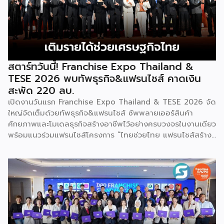
เป็นงานแสดงธุรกิจแฟรนไชส์ชั้นนำที่จัดขึ้นโดย บริษัท พีเอ็มจี
คอร์ปอเรชัน จำกัด เพื่อยกระดับศักยภาพของผู้ประกอบการและ
เจ้าของธุรกิจที่ต้องการขยายกิจการผ่านระบบแฟรนไชส์ […]
สตาร์ทวันนี้! Franchise Expo Thailand &
TESE 2026 พบทัพธุรกิจ&แฟรนไชส์ คาดเงิน
สะพัด 220 ลบ.
เปิดงานวันแรก Franchise Expo Thailand & TESE 2026 จัด
ใหญ่จัดเต็มด้วยทัพธุรกิจ&แฟรนไชส์ ซัพพลายเออร์สินค้า
ศักยภาพและโมเดลธุรกิจสร้างอาชีพไว้อย่างครบวงจรในงานเดียว
พร้อมแนวร่วมแฟรนไชส์โครงการ “ไทยช่วยไทย แฟรนไชส์สร้าง
อาชีพ พลัส” ที่รัฐช่วยจ่ายค่าแฟรนไชส์ 50% มาเสริมทัพในงาน
รวมกว่า 250 บูธ บนพื้นที่ 15,000 ตารางเมตร หวังเป็นทาง
เลือกสร้างรายได้เพิ่มและพยุงเศรษฐกิจไทยให้ฟื้นตัว เสิร์ฟครบ
จบในงานด้วยสินเชื่อ และทำเลทองทั่วประเทศ พร้อมเสวนาให้
ความรู้โดยผู้ทรงคุณวุฒิคับคั่ง และกิจกรรมเจรจาจับคู่ธุรกิจทั้งใน
และต่างประเทศ งานจัดต่อเนื่องระหว่างวันที่ 6-9 สิงหาคมนี้ ที่
ฮอลล์ 6-8 อิมแพ็คเมืองทองธานี คาดเม็ดเงินสะพัดในงานราว
220 ล้านบาท นายพูนพงษ์ นัยนาภากรณ์ อธิบดีกรมพัฒนา