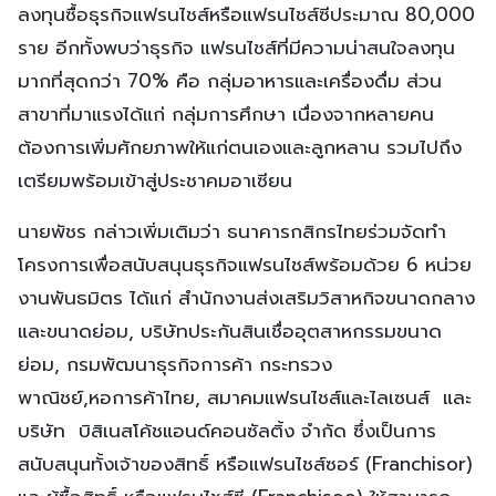
ลงทุนซื้อธุรกิจแฟรนไชส์หรือแฟรนไชส์ซีประมาณ 80,000
ราย อีกทั้งพบว่าธุรกิจ แฟรนไชส์ที่มีความน่าสนใจลงทุน
มากที่สุดกว่า 70% คือ กลุ่มอาหารและเครื่องดื่ม ส่วน
สาขาที่มาแรงได้แก่ กลุ่มการศึกษา เนื่องจากหลายคน
ต้องการเพิ่มศักยภาพให้แก่ตนเองและลูกหลาน รวมไปถึง
เตรียมพร้อมเข้าสู่ประชาคมอาเซียน
นายพัชร กล่าวเพิ่มเติมว่า ธนาคารกสิกรไทยร่วมจัดทำ
โครงการเพื่อสนับสนุนธุรกิจแฟรนไชส์พร้อมด้วย 6 หน่วย
งานพันธมิตร ได้แก่ สำนักงานส่งเสริมวิสาหกิจขนาดกลาง
และขนาดย่อม, บริษัทประกันสินเชื่ออุตสาหกรรมขนาด
ย่อม, กรมพัฒนาธุรกิจการค้า กระทรวง
พาณิชย์,หอการค้าไทย, สมาคมแฟรนไชส์และไลเซนส์ และ
บริษัท บิสิเนสโค้ชแอนด์คอนซัลติ้ง จำกัด ซึ่งเป็นการ
สนับสนุนทั้งเจ้าของสิทธิ์ หรือแฟรนไชส์ซอร์ (Franchisor)