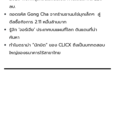
ลบ.
ถอดรหัส Gong Cha จากร้านชานมไข่มุกเล็กๆ สู่
ดีลซื้อกิจการ 2.11 หมื่นล้านบาท
รู้จัก ‘จอร์เจีย’ ประเทศบนแผนที่โลก ดินแดนที่น่า
ค้นหา
ทำไมดราม่า “นักบิด” ของ CLICX ถึงเป็นบททดสอบ
ใหญ่ของธนาคารไร้สาขาไทย