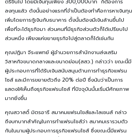
ตรีขึ้นไป โดยมีเงินทุนเพียง 300,000บาท ก็ต้องการ
ลงทุนแล้ว ดังนั้นอย่างแรกที่จำเป็นต้องทำคือการหาเงินทุน
เพิ่มโดยการกู้เงินกับธนาคาร ดั้งนั้นต้องมีเงินล้านขึ้นไป
เพื่อที่จะได้ธุรกิจมา ส่วนคนที่มีธุรกิจส่วนตัวก็ได้เปรียบไป
ส่วนหนึ่ง เพียงแค่ขยายธุรกิจไปสู่ตลาดก็ได้เช่นกัน
คุณปฏิมา จีระแพทย์ ผู้อำนวยการสำนักงานส่งเสริม
วิสาหกิจขนาดกลางและขนาดย่อม(สสว.) กล่าวว่า ขณะนี้มี
ผู้ประกอบการที่ได้รับเงินสนับสนุนด้านการทำธุรกิจแฟรน
ไซส์ และมีการขยายตัวถึง 20% ต่อปี ซึ่งนับว่าเป็นการ
แสดงให้เห็นถึงธุรกิจแฟรนไซส์ ที่ปัจจุบันนั้นเริ่มมีศักยภาพ
มากยิ่งขึ้น
คุณสวาสดิ์ มิตรอารี สมาคมแฟรนไชส์และไลเซนส์ กล่าว
ถึงบทบาทสำคัญในการทำแฟรนไชส์ว่า สมาคมเรารวมตัว
กันในนามผู้ประกอบการธุรกิจแฟรนไชส์ ซึ่งขณะนี้มีแฟรน