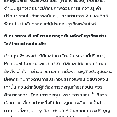
และผู้ซื้อสิทธิ์ หรือแฟรนไชส์ซี (Franchisee) ให้สามารถ
ดำเนินธุรกิจได้อย่างมีศักยภาพด้วยการให้ความรู้ คำ
ปรึกษา รวมไปถึงการสนับสนุนทางด้านการเงิน และสิทธิ
พิเศษโปรโมชั่นต่างๆ แก่ผู้ประกอบธุรกิจแฟรนไชส์
6 หน่วยงานพันธมิตรแสดงจุดยืนผลักดันธุรกิจแฟรน
ไชส์ไทยอย่างเข้มแข็ง
ด้านคุณพีระพงษ์ กิติเวชโภคาวัฒน์ ประธานที่ปรึกษา(
Principal Consultant) บริษัท บิสิเนส โค้ช แอนด์ คอน
ซัลติ้ง จำกัด กล่าวว่าสภาวะการเมืองเศรษฐกิจปัจจุบันอาจ
มีผลกระทบทางด้านการประกอบธุรกิจแฟรนไชส์บางส่วน
เท่านั้น ส่วนสำหรับผู้ที่ต้องการลงทุนทำธุรกิจนั้น ควร
ศึกษาหาความรู้ก่อนการลงทุน เพราะการลงทุนนั้นถือว่า
เป็นความเสี่ยงอย่างหนึ่งที่ไม่ควรถูกมองข้าม ฉะนั้นส่วน
มาก คนที่ลงทุนทำธุรกิจ แฟรนไชส์มักจะอยู่ในช่วงปริญญา