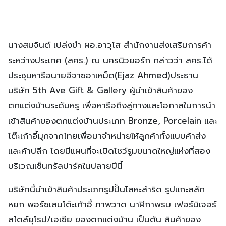
นางสมจินต์ เปล่งขำ ผอ.อาวุโส สำนักงานส่งเสริมการค้า
ระหว่างประเทศ (สคร.) ณ นครนิวยอร์ก กล่าวว่า สคร.ได้
ประชุมหารือนายอีจาซอาเหม็ด(Ejaz Ahmed)ประธาน
บริษัท 5th Ave Gift & Gallery ผู้นำเข้าสินค้าของ
ตกแต่งบ้านระดับหรู เพื่อหารือถึงลู่ทางและโอกาสในการนำ
เข้าสินค้าของตกแต่งบ้านประเภท Bronze, Porcelain และ
โต๊ะเก้าอี้มุกจากไทยเพื่อมาจำหน่ายให้ลูกค้าทั้งแบบค้าส่ง
และค้าปลีก โดยมีแผนที่จะเปิดโชว์รูมขนาดใหญ่แห่งที่สอง
บริเวณเซ็นทรัลปาร์คในปลายปีนี้
บริษัทนี้นำเข้าสินค้าประเภทรูปปั้นโลหะสำริด รูปแกะสลัก
หยก พอร์ซเลนโต๊ะเก้าอี้ ภาพวาด นาฬิกาพรม เฟอร์นิเจอร์
สไตล์ยุโรป/เอเซีย ของตกแต่งบ้าน เป็นต้น สินค้าของ