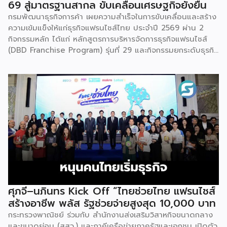
69 สู่มาตรฐานสากล ขับเคลื่อนเศรษฐกิจยั่งยืน
กรมพัฒนาธุรกิจการค้า เผยความสำเร็จในการขับเคลื่อนและสร้าง
ความเข้มแข็งให้แก่ธุรกิจแฟรนไชส์ไทย ประจำปี 2569 ผ่าน 2
กิจกรรมหลัก ได้แก่ หลักสูตรการบริหารจัดการธุรกิจแฟรนไชส์
(DBD Franchise Program) รุ่นที่ 29 และกิจกรรมยกระดับธุรกิจ
สู่เกณฑ์มาตรฐานคุณภาพการบริหารจัดการธุรกิจแฟรนไชส์
(Franchise Standard) มุ่งเป้าบ่มเพาะศักยภาพผู้ประกอบการราย
ใหม่ พร้อมการันตีคุณภาพมาตรฐานเพื่อสร้างความเชี่ยวชาญและ
ความน่าเชื่อถือในตลาดโลก นายพูนพงษ์ นัยนาภากรณ์ อธิบดี
กรมพัฒนาธุรกิจการค้า กระทรวงพาณิชย์ เปิดเผยภายหลังเป็น
ประธานมอบประกาศนียบัตรแก่ผู้ประกอบการแฟรนไชส์ใน 2
กิจกรรมว่า “ขอแสดงความยินดีกับทุกกิจการที่ได้รับ
ประกาศนียบัตรในวันนี้ (วันพุธที่ 15 กรกฎาคม 2569) โดย
กิจกรรมแรกเป็นการอบรมหลักสูตรการบริหารจัดการธุรกิจแฟรน
ไชส์ (DBD Franchise Program: DBD-FP) รุ่นที่ 29 ซึ่งเป็น
หลักสูตรระยะยาวที่จัดขึ้นตั้งแต่วันที่ 3 ธันวาคม 2568 – วันที่ 2
เมษายน 2569 รวม 23 วัน โดยได้รับเกียรติจากวิทยากรผู้ทรง
ศุภจี–นภินทร Kick Off “ไทยช่วยไทย แฟรนไชส์
คุณวุฒิจากภาครัฐ ภาคเอกชน และสถาบันการศึกษา ที่มาร่วมบ่ม
สร้างอาชีพ พลัส รัฐช่วยจ่ายสูงสุด 10,000 บาท
เพาะความรู้เชิงปฏิบัติการให้แก่ผู้ประกอบธุรกิจแฟรนไชส์อย่างเข้ม
กระทรวงพาณิชย์ ร่วมกับ สำนักงานส่งเสริมวิสาหกิจขนาดกลาง
ข้นรวม […]
และขนาดย่อม (สสว.) และภาคีเครือข่ายภาครัฐและเอกชน เปิดตัว