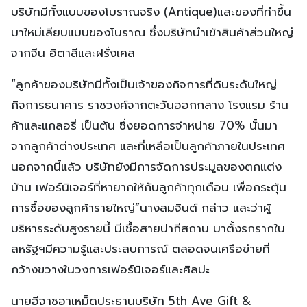
บริษัทมีทั้งแบบของโบราณจริง (Antique)และของที่ทำขึ้น
มาใหม่เลียบแบบของโบราณ ซึ่งบริษัทนำเข้าสินค้าส่วนใหญ่
จากจีน อิตาลีและฝรั่งเศส
“ลูกค้าของบริษัทมีทั้งเป็นเจ้าของกิจการที่ดินระดับใหญ่
กิจการธนาคาร ราชวงศ์จากตะวันออกกลาง โรงแรม ร้าน
ค้าและแกลอรี่ เป็นต้น ซึ่งยอดการจำหน่าย 70% นั้นมา
จากลูกค้าต่างประเทศ และที่เหลือเป็นลูกค้าภายในประเทศ
นอกจากนี้แล้ว บริษัทยังมีการจัดการประมูลของตกแต่ง
บ้าน เฟอร์นิเจอร์ที่หายากให้กับลูกค้าทุกเดือน เพื่อกระตุ้น
การซื้อของลูกค้ารายใหญ่”นางสมจินต์ กล่าว และว่าผู้
บริหารระดับสูงรายนี้ มีเชื้อสายปากีสถาน มาตั้งรกรากใน
สหรัฐฯมีความรู้และประสบการณ์ ตลอดจนเครือข่ายที่
กว้างขวางในวงการเฟอร์นิเจอร์และศิลปะ
นายอีจาซอาเหม็ดประธานบริษัท 5th Ave Gift &