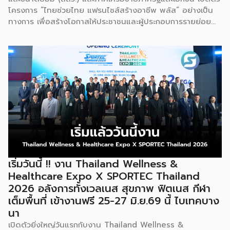
โครงการ “ไทยช่วยไทย แฟรนไชส์สร้างอาชีพ พลัส” อย่างเป็น
ทางการ เพื่อสร้างโอกาสให้ประชาชนและผู้ประกอบการรายย่อย
สามารถเริ่มต้นธุรกิจแฟรนไชส์ได้ง่ายขึ้น ผ่านมาตรการสนับสนุน
ทั้งเงินอุดหนุน พื้นที่ค้าขาย แหล่งเงินทุน และการเชื่อมโยงตลาด
ดิจิทัล เพื่อสร้างอาชีพ เพิ่มรายได้ และเสริมความเข้มแข็งให้
เศรษฐกิจฐานราก นางศุภจี สุธรรมพันธุ์ รองนายกรัฐมนตรีและ
รัฐมนตรีว่าการกระทรวงพาณิชย์ เป็นประธานเปิดโครงการ “ไทย
ช่วยไทย แฟรนไชส์สร้างอาชีพ พลัส” ณ ห้องบุรฉัตรไชยากร
สำนักงานปลัดกระทรวงพาณิชย์ โดยมีนายนภินทร ศรีสรรพางค์
รัฐมนตรีประจำสำนักนายกรัฐมนตรี ผู้กำกับดูแลสำนักงานส่ง
เสริมวิสาหกิจขนาดกลางและขนาดย่อม (สสว.) พร้อมผู้บริหาร
หน่วยงานภาครัฐ ภาคเอกชน และผู้ประกอบธุรกิจแฟรนไชส์เข้า
ร่วม นางศุภจี กล่าวว่า โครงการนี้เกิดจากความร่วมมือระหว่าง
กระทรวงพาณิชย์ และ สสว. ภายใต้นโยบายของรัฐบาลที่มุ่งดูแล
เริ่มวันนี้ !! งาน Thailand Wellness &
ค่าครองชีพของประชาชนควบคู่กับการสร้างรายได้ โดยกรม
Healthcare Expo X SPORTEC Thailand
พัฒนาธุรกิจการค้าได้พัฒนาธุรกิจแฟรนไชส์มาอย่างต่อเนื่อง
2026 อลังการทั้งเวลเนส สุขภาพ ฟิตเนส กีฬา
เพื่อเปิดโอกาสให้ผู้ที่ต้องการมีอาชีพหรือหารายได้เพิ่มเติม
เต็มพื้นที่ เข้างานฟรี 25-27 มิ.ย.69 นี้ ไบเทคบาง
สามารถเริ่มต้นธุรกิจได้ง่ายขึ้นผ่านระบบแฟรนไชส์ ซึ่งปัจจุบันมี
นา
ธุรกิจแฟรนไชส์จดทะเบียนกับกรมพัฒนาธุรกิจการค้ากว่า 500
ราย และได้คัดเลือกแฟรนไชส์มาตรฐานที่มีมูลค่าการลงทุนไม่เกิน
เปิดตัวยิ่งใหญ่วันแรกกับงาน Thailand Wellness &