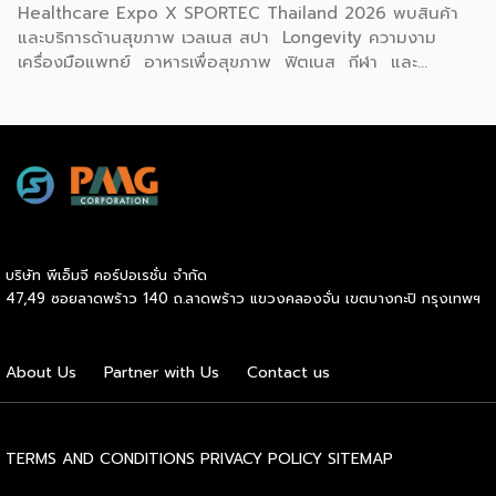
100,000 บาท เข้าร่วมโครงการกว่า […]
Healthcare Expo X SPORTEC Thailand 2026 พบสินค้า
และบริการด้านสุขภาพ เวลเนส สปา Longevity ความงาม
เครื่องมือแพทย์ อาหารเพื่อสุขภาพ ฟิตเนส กีฬา และ
นวัตกรรมเพื่อคุณภาพชีวิตแห่งอนาคต ที่พร้อมใจจัดโปรโมชั่นพิ
เศษช่วงกลางปีเต็มพื้นที่รวมกว่า 300 บูธ เต็มอิ่มกับเสวนาให้
ความรู้โดยวิทยากรผู้ทรงคุณวุฒิจากเมืองไทยและต่างประเทศ
ตลอดทั้งสามวัน เปิดประสบการณ์กับกิจกรรมสร้างสีสันครบรส
พร้อมเวทีเจรจาจับคู่ธุรกิจทั้งในและต่างประเทศ งานจัดต่อเนื่อง
ตั้งแต่วันนี้ถึง 27 มิถุนายน 2569 ณ ฮอลล์ 101, 102 ไบเทค
บางนา หวังยกระดับธุรกิจสุขภาพและเวลเนสไทยผงาดในเวทีโลก
คาดเม็ดเงินสะพัดในงานกว่า 500 ล้านบาท ดร.อรรชกา สีบุญ
บริษัท พีเอ็มจี คอร์ปอเรชั่น จำกัด
เรือง อดีตรัฐมนตรีว่าการกระทรวงวิทยาศาสตร์และเทคโนโลยี
47,49 ซอยลาดพร้าว 140 ถ.ลาดพร้าว แขวงคลองจั่น เขตบางกะปิ กรุงเทพฯ
อดีตรัฐมนตรีว่าการกระทรวงอุตสาหกรรม กรรมการสำนักงานส่ง
เสริมการจัดประชุมและนิทรรศการ (TCEB) และกรรมการ
สำนักงานส่งเสริมเศรษฐกิจสร้างสรรค์ (CEA) กล่าวว่า
About Us
Partner with Us
Contact us
“ประเทศไทยมีฐานแข็งแกร่งในเรื่องอุตสาหกรรมการแพทย์และสุข
ภาวะติดอันดับต้นๆ ในระดับโลก รัฐบาลจึงได้กำหนดให้สุขภาวะ
และการแพทย์เป็นหนึ่งในอุตสาหกรรมเป้าหมายและยุทธศาสตร์ ใน
การขับเคลื่อนเศรษฐกิจมูลค่าสูงของประเทศ ผมมั่นใจว่างาน […]
TERMS AND CONDITIONS
PRIVACY POLICY
SITEMAP