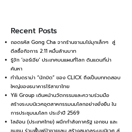
Recent Posts
ถอดรหัส Gong Cha จากร้านชานมไข่มุกเล็กๆ สู่
ดีลซื้อกิจการ 2.11 หมื่นล้านบาท
รู้จัก ‘จอร์เจีย’ ประเทศบนแผนที่โลก ดินแดนที่น่า
ค้นหา
ทำไมดราม่า “นักบิด” ของ CLICX ถึงเป็นบททดสอบ
ใหญ่ของธนาคารไร้สาขาไทย
Yili Group เดินหน้านวัตกรรมและความร่วมมือ
สร้างระบบนิเวศอุตสาหกรรมนมโลกอย่างยั่งยืน ใน
การประชุมนมโลก ประจำปี 2569
ไลอ้อน (ประเทศไทย) ผนึกกำลังภาครัฐ เอกชน และ
ชุมชน ร่วมฟื้นฟูป่าชายเลน สร้างสมดุลระบบนิเวศ สู่