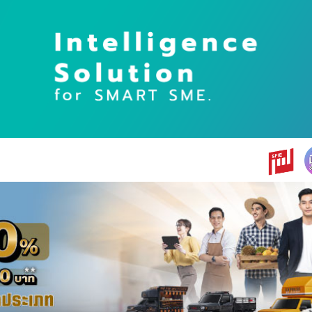
earch
r: