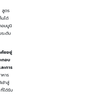
 สูตร
็นได้
คอมมูนิ
ยระดับ
ศัยอยู่
ระกอบ
และการ
อาหาร
้าสู่
่ได้รับ