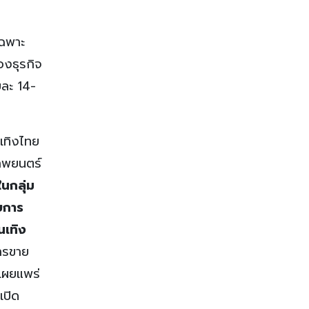
เฉพาะ
องธุรกิจ
ยละ 14-
นเทิงไทย
ภาพยนตร์
นกลุ่ม
บการ
นเทิง
การขาย
รเผยแพร่
เปิด