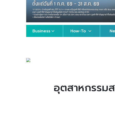
Business
How-To
N
อุตสาหกรรมสร