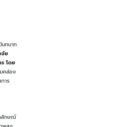
มีบทบาท
จจัย
าร โดย
ามคล่อง
ในการ
กลักษณ์
ภาพสูง