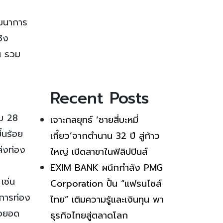
ฒนาการ
ชิง
ัน รวม
Recent Posts
วม 28
เจาะกลยุทธ์ ‘ชายสี่บะหมี่
้นร้อย
เกี๊ยว’จากตำนาน 32 ปี สู่ก้าว
ล่งท่อง
ใหญ่ เปิดสาขาในฟิลิปปินส์
EXIM BANK ผนึกกำลัง PMG
เช่น
Corporation ปั้น “แฟรนไชส์
บการท่อง
ไทย” เติมความรู้และเงินทุน พา
่อยอด
ธุรกิจไทยสู่ตลาดโลก