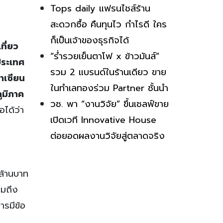
Tops daily แฟรนไชส์ร้าน
สะดวกซื้อ คืนทุนไว กำไรดี ใคร
ก็เป็นเจ้าของธุรกิจได้
ที่ยว
“ร่ำรวยเย็นตาโฟ x ข้าวมันส์”
ประเทศ
รวม 2 แบรนด์ในร้านเดียว ขาย
าเซียน
ในทำเลทองร่วม Partner ชั้นนำ
ูมิภาค
วช. พา “งานวิจัย” ขึ้นเชลฟ์ขาย
ได้ว่า
เปิดเวที Innovative House
ต่อยอดผลงานวิจัยสู่ตลาดจริง
ล้านบาท
วมถึง
ารมีข้อ