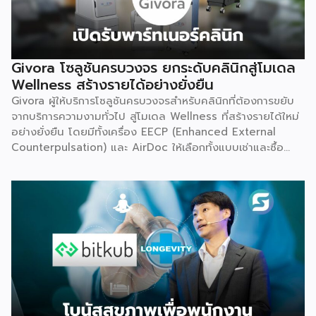
Givora โซลูชันครบวงจร ยกระดับคลินิกสู่โมเดล
Wellness สร้างรายได้อย่างยั่งยืน
Givora ผู้ให้บริการโซลูชันครบวงจรสำหรับคลินิกที่ต้องการขยับ
จากบริการความงามทั่วไป สู่โมเดล Wellness ที่สร้างรายได้ใหม่
อย่างยั่งยืน โดยมีทั้งเครื่อง EECP (Enhanced External
Counterpulsation) และ AirDoc ให้เลือกทั้งแบบเช่าและซื้อ
เพื่อลดภาระการลงทุนก้อนใหญ่และลดความเสี่ยงในการเริ่มต้น
ธุรกิจใหม่ พร้อมทีมช่างที่คอยดูแลตรวจเช็กเครื่องมืออย่าง
สม่ำเสมอ ให้มั่นใจได้ว่าอุปกรณ์ทำงานอย่างมีประสิทธิภาพตลอด
อายุการใช้งาน เหมาะสำหรับคลินิกที่ต้องการสร้างรายได้เพิ่ม โดย
ไม่ต้องใช้เงินก้อนใหญ่ตั้งแต่วันแรก จุดเริ่มต้น มองเห็นกับดักที่
ทำให้อุตสาหกรรมสุขภาพ-ความงามไปไม่ถึงเป้าหมาย Givora
ไม่ได้เริ่มต้นจากการขายเครื่องมือเพียงอย่างเดียว แต่เกิดจากการ
มองเห็นว่าผู้ประกอบการจำนวนมากที่ตั้งใจอยากขยายธุรกิจสู่
Wellness กลับติดกับดักซ้ำ ๆ 3 เรื่องหลัก จนไปไม่ถึงเป้าหมาย
ที่วางไว้ ได้แก่ การไม่มีความรู้และขาดความเชี่ยวชาญเฉพาะด้าน