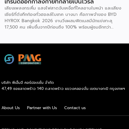
เทรนด์ออกกำลังกายที่กลายเป็นไวรัล
โรคในกลุ่มคนทำงานออฟฟิศ ครอบคลุม 3 ด้าน 6 ตัวชี้วัด ได้แก่
เสียงเพลงกระหึ่ม แสงไฟสาดจับเหงื่อที่ไหลอาบใบหน้า และเสียง
1.ด้านระบบเผาผลาญ ประเมินค่าสมดุลระหว่างไขมันสะสมกับไข
เชียร์ที่ดังกึกก้องทั่วฮอลล์ไบเทค บางนา คือภาพจำของ BYD
มันที่ช่วยทำความสะอาดหลอดเลือด (Triglyceride-to-HDL
HYROX Bangkok 2026 งานวิ่งผสมฟิตเนสมีนักแข่งทะลุ
ratio) ระดับไขมันที่เกาะตามอวัยวะภายในช่องท้อง (Visceral Fat
17,500 คน เพิ่มขึ้นจากปีก่อนถึง 100% พร้อมผู้ชมอีกกว่า
Rating) และวัดค่าคอเลสเตอรอลชนิดไขมันไม่ดี (LDL) 2.ด้าน
21,250 คนที่ยอมจ่ายเงินซื้อบัตรเข้าไปนั่งดูคนอื่น “ทรมานตัว
องค์ประกอบร่างกายและสารอาหาร ประเมินจากคะแนนความ
เอง” ที่น่าสนใจกว่านั้นคือ ซูเปอร์สตาร์อย่างณเดชน์ คูกิมิยะ,
สมบูรณ์โดยรวมของร่างกาย […]
หมาก ปริญ, เจมส์ จิรายุ และแอน ทองประสม ต่างประกาศลง
สนามจริง ไม่ใช่แค่มาเปิดงาน นี่ไม่ใช่แค่กระแสฟิตเนสธรรมดา
แต่คือปรากฏการณ์ที่กำลังเปลี่ยนภูมิทัศน์ของอุตสาหกรรม
Wellness ทั่วโลก และกำลังสร้างโอกาสทางธุรกิจมหาศาลให้กับผู้
ประกอบการ SME ไทยที่มองเห็นก่อนใคร HYROX ก่อตั้งใน
เยอรมนีเมื่อปี 2017 โดย Moritz Fürste อดีตนักกีฬาฮอกกี้ดีกรี
บริษัท พีเอ็มจี คอร์ปอเรชั่น จำกัด
โอลิมปิก ซึ่งรูปแบบการแข่งขันจะเป็นมาตรฐานเดียวกันทั่วโลก
47,49 ซอยลาดพร้าว 140 ถ.ลาดพร้าว แขวงคลองจั่น เขตบางกะปิ กรุงเทพฯ
คือวิ่งสลับกับสถานีออกกำลังกาย 8 จุด ระยะทางรวม 8
กิโลเมตร จุดที่ทำให้วงการธุรกิจต้องจับตาคือความเร็วในการ
เติบโต รายได้ของ […]
About Us
Partner with Us
Contact us