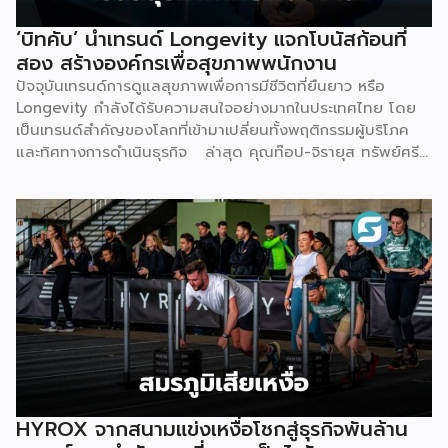
การไม่มีฐานลูกค้าเพราะการตลาดไม่ตรงกลุ่ม และการเริ่มต้นผิด
จุดทั้งเรื่องเครื่องมือ ระบบ และราคา Givora จึงออกแบบ
‘บิทคับ’ นำเทรนด์ Longevity แจกโบนัสก้อนที่
โซลูชันให้ครอบคลุมทั้งสามปัญหานี้ในคราวเดียวกัน แทนที่จะให้
สอง สร้างองค์กรเพื่อสุขภาพพนักงาน
คลินิกต้องแก้ปัญหาทีละเรื่องด้วยตัวเอง ด้านความรู้และความ
ปัจจุบันเทรนด์การดูแลสุขภาพเพื่อการมีชีวิตที่ยืนยาว หรือ
เชี่ยวชาญ — Givora มีทีมฝึกอบรมบุคลากรให้ได้มาตรฐาน
Longevity กำลังได้รับความสนใจอย่างมากในประเทศไทย โดย
เดียวกัน พร้อมควบคุมคุณภาพและมาตรฐานการบริการตลอด
เป็นเทรนด์สำคัญของโลกที่เข้ามาเปลี่ยนทั้งพฤติกรรมผู้บริโภค
กระบวนการ เพื่อให้คลินิกพันธมิตรมั่นใจได้ว่าบุคลากรพร้อมให้
และทิศทางการดำเนินธุรกิจ ล่าสุด คุณท๊อป-จิรายุส ทรัพย์ศรี
บริการอย่างถูกต้องตั้งแต่วันแรก ด้านฐานลูกค้าและการตลาด
โสภา ผู้ก่อตั้งและประธานเจ้าหน้าที่บริหารกลุ่ม บริษัท บิทคับ
— Givora เข้ามาช่วยขยายแบรนด์และสร้างแคมเปญทางการ
แคปปิตอล กรุ๊ป โฮลดิ้งส์ จำกัด หนึ่งในผู้บุกเบิกวงการนี้และผู้
ตลาดให้คลินิก แทนที่จะปล่อยให้แต่ละแห่งลองผิดลองถูกด้วยงบ
ขยายธุรกิจสู่คอมมูนิตี้สุขภาพ “StayGold” ได้ประกาศนโยบาย
ประมาณตัวเอง […]
ใหม่ แจกโบนัสสุขภาพเป็นโบนัสก้อนที่สองเพิ่มเติมจากโบนัสปกติ
เพื่อสร้างแรงจูงใจให้พนักงานหันมาใส่ใจสุขภาพอย่างจริงจัง และ
ผลักดันบิทคับให้เป็นองค์กรยุคใหม่ที่ขับเคลื่อนด้วยคุณภาพควบคู่
ไปกับสุขภาวะที่ดี นโยบายดังกล่าวขับเคลื่อนผ่านโครงการ
“Bitkuber Longevity Journey Program” ซึ่งเปิดให้พนักงาน
เข้าร่วมตามความสมัครใจ โดยจะวัดผลจากการเปลี่ยนแปลง
สุขภาพเป็นรายบุคคลเปรียบเทียบช่วงต้นปีและปลายปี เปิดโอกาส
ให้ทุกคนมีสิทธิ์ได้รับโบนัสเท่าเทียมกัน ไม่ว่าจะเป็นกลุ่มผู้เริ่มต้นที่
พัฒนาสุขภาพให้ดีขึ้น หรือกลุ่มคนรักสุขภาพที่สามารถรักษา
HYROX จากสนามแข่งเหงื่อโชกสู่ธุรกิจพันล้าน
มาตรฐานที่ดีไว้ได้ โดยเกณฑ์การประเมินจะมุ่งเน้นไปที่การป้องกัน