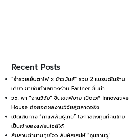
Recent Posts
“ร่ำรวยเย็นตาโฟ x ข้าวมันส์” รวม 2 แบรนด์ในร้าน
เดียว ขายในทำเลทองร่วม Partner ชั้นนำ
วช. พา “งานวิจัย” ขึ้นเชลฟ์ขาย เปิดเวที Innovative
House ต่อยอดผลงานวิจัยสู่ตลาดจริง
เปิดเส้นทาง “กาแฟพันธุ์ไทย” โอกาสลงทุนที่คนไทย
เป็นเจ้าของแฟรนไชส์ได้
สืบสานตำนานกุ้ยโจว สัมผัสเสน่ห์ “กุนซานจู”