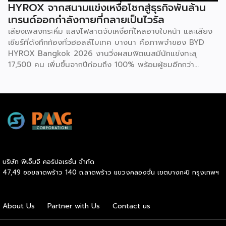
พัฒนาสุขภาพให้ดีขึ้น หรือกลุ่มคนรักสุขภาพที่สามารถรักษา
HYROX จากสนามแข่งเหงื่อโชกสู่ธุรกิจพันล้าน
มาตรฐานที่ดีไว้ได้ โดยเกณฑ์การประเมินจะมุ่งเน้นไปที่การป้องกัน
เทรนด์ออกกำลังกายที่กลายเป็นไวรัล
โรคในกลุ่มคนทำงานออฟฟิศ ครอบคลุม 3 ด้าน 6 ตัวชี้วัด ได้แก่
เสียงเพลงกระหึ่ม แสงไฟสาดจับเหงื่อที่ไหลอาบใบหน้า และเสียง
1.ด้านระบบเผาผลาญ ประเมินค่าสมดุลระหว่างไขมันสะสมกับไข
เชียร์ที่ดังกึกก้องทั่วฮอลล์ไบเทค บางนา คือภาพจำของ BYD
มันที่ช่วยทำความสะอาดหลอดเลือด (Triglyceride-to-HDL
HYROX Bangkok 2026 งานวิ่งผสมฟิตเนสมีนักแข่งทะลุ
ratio) ระดับไขมันที่เกาะตามอวัยวะภายในช่องท้อง (Visceral Fat
17,500 คน เพิ่มขึ้นจากปีก่อนถึง 100% พร้อมผู้ชมอีกกว่า
Rating) และวัดค่าคอเลสเตอรอลชนิดไขมันไม่ดี (LDL) 2.ด้าน
21,250 คนที่ยอมจ่ายเงินซื้อบัตรเข้าไปนั่งดูคนอื่น “ทรมานตัว
องค์ประกอบร่างกายและสารอาหาร ประเมินจากคะแนนความ
เอง” ที่น่าสนใจกว่านั้นคือ ซูเปอร์สตาร์อย่างณเดชน์ คูกิมิยะ,
สมบูรณ์โดยรวมของร่างกาย […]
หมาก ปริญ, เจมส์ จิรายุ และแอน ทองประสม ต่างประกาศลง
สนามจริง ไม่ใช่แค่มาเปิดงาน นี่ไม่ใช่แค่กระแสฟิตเนสธรรมดา
แต่คือปรากฏการณ์ที่กำลังเปลี่ยนภูมิทัศน์ของอุตสาหกรรม
Wellness ทั่วโลก และกำลังสร้างโอกาสทางธุรกิจมหาศาลให้กับผู้
ประกอบการ SME ไทยที่มองเห็นก่อนใคร HYROX ก่อตั้งใน
เยอรมนีเมื่อปี 2017 โดย Moritz Fürste อดีตนักกีฬาฮอกกี้ดีกรี
บริษัท พีเอ็มจี คอร์ปอเรชั่น จำกัด
โอลิมปิก ซึ่งรูปแบบการแข่งขันจะเป็นมาตรฐานเดียวกันทั่วโลก
47,49 ซอยลาดพร้าว 140 ถ.ลาดพร้าว แขวงคลองจั่น เขตบางกะปิ กรุงเทพฯ
คือวิ่งสลับกับสถานีออกกำลังกาย 8 จุด ระยะทางรวม 8
กิโลเมตร จุดที่ทำให้วงการธุรกิจต้องจับตาคือความเร็วในการ
เติบโต รายได้ของ […]
About Us
Partner with Us
Contact us