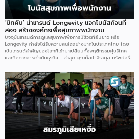
ที่วางไว้ ได้แก่ การไม่มีความรู้และขาดความเชี่ยวชาญเฉพาะด้าน
การไม่มีฐานลูกค้าเพราะการตลาดไม่ตรงกลุ่ม และการเริ่มต้นผิด
จุดทั้งเรื่องเครื่องมือ ระบบ และราคา Givora จึงออกแบบ
‘บิทคับ’ นำเทรนด์ Longevity แจกโบนัสก้อนที่
โซลูชันให้ครอบคลุมทั้งสามปัญหานี้ในคราวเดียวกัน แทนที่จะให้
สอง สร้างองค์กรเพื่อสุขภาพพนักงาน
คลินิกต้องแก้ปัญหาทีละเรื่องด้วยตัวเอง ด้านความรู้และความ
ปัจจุบันเทรนด์การดูแลสุขภาพเพื่อการมีชีวิตที่ยืนยาว หรือ
เชี่ยวชาญ — Givora มีทีมฝึกอบรมบุคลากรให้ได้มาตรฐาน
Longevity กำลังได้รับความสนใจอย่างมากในประเทศไทย โดย
เดียวกัน พร้อมควบคุมคุณภาพและมาตรฐานการบริการตลอด
เป็นเทรนด์สำคัญของโลกที่เข้ามาเปลี่ยนทั้งพฤติกรรมผู้บริโภค
กระบวนการ เพื่อให้คลินิกพันธมิตรมั่นใจได้ว่าบุคลากรพร้อมให้
และทิศทางการดำเนินธุรกิจ ล่าสุด คุณท๊อป-จิรายุส ทรัพย์ศรี
บริการอย่างถูกต้องตั้งแต่วันแรก ด้านฐานลูกค้าและการตลาด
โสภา ผู้ก่อตั้งและประธานเจ้าหน้าที่บริหารกลุ่ม บริษัท บิทคับ
— Givora เข้ามาช่วยขยายแบรนด์และสร้างแคมเปญทางการ
แคปปิตอล กรุ๊ป โฮลดิ้งส์ จำกัด หนึ่งในผู้บุกเบิกวงการนี้และผู้
ตลาดให้คลินิก แทนที่จะปล่อยให้แต่ละแห่งลองผิดลองถูกด้วยงบ
ขยายธุรกิจสู่คอมมูนิตี้สุขภาพ “StayGold” ได้ประกาศนโยบาย
ประมาณตัวเอง […]
ใหม่ แจกโบนัสสุขภาพเป็นโบนัสก้อนที่สองเพิ่มเติมจากโบนัสปกติ
เพื่อสร้างแรงจูงใจให้พนักงานหันมาใส่ใจสุขภาพอย่างจริงจัง และ
ผลักดันบิทคับให้เป็นองค์กรยุคใหม่ที่ขับเคลื่อนด้วยคุณภาพควบคู่
ไปกับสุขภาวะที่ดี นโยบายดังกล่าวขับเคลื่อนผ่านโครงการ
“Bitkuber Longevity Journey Program” ซึ่งเปิดให้พนักงาน
เข้าร่วมตามความสมัครใจ โดยจะวัดผลจากการเปลี่ยนแปลง
สุขภาพเป็นรายบุคคลเปรียบเทียบช่วงต้นปีและปลายปี เปิดโอกาส
ให้ทุกคนมีสิทธิ์ได้รับโบนัสเท่าเทียมกัน ไม่ว่าจะเป็นกลุ่มผู้เริ่มต้นที่