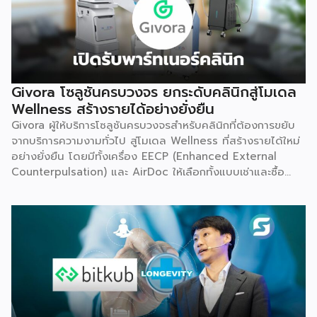
Givora โซลูชันครบวงจร ยกระดับคลินิกสู่โมเดล
Wellness สร้างรายได้อย่างยั่งยืน
Givora ผู้ให้บริการโซลูชันครบวงจรสำหรับคลินิกที่ต้องการขยับ
จากบริการความงามทั่วไป สู่โมเดล Wellness ที่สร้างรายได้ใหม่
อย่างยั่งยืน โดยมีทั้งเครื่อง EECP (Enhanced External
Counterpulsation) และ AirDoc ให้เลือกทั้งแบบเช่าและซื้อ
เพื่อลดภาระการลงทุนก้อนใหญ่และลดความเสี่ยงในการเริ่มต้น
ธุรกิจใหม่ พร้อมทีมช่างที่คอยดูแลตรวจเช็กเครื่องมืออย่าง
สม่ำเสมอ ให้มั่นใจได้ว่าอุปกรณ์ทำงานอย่างมีประสิทธิภาพตลอด
อายุการใช้งาน เหมาะสำหรับคลินิกที่ต้องการสร้างรายได้เพิ่ม โดย
ไม่ต้องใช้เงินก้อนใหญ่ตั้งแต่วันแรก จุดเริ่มต้น มองเห็นกับดักที่
ทำให้อุตสาหกรรมสุขภาพ-ความงามไปไม่ถึงเป้าหมาย Givora
ไม่ได้เริ่มต้นจากการขายเครื่องมือเพียงอย่างเดียว แต่เกิดจากการ
มองเห็นว่าผู้ประกอบการจำนวนมากที่ตั้งใจอยากขยายธุรกิจสู่
Wellness กลับติดกับดักซ้ำ ๆ 3 เรื่องหลัก จนไปไม่ถึงเป้าหมาย