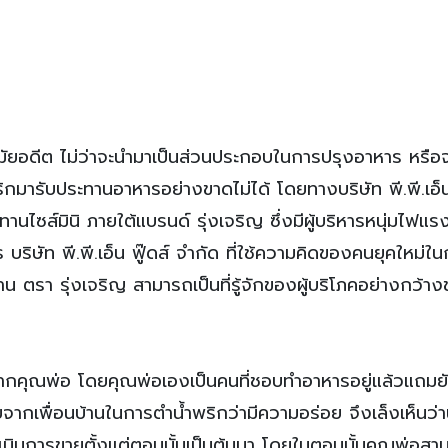
ดีต ไม่ว่าจะนำมาเป็นส่วนประกอบในการปรุงอาหาร หรือ
พริกมารับประทานอาหารอย่างขาดไม่ได้ โดยทาง
บริษัท พี.พี.เอ็
ทานไซส์มินิ ภายใต้แบรนด์ รุ่งเจริญ ซึ่งมีผู้บริหารหนุ่มไฟแ
 บริษัท พี.พี.เอ็น ฟู๊ดส์ จำกัด ที่ใช้ความคิดของคนยุคใหม่ใ
าน ตรา รุ่งเจริญ
สามารถเป็นที่รู้จักของผู้บริโภคอย่างกว้า
ากคุณพ่อ โดยคุณพ่อเองเป็นคนที่ชอบทำอาหารอยู่แล้วแถมย
จากเพื่อนบ้านในการตำน้ำพริกว่ามีความอร่อย จึงเล็งเห็นว่าน
ำเนินการขายตั้งแต่ตอนนั้นเป็นต้นมา โดยในตอนนั้นคุณพ่อส