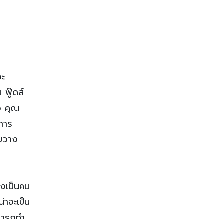
จะ
น ฟู๊ดส์
รง คุณ
นการ
งขวาง
ังเป็นคน
่าจะเป็น
ามารถทำ