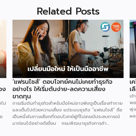
Related Posts
‘แฟรนไชส์’ ตอบโจทย์คนไม่เคยทำธุรกิจ
เค
อง
อย่างไร ให้เริ่มต้นง่าย-ลดความเสี่ยง
เล
ขาดทุน
เจ
พอ
บไป
การเริ่มต้นทำธุรกิจสำหรับมือใหม่อาจฟังดูเป็นเรื่องท้าทาย
พุ่
และเต็มไปด้วยความเสี่ยง แต่ระบบธุรกิจ “แฟรนไชส์” ถือ
ผล
่อ
เป็นหนึ่งในทางเลือกที่ตอบโจทย์ผู้ที่ไม่เคยมีประสบการณ์
ที่
มาก่อนได้อย่างดีเยี่ยม กรมพัฒนาธุรกิจการค้า
คำ
กระทรวงพาณิชย์ ได้เปิดเผยถึง 5 เหตุผลสำคัญที่ชี้ให้เห็น