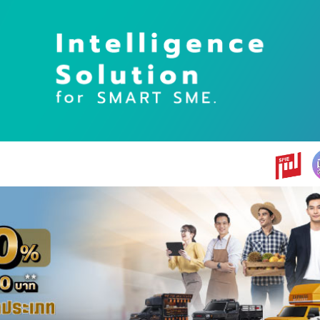
earch
r: