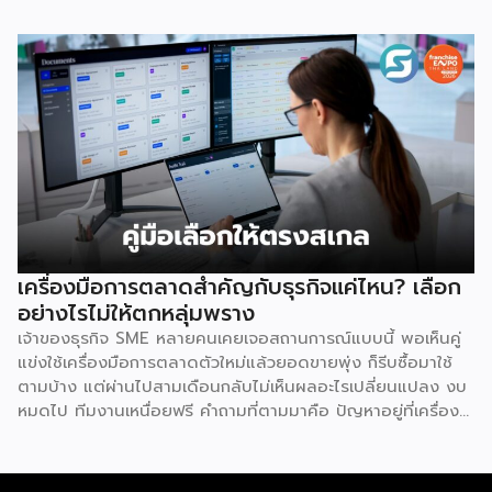
เหตุผลสำคัญที่ชี้ให้เห็นว่า ทำไมระบบแฟรนไชส์จึงเป็นทางเลือก
การลงทุนที่น่าสนใจและช่วยลดอุปสรรคสำหรับผู้เริ่มต้นได้อย่างมี
ประสิทธิภาพ เหตุผลประการแรกคือ การมีโมเดลธุรกิจที่ชัดเจน
และพร้อมนำไปใช้ทันที ซึ่งถือเป็นการลดความเสี่ยงด้านการลงทุน
ได้อย่างดีที่สุด เนื่องจากผู้ลงทุนไม่จำเป็นต้องเสียเวลาลองผิด
ลองถูกเอง ระบบแฟรนไชส์ถูกออกแบบและผ่านการพิสูจน์ความ
สำเร็จมาแล้วโดยเจ้าของแบรนด์ ซึ่งมีการจัดเตรียมอุปกรณ์
โครงสร้างร้านตามมาตรฐาน พร้อมคู่มือการปฏิบัติงานที่ชัดเจน
อีกทั้งยังมีทีมงานคอยช่วยสอนงานทั้งภาคทฤษฎีและปฏิบัติก่อน
เปิดร้านจริง ทำให้ผู้ซื้อแฟรนไชส์สามารถควบคุมคุณภาพของ
สินค้าและบริการให้เป็นไปตามมาตรฐานได้อย่างง่ายดาย เหตุผล
ประการต่อมาคือ แบรนด์มีชื่อเสียงและมีฐานลูกค้าที่แข็งแกร่งอยู่
เครื่องมือการตลาดสำคัญกับธุรกิจแค่ไหน? เลือก
แล้ว การซื้อแฟรนไชส์ทำให้ผู้ลงทุนได้ครอบครองแบรนด์ที่เป็นที่
อย่างไรไม่ให้ตกหลุ่มพราง
รู้จักในตลาด ส่งผลให้มีกลุ่มลูกค้าพร้อมอุดหนุนตั้งแต่วันแรกที่
เจ้าของธุรกิจ SME หลายคนเคยเจอสถานการณ์แบบนี้ พอเห็นคู่
เปิดทำการ นอกจากนี้ เจ้าของแบรนด์ยังทำการตลาด
แข่งใช้เครื่องมือการตลาดตัวใหม่แล้วยอดขายพุ่ง ก็รีบซื้อมาใช้
ประชาสัมพันธ์ และสร้างการรับรู้แบรนด์อย่างต่อเนื่อง ซึ่งช่วยให้
ตามบ้าง แต่ผ่านไปสามเดือนกลับไม่เห็นผลอะไรเปลี่ยนแปลง งบ
ผู้ลงทุนประหยัดงบประมาณด้านการตลาดและสร้างความเชื่อมั่น
หมดไป ทีมงานเหนื่อยฟรี คำถามที่ตามมาคือ ปัญหาอยู่ที่เครื่อง
ให้กับผู้บริโภคได้อย่างรวดเร็ว ประการที่สามคือ การมีที่ปรึกษา
มือ หรืออยู่ที่วิธีใช้กันแน่ คำตอบคือ “ทั้งสองอย่าง” และนี่คือ
คอยดูแลตลอดการทำธุรกิจ สำหรับผู้ที่ไม่เคยทำธุรกิจมาก่อน
สิ่งที่ SME ไทยควรทำความเข้าใจให้ชัดก่อนควักเงินซื้อเครื่องมือ
ความกังวลในการแก้ปัญหาบริหารจัดการมักเป็นเรื่องใหญ่ แต่ใน
ตัวต่อไป ภาพรวมตลาดโฆษณาดิจิทัลไทยกำลังเปลี่ยนเร็ว
ระบบแฟรนไชส์ เจ้าของแบรนด์จะทำหน้าที่เป็นพี่เลี้ยงและที่ปรึกษา