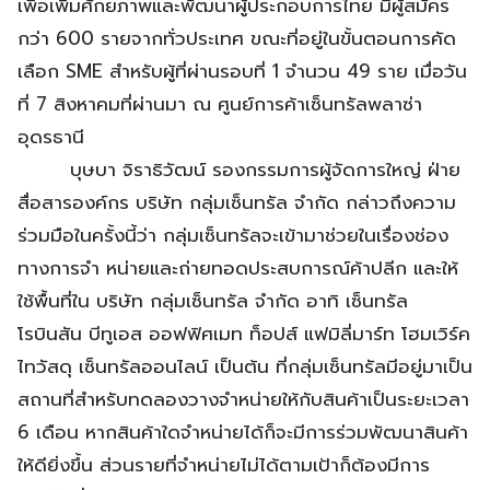
เพื่อเพิ่มศักยภาพและพัฒนาผู้ประกอบการไทย มีผู้สมัคร
กว่า 600 รายจากทั่วประเทศ ขณะที่อยู่ในขั้นตอนการคัด
เลือก SME สำหรับผู้ที่ผ่านรอบที่ 1 จำนวน 49 ราย เมื่อวัน
ที่ 7 สิงหาคมที่ผ่านมา ณ ศูนย์การค้าเซ็นทรัลพลาซ่า
อุดรธานี
บุษบา จิราธิวัฒน์ รองกรรมการผู้จัดการใหญ่ ฝ่าย
สื่อสารองค์กร บริษัท กลุ่มเซ็นทรัล จำกัด กล่าวถึงความ
ร่วมมือในครั้งนี้ว่า กลุ่มเซ็นทรัลจะเข้ามาช่วยในเรื่องช่อง
ทางการจำ หน่ายและถ่ายทอดประสบการณ์ค้าปลีก และให้
ใช้พื้นที่ใน บริษัท กลุ่มเซ็นทรัล จำกัด อาทิ เซ็นทรัล
โรบินสัน บีทูเอส ออฟฟิศเมท ท็อปส์ แฟมิลี่มาร์ท โฮมเวิร์ค
ไทวัสดุ เซ็นทรัลออนไลน์ เป็นต้น ที่กลุ่มเซ็นทรัลมีอยู่มาเป็น
สถานที่สำหรับทดลองวางจำหน่ายให้กับสินค้าเป็นระยะเวลา
6 เดือน หากสินค้าใดจำหน่ายได้ก็จะมีการร่วมพัฒนาสินค้า
ให้ดียิ่งขึ้น ส่วนรายที่จำหน่ายไม่ได้ตามเป้าก็ต้องมีการ