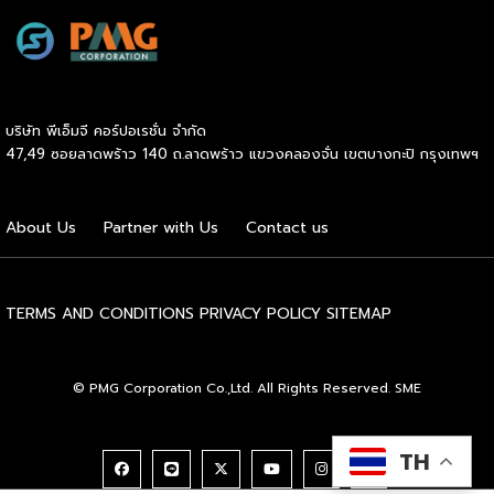
รายงาน Thailand Digital Advertising ของ KANTAR และ
ทางธุรกิจอย่างใกล้ชิดตลอดระยะเวลาสัญญา คอยให้คำแนะนำ
DAAT ชี้ว่าผู้เชี่ยวชาญแนะนำให้ธุรกิจจัดสรรงบประมาณราว 30%
และร่วมแก้ปัญหาต่างๆ ทำให้ผู้ลงทุนมั่นใจได้ว่าจะไม่ได้เดินอยู่บน
ไว้สำหรับการสร้างแบรนด์ (Brand Building) ในระยะยาว แทนที่
เส้นทางธุรกิจเพียงลำพัง เหตุผลประการที่สี่คือ โอกาสเติบโต
จะทุ่มทุกบาททุกสตางค์ไปกับแคมเปญเน้นยอดขายระยะสั้นเพียง
และระยะเวลาคืนทุนที่รวดเร็ว เนื่องจากเจ้าของแบรนด์จะช่วยดูแล
อย่างเดียว เพราะในภาวะเศรษฐกิจที่ไม่แน่นอน แบรนด์ที่อยู่ใน
ให้คำปรึกษาด้านการบริหารการเงิน การประมาณการรายรับ-ราย
บริษัท พีเอ็มจี คอร์ปอเรชั่น จำกัด
Top of Mind ของผู้บริโภคจะเป็นฝ่ายได้เปรียบเมื่อสถานการณ์
จ่าย ตลอดจนการจัดการสต๊อกสินค้าอย่างเป็นระบบ ช่วยให้ระบบ
47,49 ซอยลาดพร้าว 140 ถ.ลาดพร้าว แขวงคลองจั่น เขตบางกะปิ กรุงเทพฯ
กลับมาคึกคักอีกครั้ง นี่คือจุดที่เครื่องมือการตลาดเข้ามามี
การเงินของร้านมีสภาพคล่องที่ดี เพิ่มโอกาสในการคืนทุนได้เร็ว
บทบาท มันคือ “ตัวช่วยขยายผล” ของกลยุทธ์ที่ธุรกิจวางไว้ ไม่ว่า
ขึ้น และเปิดโอกาสให้ผู้ประกอบการสามารถขยายสาขาเพื่อเติบโต
จะเป็นการเก็บข้อมูลลูกค้า การวัดผล ROI หรือการทำ Ad
ในแวดวงธุรกิจต่อไปได้ไม่ยาก และเหตุผลประการสุดท้ายคือ
About Us
Partner with Us
Contact us
Optimization ด้วย AI แต่ต้องย้ำว่าเครื่องมือทำหน้าที่ “รับใช้
การเข้าถึงแหล่งเงินทุนได้ง่ายกว่าธุรกิจทั่วไป สถาบันการเงินส่วน
กลยุทธ์” […]
ใหญ่ให้ความไว้วางใจและอนุมัติสินเชื่อแก่ผู้ขอซื้อแฟรนไชส์ที่เป็น
แบรนด์มาตรฐานมีชื่อเสียง […]
TERMS AND CONDITIONS
PRIVACY POLICY
SITEMAP
© PMG Corporation Co.,Ltd. All Rights Reserved. SME
TH