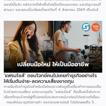
ของปีนี้แล้ว หลังจากที่เพิ่งขึ้นไปเมื่อเดือนเมษายน และมิถุนายนที่
ผ่านมา และรอบนี้จะมีผลตั้งแต่วันที่ 4 สิงหาคม 2569 เป็นต้นไป
สำหรับการปรับค่าธรรมเนียมการขาย จะแบ่งตามประเภทร้าน
เช่น ร้านที่เป็นแบรนด์ขนาดใหญ่ จะมีเรตสูงสุด 19.26% ในหมวด
แฟชั่น และ FMCG, ร้าน Non-Mall ทั่วไป สูงสุด 17.12% เป็นต้น
โดยตัวเลขเหล่านี้รวม VAT 7% แล้ว และยังไม่นับค่าธรรมเนียม
อื่นที่เก็บซ้อนอยู่ เช่น ค่าธรรมเนียมการชำระเงิน (เริ่มต้น 3.21%)
และค่าธรรมเนียมโครงสร้างพื้นฐาน 1.07 บาทต่อออร์เดอร์
(สำหรับร้านที่มียอดขายเกิน 100 ออร์เดอร์ต่อเดือน) ลอง
คำนวณดู หากเป็นร้าน Non-Mall ขายเสื้อยืดตัวละ 100 บาท ค่า
ส่ง 25 บาท เมื่อหักค่าธรรมเนียมการขาย […]
‘แฟรนไชส์’ ตอบโจทย์คนไม่เคยทำธุรกิจอย่างไร
ให้เริ่มต้นง่าย-ลดความเสี่ยงขาดทุน
การเริ่มต้นทำธุรกิจสำหรับมือใหม่อาจฟังดูเป็นเรื่องท้าทายและเต็ม
ไปด้วยความเสี่ยง แต่ระบบธุรกิจ “แฟรนไชส์” ถือเป็นหนึ่งในทาง
เลือกที่ตอบโจทย์ผู้ที่ไม่เคยมีประสบการณ์มาก่อนได้อย่างดีเยี่ยม
กรมพัฒนาธุรกิจการค้า กระทรวงพาณิชย์ ได้เปิดเผยถึง 5