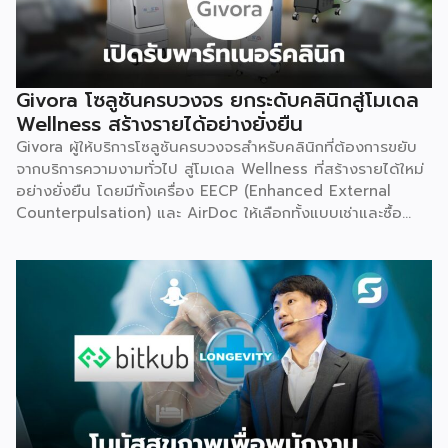
Givora โซลูชันครบวงจร ยกระดับคลินิกสู่โมเดล
Wellness สร้างรายได้อย่างยั่งยืน
Givora ผู้ให้บริการโซลูชันครบวงจรสำหรับคลินิกที่ต้องการขยับ
จากบริการความงามทั่วไป สู่โมเดล Wellness ที่สร้างรายได้ใหม่
อย่างยั่งยืน โดยมีทั้งเครื่อง EECP (Enhanced External
Counterpulsation) และ AirDoc ให้เลือกทั้งแบบเช่าและซื้อ
เพื่อลดภาระการลงทุนก้อนใหญ่และลดความเสี่ยงในการเริ่มต้น
ธุรกิจใหม่ พร้อมทีมช่างที่คอยดูแลตรวจเช็กเครื่องมืออย่าง
สม่ำเสมอ ให้มั่นใจได้ว่าอุปกรณ์ทำงานอย่างมีประสิทธิภาพตลอด
อายุการใช้งาน เหมาะสำหรับคลินิกที่ต้องการสร้างรายได้เพิ่ม โดย
ไม่ต้องใช้เงินก้อนใหญ่ตั้งแต่วันแรก จุดเริ่มต้น มองเห็นกับดักที่
ทำให้อุตสาหกรรมสุขภาพ-ความงามไปไม่ถึงเป้าหมาย Givora
ไม่ได้เริ่มต้นจากการขายเครื่องมือเพียงอย่างเดียว แต่เกิดจากการ
มองเห็นว่าผู้ประกอบการจำนวนมากที่ตั้งใจอยากขยายธุรกิจสู่
Wellness กลับติดกับดักซ้ำ ๆ 3 เรื่องหลัก จนไปไม่ถึงเป้าหมาย
ที่วางไว้ ได้แก่ การไม่มีความรู้และขาดความเชี่ยวชาญเฉพาะด้าน