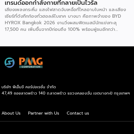
เทรนด์ออกกำลังกายที่กลายเป็นไวรัล
โรคในกลุ่มคนทำงานออฟฟิศ ครอบคลุม 3 ด้าน 6 ตัวชี้วัด ได้แก่
เสียงเพลงกระหึ่ม แสงไฟสาดจับเหงื่อที่ไหลอาบใบหน้า และเสียง
1.ด้านระบบเผาผลาญ ประเมินค่าสมดุลระหว่างไขมันสะสมกับไข
เชียร์ที่ดังกึกก้องทั่วฮอลล์ไบเทค บางนา คือภาพจำของ BYD
มันที่ช่วยทำความสะอาดหลอดเลือด (Triglyceride-to-HDL
HYROX Bangkok 2026 งานวิ่งผสมฟิตเนสมีนักแข่งทะลุ
ratio) ระดับไขมันที่เกาะตามอวัยวะภายในช่องท้อง (Visceral Fat
17,500 คน เพิ่มขึ้นจากปีก่อนถึง 100% พร้อมผู้ชมอีกกว่า
Rating) และวัดค่าคอเลสเตอรอลชนิดไขมันไม่ดี (LDL) 2.ด้าน
21,250 คนที่ยอมจ่ายเงินซื้อบัตรเข้าไปนั่งดูคนอื่น “ทรมานตัว
องค์ประกอบร่างกายและสารอาหาร ประเมินจากคะแนนความ
เอง” ที่น่าสนใจกว่านั้นคือ ซูเปอร์สตาร์อย่างณเดชน์ คูกิมิยะ,
สมบูรณ์โดยรวมของร่างกาย […]
หมาก ปริญ, เจมส์ จิรายุ และแอน ทองประสม ต่างประกาศลง
สนามจริง ไม่ใช่แค่มาเปิดงาน นี่ไม่ใช่แค่กระแสฟิตเนสธรรมดา
แต่คือปรากฏการณ์ที่กำลังเปลี่ยนภูมิทัศน์ของอุตสาหกรรม
Wellness ทั่วโลก และกำลังสร้างโอกาสทางธุรกิจมหาศาลให้กับผู้
ประกอบการ SME ไทยที่มองเห็นก่อนใคร HYROX ก่อตั้งใน
เยอรมนีเมื่อปี 2017 โดย Moritz Fürste อดีตนักกีฬาฮอกกี้ดีกรี
บริษัท พีเอ็มจี คอร์ปอเรชั่น จำกัด
โอลิมปิก ซึ่งรูปแบบการแข่งขันจะเป็นมาตรฐานเดียวกันทั่วโลก
47,49 ซอยลาดพร้าว 140 ถ.ลาดพร้าว แขวงคลองจั่น เขตบางกะปิ กรุงเทพฯ
คือวิ่งสลับกับสถานีออกกำลังกาย 8 จุด ระยะทางรวม 8
กิโลเมตร จุดที่ทำให้วงการธุรกิจต้องจับตาคือความเร็วในการ
เติบโต รายได้ของ […]
About Us
Partner with Us
Contact us