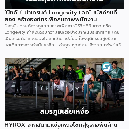
การไม่มีฐานลูกค้าเพราะการตลาดไม่ตรงกลุ่ม และการเริ่มต้นผิด
จุดทั้งเรื่องเครื่องมือ ระบบ และราคา Givora จึงออกแบบ
‘บิทคับ’ นำเทรนด์ Longevity แจกโบนัสก้อนที่
โซลูชันให้ครอบคลุมทั้งสามปัญหานี้ในคราวเดียวกัน แทนที่จะให้
สอง สร้างองค์กรเพื่อสุขภาพพนักงาน
คลินิกต้องแก้ปัญหาทีละเรื่องด้วยตัวเอง ด้านความรู้และความ
ปัจจุบันเทรนด์การดูแลสุขภาพเพื่อการมีชีวิตที่ยืนยาว หรือ
เชี่ยวชาญ — Givora มีทีมฝึกอบรมบุคลากรให้ได้มาตรฐาน
Longevity กำลังได้รับความสนใจอย่างมากในประเทศไทย โดย
เดียวกัน พร้อมควบคุมคุณภาพและมาตรฐานการบริการตลอด
เป็นเทรนด์สำคัญของโลกที่เข้ามาเปลี่ยนทั้งพฤติกรรมผู้บริโภค
กระบวนการ เพื่อให้คลินิกพันธมิตรมั่นใจได้ว่าบุคลากรพร้อมให้
และทิศทางการดำเนินธุรกิจ ล่าสุด คุณท๊อป-จิรายุส ทรัพย์ศรี
บริการอย่างถูกต้องตั้งแต่วันแรก ด้านฐานลูกค้าและการตลาด
โสภา ผู้ก่อตั้งและประธานเจ้าหน้าที่บริหารกลุ่ม บริษัท บิทคับ
— Givora เข้ามาช่วยขยายแบรนด์และสร้างแคมเปญทางการ
แคปปิตอล กรุ๊ป โฮลดิ้งส์ จำกัด หนึ่งในผู้บุกเบิกวงการนี้และผู้
ตลาดให้คลินิก แทนที่จะปล่อยให้แต่ละแห่งลองผิดลองถูกด้วยงบ
ขยายธุรกิจสู่คอมมูนิตี้สุขภาพ “StayGold” ได้ประกาศนโยบาย
ประมาณตัวเอง […]
ใหม่ แจกโบนัสสุขภาพเป็นโบนัสก้อนที่สองเพิ่มเติมจากโบนัสปกติ
เพื่อสร้างแรงจูงใจให้พนักงานหันมาใส่ใจสุขภาพอย่างจริงจัง และ
ผลักดันบิทคับให้เป็นองค์กรยุคใหม่ที่ขับเคลื่อนด้วยคุณภาพควบคู่
ไปกับสุขภาวะที่ดี นโยบายดังกล่าวขับเคลื่อนผ่านโครงการ
“Bitkuber Longevity Journey Program” ซึ่งเปิดให้พนักงาน
เข้าร่วมตามความสมัครใจ โดยจะวัดผลจากการเปลี่ยนแปลง
สุขภาพเป็นรายบุคคลเปรียบเทียบช่วงต้นปีและปลายปี เปิดโอกาส
ให้ทุกคนมีสิทธิ์ได้รับโบนัสเท่าเทียมกัน ไม่ว่าจะเป็นกลุ่มผู้เริ่มต้นที่
พัฒนาสุขภาพให้ดีขึ้น หรือกลุ่มคนรักสุขภาพที่สามารถรักษา
HYROX จากสนามแข่งเหงื่อโชกสู่ธุรกิจพันล้าน
มาตรฐานที่ดีไว้ได้ โดยเกณฑ์การประเมินจะมุ่งเน้นไปที่การป้องกัน