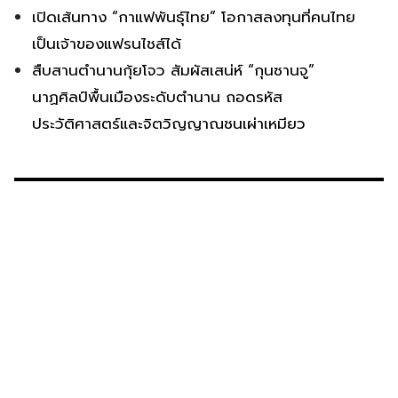
เปิดเส้นทาง “กาแฟพันธุ์ไทย” โอกาสลงทุนที่คนไทย
เป็นเจ้าของแฟรนไชส์ได้
สืบสานตำนานกุ้ยโจว สัมผัสเสน่ห์ “กุนซานจู”
นาฏศิลป์พื้นเมืองระดับตำนาน ถอดรหัส
ประวัติศาสตร์และจิตวิญญาณชนเผ่าเหมียว