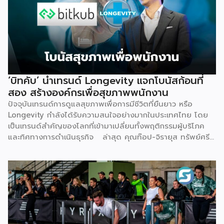
ทำให้อุตสาหกรรมสุขภาพ-ความงามไปไม่ถึงเป้าหมาย Givora
ไม่ได้เริ่มต้นจากการขายเครื่องมือเพียงอย่างเดียว แต่เกิดจากการ
มองเห็นว่าผู้ประกอบการจำนวนมากที่ตั้งใจอยากขยายธุรกิจสู่
Wellness กลับติดกับดักซ้ำ ๆ 3 เรื่องหลัก จนไปไม่ถึงเป้าหมาย
ที่วางไว้ ได้แก่ การไม่มีความรู้และขาดความเชี่ยวชาญเฉพาะด้าน
การไม่มีฐานลูกค้าเพราะการตลาดไม่ตรงกลุ่ม และการเริ่มต้นผิด
จุดทั้งเรื่องเครื่องมือ ระบบ และราคา Givora จึงออกแบบ
‘บิทคับ’ นำเทรนด์ Longevity แจกโบนัสก้อนที่
โซลูชันให้ครอบคลุมทั้งสามปัญหานี้ในคราวเดียวกัน แทนที่จะให้
สอง สร้างองค์กรเพื่อสุขภาพพนักงาน
คลินิกต้องแก้ปัญหาทีละเรื่องด้วยตัวเอง ด้านความรู้และความ
ปัจจุบันเทรนด์การดูแลสุขภาพเพื่อการมีชีวิตที่ยืนยาว หรือ
เชี่ยวชาญ — Givora มีทีมฝึกอบรมบุคลากรให้ได้มาตรฐาน
Longevity กำลังได้รับความสนใจอย่างมากในประเทศไทย โดย
เดียวกัน พร้อมควบคุมคุณภาพและมาตรฐานการบริการตลอด
เป็นเทรนด์สำคัญของโลกที่เข้ามาเปลี่ยนทั้งพฤติกรรมผู้บริโภค
กระบวนการ เพื่อให้คลินิกพันธมิตรมั่นใจได้ว่าบุคลากรพร้อมให้
และทิศทางการดำเนินธุรกิจ ล่าสุด คุณท๊อป-จิรายุส ทรัพย์ศรี
บริการอย่างถูกต้องตั้งแต่วันแรก ด้านฐานลูกค้าและการตลาด
โสภา ผู้ก่อตั้งและประธานเจ้าหน้าที่บริหารกลุ่ม บริษัท บิทคับ
— Givora เข้ามาช่วยขยายแบรนด์และสร้างแคมเปญทางการ
แคปปิตอล กรุ๊ป โฮลดิ้งส์ จำกัด หนึ่งในผู้บุกเบิกวงการนี้และผู้
ตลาดให้คลินิก แทนที่จะปล่อยให้แต่ละแห่งลองผิดลองถูกด้วยงบ
ขยายธุรกิจสู่คอมมูนิตี้สุขภาพ “StayGold” ได้ประกาศนโยบาย
ประมาณตัวเอง […]
ใหม่ แจกโบนัสสุขภาพเป็นโบนัสก้อนที่สองเพิ่มเติมจากโบนัสปกติ
เพื่อสร้างแรงจูงใจให้พนักงานหันมาใส่ใจสุขภาพอย่างจริงจัง และ
ผลักดันบิทคับให้เป็นองค์กรยุคใหม่ที่ขับเคลื่อนด้วยคุณภาพควบคู่
ไปกับสุขภาวะที่ดี นโยบายดังกล่าวขับเคลื่อนผ่านโครงการ