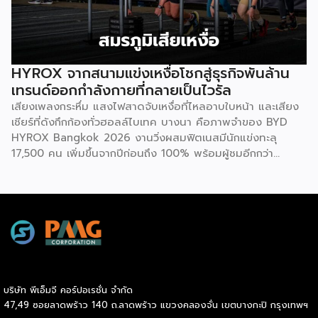
“Bitkuber Longevity Journey Program” ซึ่งเปิดให้พนักงาน
เข้าร่วมตามความสมัครใจ โดยจะวัดผลจากการเปลี่ยนแปลง
สุขภาพเป็นรายบุคคลเปรียบเทียบช่วงต้นปีและปลายปี เปิดโอกาส
ให้ทุกคนมีสิทธิ์ได้รับโบนัสเท่าเทียมกัน ไม่ว่าจะเป็นกลุ่มผู้เริ่มต้นที่
พัฒนาสุขภาพให้ดีขึ้น หรือกลุ่มคนรักสุขภาพที่สามารถรักษา
HYROX จากสนามแข่งเหงื่อโชกสู่ธุรกิจพันล้าน
มาตรฐานที่ดีไว้ได้ โดยเกณฑ์การประเมินจะมุ่งเน้นไปที่การป้องกัน
เทรนด์ออกกำลังกายที่กลายเป็นไวรัล
โรคในกลุ่มคนทำงานออฟฟิศ ครอบคลุม 3 ด้าน 6 ตัวชี้วัด ได้แก่
เสียงเพลงกระหึ่ม แสงไฟสาดจับเหงื่อที่ไหลอาบใบหน้า และเสียง
1.ด้านระบบเผาผลาญ ประเมินค่าสมดุลระหว่างไขมันสะสมกับไข
เชียร์ที่ดังกึกก้องทั่วฮอลล์ไบเทค บางนา คือภาพจำของ BYD
มันที่ช่วยทำความสะอาดหลอดเลือด (Triglyceride-to-HDL
HYROX Bangkok 2026 งานวิ่งผสมฟิตเนสมีนักแข่งทะลุ
ratio) ระดับไขมันที่เกาะตามอวัยวะภายในช่องท้อง (Visceral Fat
17,500 คน เพิ่มขึ้นจากปีก่อนถึง 100% พร้อมผู้ชมอีกกว่า
Rating) และวัดค่าคอเลสเตอรอลชนิดไขมันไม่ดี (LDL) 2.ด้าน
21,250 คนที่ยอมจ่ายเงินซื้อบัตรเข้าไปนั่งดูคนอื่น “ทรมานตัว
องค์ประกอบร่างกายและสารอาหาร ประเมินจากคะแนนความ
เอง” ที่น่าสนใจกว่านั้นคือ ซูเปอร์สตาร์อย่างณเดชน์ คูกิมิยะ,
สมบูรณ์โดยรวมของร่างกาย […]
หมาก ปริญ, เจมส์ จิรายุ และแอน ทองประสม ต่างประกาศลง
สนามจริง ไม่ใช่แค่มาเปิดงาน นี่ไม่ใช่แค่กระแสฟิตเนสธรรมดา
แต่คือปรากฏการณ์ที่กำลังเปลี่ยนภูมิทัศน์ของอุตสาหกรรม
Wellness ทั่วโลก และกำลังสร้างโอกาสทางธุรกิจมหาศาลให้กับผู้
ประกอบการ SME ไทยที่มองเห็นก่อนใคร HYROX ก่อตั้งใน
เยอรมนีเมื่อปี 2017 โดย Moritz Fürste อดีตนักกีฬาฮอกกี้ดีกรี
บริษัท พีเอ็มจี คอร์ปอเรชั่น จำกัด
โอลิมปิก ซึ่งรูปแบบการแข่งขันจะเป็นมาตรฐานเดียวกันทั่วโลก
47,49 ซอยลาดพร้าว 140 ถ.ลาดพร้าว แขวงคลองจั่น เขตบางกะปิ กรุงเทพฯ
คือวิ่งสลับกับสถานีออกกำลังกาย 8 จุด ระยะทางรวม 8