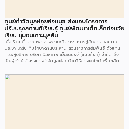
ศูนย์กำจัดมูลฝอยอ่อนนุช ส่งมอบโครงการ
ปรับปรุงสถานที่เรียนรู้ ศูนย์พัฒนาเด็กเล็กก่อนวัย
เรียน ชุมชนเกาะมุสลิม
เมื่อเร็วๆ นี้ นายนพดล พฤกษะวัน กรรมการผู้จัดการ และนาย
ประชา เตรัช ที่ปรึกษาด้านประสาน ส่วนราชการสัมพันธ์ ตัวแทน
คณะผู้บริหาร บริษัท นิวสกาย เอ็นเนอร์จี (แบงค็อก) จํากัด ซึ่ง
เป็นผู้ดำเนินโครงการกำจัดมูลฝอยด้วยวิธีการเผาไหม้ เพื่อผลิต
พลังงานไฟฟ้า ขนาดไม่น้อยกว่า 1,000 ตันต่อวัน ศูนย์กำจัด
มูลฝอยอ่อนนุช เป็นประธานในพิธีส่งมอบโครงการปรับปรุงสถาน
ที่เรียนรู้ ศูนย์พัฒนาเด็กเล็ก ก่อนวัยเรียน ชุมชนเกาะมุสลิม แขวง
ประเวศ เขตประเวศ กรุงเทพมหานคร ทั้งนี้โครงการปรับปรุงสถาน
ที่เรียนรู้ ศูนย์พัฒนาเด็กเล็กก่อนวัยเรียน ชุมชนเกาะมุสลิม ตั้งอยู่
ในซอยอ่อนนุช 86 ดำเนินการขึ้นเพื่อเพิ่มพื้นที่การเรียนรู้เพิ่มเติม
นอกห้องเรียน และใช้เป็นสถานที่จัดกิจกรรมของศูนย์เด็กเล็กฯ
ตลอดจนใช้เป็นพื้นที่จัดกิจกรรมต่างๆ ของชุมชน นอกจากนั้นยัง
มีการมอบตุ๊กตาและของเล่นเพื่อส่งเสริมพัฒนาการเรียนรู้และ
พัฒนาการกล้ามเนื้อมัดเล็กของเด็กด้วย โดยมีผู้แทนจาก