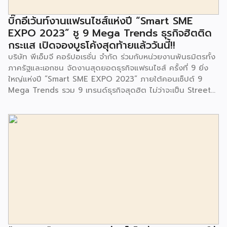
สำนักงานเขตประเวศ ผู้แทนจากศูนย์กำจัดมูลฝอยอ่อนนุช ตลอด
จนประชาชนในชุมชนและพื้นที่ใกล้เคียง รวมถึงคณะครู ผู้ปกครอง
บิ๊กอีเว้นท์งานแฟรนไชส์แห่งปี “Smart SME
และนักเรียนจากศูนย์พัฒนาเด็กเล็กก่อนวัยเรียน ชุมชนเกาะมุสลิม
EXPO 2023” ชู 9 Mega Trends ธุรกิจฮิตติด
ร่วมเป็นเกียรติในพิธีดังกล่าว โครงการกำจัดมูลฝอยด้วยวิธีการ
กระแส เปิดจองบูธโค้งสุดท้ายแล้ววันนี้!!
เผาไหม้ฯ ยังมีกิจกรรมเพื่อสังคมหรือ CSR อื่นๆ อีกมากมาย กับ
บริษัท พีเอ็มจี คอร์ปอเรชั่น จำกัด ร่วมกับหน่วยงานพันธมิตรทั้ง
ชุมชนรอบๆ พื้นที่โครงการอย่างต่อเนื่อง อาทิ การลงพื้นที่
ภาครัฐและเอกชน จัดงานสุดยอดธุรกิจแฟรนไชส์ ครั้งที่ 9 ยิ่ง
ประชาสัมพันธ์ […]
ใหญ่แห่งปี “Smart SME EXPO 2023” ภายใต้คอนเซ็ปต์ 9
Mega Trends รวม 9 เทรนด์ธุรกิจสุดฮิต ไม่ว่าจะเป็น Street
Food Trends, Technology Trends, Customer Service
Trends, Coffee & Beverage Trends, Education Trends,
Health & Wellness Trends, E-Commerce Trends,
Beauty Trends และ Franchise Trends จัดเต็มธุรกิจแฟรน
ไชส์เด่นดังพาเหรดมาให้เลือกลงทุนหลายระดับร่วม 250 บูธ ใน
งบลงทุนเริ่มต้นหลักพัน หลักหมื่น ไปจนถึงหลักล้าน นอกจากนี้
ยังมีกิจกรรมเจรจาจับคู่ธุรกิจทั้งในและต่างประเทศ สินเชื่อ
ดอกเบี้ยต่ำสำหรับเอสเอ็มอีจากสถาบันการเงินชั้นนำมากมาย
พร้อมโซลูชั่นส์ดี […]