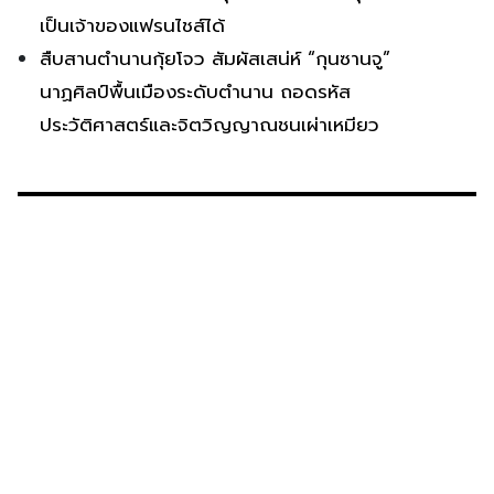
เป็นเจ้าของแฟรนไชส์ได้
สืบสานตำนานกุ้ยโจว สัมผัสเสน่ห์ “กุนซานจู”
นาฏศิลป์พื้นเมืองระดับตำนาน ถอดรหัส
ประวัติศาสตร์และจิตวิญญาณชนเผ่าเหมียว