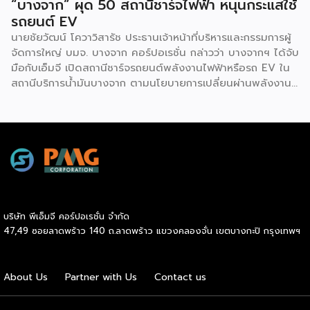
“บางจาก” ผุด 50 สถานีชาร์จไฟฟ้า หนุนกระแสใช้
รถยนต์ EV
นายชัยวัฒน์ โควาวิสารัช ประธานเจ้าหน้าที่บริหารและกรรมการผู้
จัดการใหญ่ บมจ. บางจาก คอร์ปอเรชั่น กล่าวว่า บางจากฯ ได้จับ
มือกับเอ็มจี เปิดสถานีชาร์จรถยนต์พลังงานไฟฟ้าหรือรถ EV ใน
สถานีบริการน้ำมันบางจาก ตามนโยบายการเปลี่ยนผ่านพลังงาน
ที่จะนำไทยสู่การใช้พลังงานสะอาด เพื่อคุณภาพชีวิตและสิ่ง
แวดล้อมที่ยั่งยืน .ที่ผ่านมา บางจากฯ ได้ขยายสถานีชาร์จรถ EV
ภายในสถานีบริการน้ำมันบางจากอย่างต่อเนื่องเพื่ออำนวยความ
สะดวกให้ผู้ใช้รถ EV ที่เพิ่มขึ้น สำหรับความร่วมมือครั้งนี้ จะทำให้
สถานีบริการน้ำมันบางจากมีสถานีชาร์จรถ EV ทั้งในกรุงเทพฯ
และต่างจังหวัด ครอบคลุมทั่วประเทศ .โดยความร่วมมือครั้งนี้
เป็นการติดตั้งสถานีชาร์จรถยนต์พลังงานไฟฟ้า เพื่อรองรับการ
เติบโตของตลาดรถยนต์พลังงานไฟฟ้าภายในประเทศ โดยติดตั้ง
บริษัท พีเอ็มจี คอร์ปอเรชั่น จำกัด
สถานีชาร์จรถยนต์ไฟฟ้า “MG Super Charge” ในสถานีบริการ
47,49 ซอยลาดพร้าว 140 ถ.ลาดพร้าว แขวงคลองจั่น เขตบางกะปิ กรุงเทพฯ
น้ำมันบางจาก ครอบคลุมทั้งในเขตกรุงเทพฯ นนทบุรีและ
สมุทรปราการ ซึ่งในระยะเริ่มต้น มีเป้าหมายที่จะติดตั้งทั้งสิ้น 50
แห่งภายในปีนี้ และคาดการณ์ว่าจะเริ่มเปิดให้บริการได้ประมาณ
About Us
Partner with Us
Contact us
เดือนตุลาคมเป็นต้นไป .ด้านนายจาง ไห่โป กรรมการผู้จัดการ
บริษัท เอสเอไอซี มอเตอร์ – ซีพี จำกัด และ บริษัท […]