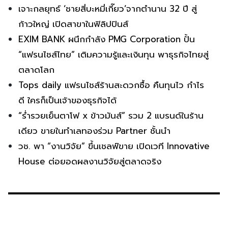
เจาะกลยุทธ์ ‘ชายสี่บะหมี่เกี๊ยว’จากตำนาน 32 ปี สู่
ก้าวใหญ่ เปิดสาขาในฟิลิปปินส์
EXIM BANK ผนึกกำลัง PMG Corporation ปั้น
“แฟรนไชส์ไทย” เติมความรู้และเงินทุน พาธุรกิจไทยสู่
ตลาดโลก
Tops daily แฟรนไชส์ร้านสะดวกซื้อ คืนทุนไว กำไร
ดี ใครก็เป็นเจ้าของธุรกิจได้
“ร่ำรวยเย็นตาโฟ x ข้าวมันส์” รวม 2 แบรนด์ในร้าน
เดียว ขายในทำเลทองร่วม Partner ชั้นนำ
วช. พา “งานวิจัย” ขึ้นเชลฟ์ขาย เปิดเวที Innovative
House ต่อยอดผลงานวิจัยสู่ตลาดจริง