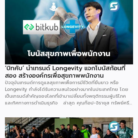
สม่ำเสมอ ให้มั่นใจได้ว่าอุปกรณ์ทำงานอย่างมีประสิทธิภาพตลอด
อายุการใช้งาน เหมาะสำหรับคลินิกที่ต้องการสร้างรายได้เพิ่ม โดย
ไม่ต้องใช้เงินก้อนใหญ่ตั้งแต่วันแรก จุดเริ่มต้น มองเห็นกับดักที่
ทำให้อุตสาหกรรมสุขภาพ-ความงามไปไม่ถึงเป้าหมาย Givora
ไม่ได้เริ่มต้นจากการขายเครื่องมือเพียงอย่างเดียว แต่เกิดจากการ
มองเห็นว่าผู้ประกอบการจำนวนมากที่ตั้งใจอยากขยายธุรกิจสู่
Wellness กลับติดกับดักซ้ำ ๆ 3 เรื่องหลัก จนไปไม่ถึงเป้าหมาย
ที่วางไว้ ได้แก่ การไม่มีความรู้และขาดความเชี่ยวชาญเฉพาะด้าน
การไม่มีฐานลูกค้าเพราะการตลาดไม่ตรงกลุ่ม และการเริ่มต้นผิด
จุดทั้งเรื่องเครื่องมือ ระบบ และราคา Givora จึงออกแบบ
‘บิทคับ’ นำเทรนด์ Longevity แจกโบนัสก้อนที่
โซลูชันให้ครอบคลุมทั้งสามปัญหานี้ในคราวเดียวกัน แทนที่จะให้
สอง สร้างองค์กรเพื่อสุขภาพพนักงาน
คลินิกต้องแก้ปัญหาทีละเรื่องด้วยตัวเอง ด้านความรู้และความ
ปัจจุบันเทรนด์การดูแลสุขภาพเพื่อการมีชีวิตที่ยืนยาว หรือ
เชี่ยวชาญ — Givora มีทีมฝึกอบรมบุคลากรให้ได้มาตรฐาน
Longevity กำลังได้รับความสนใจอย่างมากในประเทศไทย โดย
เดียวกัน พร้อมควบคุมคุณภาพและมาตรฐานการบริการตลอด
เป็นเทรนด์สำคัญของโลกที่เข้ามาเปลี่ยนทั้งพฤติกรรมผู้บริโภค
กระบวนการ เพื่อให้คลินิกพันธมิตรมั่นใจได้ว่าบุคลากรพร้อมให้
และทิศทางการดำเนินธุรกิจ ล่าสุด คุณท๊อป-จิรายุส ทรัพย์ศรี
บริการอย่างถูกต้องตั้งแต่วันแรก ด้านฐานลูกค้าและการตลาด
โสภา ผู้ก่อตั้งและประธานเจ้าหน้าที่บริหารกลุ่ม บริษัท บิทคับ
— Givora เข้ามาช่วยขยายแบรนด์และสร้างแคมเปญทางการ
แคปปิตอล กรุ๊ป โฮลดิ้งส์ จำกัด หนึ่งในผู้บุกเบิกวงการนี้และผู้
ตลาดให้คลินิก แทนที่จะปล่อยให้แต่ละแห่งลองผิดลองถูกด้วยงบ
ขยายธุรกิจสู่คอมมูนิตี้สุขภาพ “StayGold” ได้ประกาศนโยบาย
ประมาณตัวเอง […]
ใหม่ แจกโบนัสสุขภาพเป็นโบนัสก้อนที่สองเพิ่มเติมจากโบนัสปกติ
เพื่อสร้างแรงจูงใจให้พนักงานหันมาใส่ใจสุขภาพอย่างจริงจัง และ