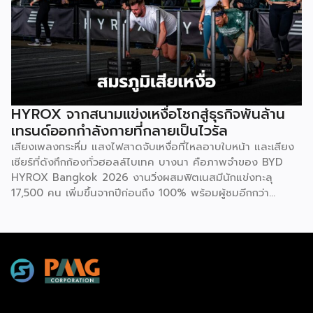
ผลักดันบิทคับให้เป็นองค์กรยุคใหม่ที่ขับเคลื่อนด้วยคุณภาพควบคู่
ไปกับสุขภาวะที่ดี นโยบายดังกล่าวขับเคลื่อนผ่านโครงการ
“Bitkuber Longevity Journey Program” ซึ่งเปิดให้พนักงาน
เข้าร่วมตามความสมัครใจ โดยจะวัดผลจากการเปลี่ยนแปลง
สุขภาพเป็นรายบุคคลเปรียบเทียบช่วงต้นปีและปลายปี เปิดโอกาส
ให้ทุกคนมีสิทธิ์ได้รับโบนัสเท่าเทียมกัน ไม่ว่าจะเป็นกลุ่มผู้เริ่มต้นที่
พัฒนาสุขภาพให้ดีขึ้น หรือกลุ่มคนรักสุขภาพที่สามารถรักษา
HYROX จากสนามแข่งเหงื่อโชกสู่ธุรกิจพันล้าน
มาตรฐานที่ดีไว้ได้ โดยเกณฑ์การประเมินจะมุ่งเน้นไปที่การป้องกัน
เทรนด์ออกกำลังกายที่กลายเป็นไวรัล
โรคในกลุ่มคนทำงานออฟฟิศ ครอบคลุม 3 ด้าน 6 ตัวชี้วัด ได้แก่
เสียงเพลงกระหึ่ม แสงไฟสาดจับเหงื่อที่ไหลอาบใบหน้า และเสียง
1.ด้านระบบเผาผลาญ ประเมินค่าสมดุลระหว่างไขมันสะสมกับไข
เชียร์ที่ดังกึกก้องทั่วฮอลล์ไบเทค บางนา คือภาพจำของ BYD
มันที่ช่วยทำความสะอาดหลอดเลือด (Triglyceride-to-HDL
HYROX Bangkok 2026 งานวิ่งผสมฟิตเนสมีนักแข่งทะลุ
ratio) ระดับไขมันที่เกาะตามอวัยวะภายในช่องท้อง (Visceral Fat
17,500 คน เพิ่มขึ้นจากปีก่อนถึง 100% พร้อมผู้ชมอีกกว่า
Rating) และวัดค่าคอเลสเตอรอลชนิดไขมันไม่ดี (LDL) 2.ด้าน
21,250 คนที่ยอมจ่ายเงินซื้อบัตรเข้าไปนั่งดูคนอื่น “ทรมานตัว
องค์ประกอบร่างกายและสารอาหาร ประเมินจากคะแนนความ
เอง” ที่น่าสนใจกว่านั้นคือ ซูเปอร์สตาร์อย่างณเดชน์ คูกิมิยะ,
สมบูรณ์โดยรวมของร่างกาย […]
หมาก ปริญ, เจมส์ จิรายุ และแอน ทองประสม ต่างประกาศลง
สนามจริง ไม่ใช่แค่มาเปิดงาน นี่ไม่ใช่แค่กระแสฟิตเนสธรรมดา
แต่คือปรากฏการณ์ที่กำลังเปลี่ยนภูมิทัศน์ของอุตสาหกรรม
Wellness ทั่วโลก และกำลังสร้างโอกาสทางธุรกิจมหาศาลให้กับผู้
ประกอบการ SME ไทยที่มองเห็นก่อนใคร HYROX ก่อตั้งใน