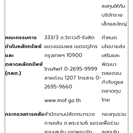
ลงทุนให้กับ
บริษัทราย
เล็กและใหญ่
คณะกรรมการ
333/3 ถ.วิภาวดี-รังสิต
กำหนด
กำกับหลักทรัพย์
แขวงจอมพล เขตจตุจักร
นโยบายส่ง
และ
กรุงเทพฯ 10900
เสริมและ
ตลาดหลักทรัพย์
พัฒนา
โทรศัพท์ 0-2695-9999
(กลต.)
ตลอดจน
สายด่วน 1207 โทรสาร 0-
กำกับดูแล
2695-9660
ตลาดทุน
ไทย
www.mof.go.th
กระทรวงการคลัง
สำนักงานปลัดกระทรวง
กองทุนรวม
การคลัง ถ.พระราม6 แขวง
เพื่อร่วม
สามเสนใน เขตพญาไท
ลงทุนใน