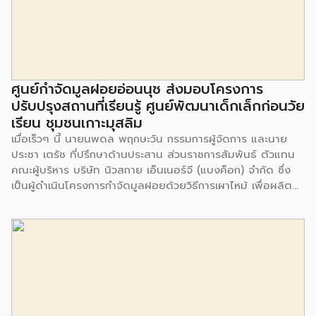
ศูนย์กำจัดมูลฝอยอ่อนนุช ส่งมอบโครงการ
ปรับปรุงสถานที่เรียนรู้ ศูนย์พัฒนาเด็กเล็กก่อนวัย
เรียน ชุมชนเกาะมุสลิม
เมื่อเร็วๆ นี้ นายนพดล พฤกษะวัน กรรมการผู้จัดการ และนาย
ประชา เตรัช ที่ปรึกษาด้านประสาน ส่วนราชการสัมพันธ์ ตัวแทน
คณะผู้บริหาร บริษัท นิวสกาย เอ็นเนอร์จี (แบงค็อก) จํากัด ซึ่ง
เป็นผู้ดำเนินโครงการกำจัดมูลฝอยด้วยวิธีการเผาไหม้ เพื่อผลิต
พลังงานไฟฟ้า ขนาดไม่น้อยกว่า 1,000 ตันต่อวัน ศูนย์กำจัด
มูลฝอยอ่อนนุช เป็นประธานในพิธีส่งมอบโครงการปรับปรุงสถาน
ที่เรียนรู้ ศูนย์พัฒนาเด็กเล็ก ก่อนวัยเรียน ชุมชนเกาะมุสลิม แขวง
ประเวศ เขตประเวศ กรุงเทพมหานคร ทั้งนี้โครงการปรับปรุงสถาน
ที่เรียนรู้ ศูนย์พัฒนาเด็กเล็กก่อนวัยเรียน ชุมชนเกาะมุสลิม ตั้งอยู่
ในซอยอ่อนนุช 86 ดำเนินการขึ้นเพื่อเพิ่มพื้นที่การเรียนรู้เพิ่มเติม
นอกห้องเรียน และใช้เป็นสถานที่จัดกิจกรรมของศูนย์เด็กเล็กฯ
ตลอดจนใช้เป็นพื้นที่จัดกิจกรรมต่างๆ ของชุมชน นอกจากนั้นยัง