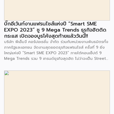
มีการมอบตุ๊กตาและของเล่นเพื่อส่งเสริมพัฒนาการเรียนรู้และ
พัฒนาการกล้ามเนื้อมัดเล็กของเด็กด้วย โดยมีผู้แทนจาก
สำนักงานเขตประเวศ ผู้แทนจากศูนย์กำจัดมูลฝอยอ่อนนุช ตลอด
จนประชาชนในชุมชนและพื้นที่ใกล้เคียง รวมถึงคณะครู ผู้ปกครอง
บิ๊กอีเว้นท์งานแฟรนไชส์แห่งปี “Smart SME
และนักเรียนจากศูนย์พัฒนาเด็กเล็กก่อนวัยเรียน ชุมชนเกาะมุสลิม
EXPO 2023” ชู 9 Mega Trends ธุรกิจฮิตติด
ร่วมเป็นเกียรติในพิธีดังกล่าว โครงการกำจัดมูลฝอยด้วยวิธีการ
กระแส เปิดจองบูธโค้งสุดท้ายแล้ววันนี้!!
เผาไหม้ฯ ยังมีกิจกรรมเพื่อสังคมหรือ CSR อื่นๆ อีกมากมาย กับ
บริษัท พีเอ็มจี คอร์ปอเรชั่น จำกัด ร่วมกับหน่วยงานพันธมิตรทั้ง
ชุมชนรอบๆ พื้นที่โครงการอย่างต่อเนื่อง อาทิ การลงพื้นที่
ภาครัฐและเอกชน จัดงานสุดยอดธุรกิจแฟรนไชส์ ครั้งที่ 9 ยิ่ง
ประชาสัมพันธ์ […]
ใหญ่แห่งปี “Smart SME EXPO 2023” ภายใต้คอนเซ็ปต์ 9
Mega Trends รวม 9 เทรนด์ธุรกิจสุดฮิต ไม่ว่าจะเป็น Street
Food Trends, Technology Trends, Customer Service
Trends, Coffee & Beverage Trends, Education Trends,
Health & Wellness Trends, E-Commerce Trends,
Beauty Trends และ Franchise Trends จัดเต็มธุรกิจแฟรน
ไชส์เด่นดังพาเหรดมาให้เลือกลงทุนหลายระดับร่วม 250 บูธ ใน
งบลงทุนเริ่มต้นหลักพัน หลักหมื่น ไปจนถึงหลักล้าน นอกจากนี้
ยังมีกิจกรรมเจรจาจับคู่ธุรกิจทั้งในและต่างประเทศ สินเชื่อ
ดอกเบี้ยต่ำสำหรับเอสเอ็มอีจากสถาบันการเงินชั้นนำมากมาย
พร้อมโซลูชั่นส์ดี […]