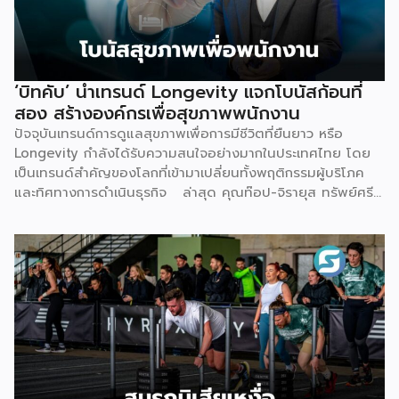
มองเห็นว่าผู้ประกอบการจำนวนมากที่ตั้งใจอยากขยายธุรกิจสู่
Wellness กลับติดกับดักซ้ำ ๆ 3 เรื่องหลัก จนไปไม่ถึงเป้าหมาย
ที่วางไว้ ได้แก่ การไม่มีความรู้และขาดความเชี่ยวชาญเฉพาะด้าน
การไม่มีฐานลูกค้าเพราะการตลาดไม่ตรงกลุ่ม และการเริ่มต้นผิด
จุดทั้งเรื่องเครื่องมือ ระบบ และราคา Givora จึงออกแบบ
‘บิทคับ’ นำเทรนด์ Longevity แจกโบนัสก้อนที่
โซลูชันให้ครอบคลุมทั้งสามปัญหานี้ในคราวเดียวกัน แทนที่จะให้
สอง สร้างองค์กรเพื่อสุขภาพพนักงาน
คลินิกต้องแก้ปัญหาทีละเรื่องด้วยตัวเอง ด้านความรู้และความ
ปัจจุบันเทรนด์การดูแลสุขภาพเพื่อการมีชีวิตที่ยืนยาว หรือ
เชี่ยวชาญ — Givora มีทีมฝึกอบรมบุคลากรให้ได้มาตรฐาน
Longevity กำลังได้รับความสนใจอย่างมากในประเทศไทย โดย
เดียวกัน พร้อมควบคุมคุณภาพและมาตรฐานการบริการตลอด
เป็นเทรนด์สำคัญของโลกที่เข้ามาเปลี่ยนทั้งพฤติกรรมผู้บริโภค
กระบวนการ เพื่อให้คลินิกพันธมิตรมั่นใจได้ว่าบุคลากรพร้อมให้
และทิศทางการดำเนินธุรกิจ ล่าสุด คุณท๊อป-จิรายุส ทรัพย์ศรี
บริการอย่างถูกต้องตั้งแต่วันแรก ด้านฐานลูกค้าและการตลาด
โสภา ผู้ก่อตั้งและประธานเจ้าหน้าที่บริหารกลุ่ม บริษัท บิทคับ
— Givora เข้ามาช่วยขยายแบรนด์และสร้างแคมเปญทางการ
แคปปิตอล กรุ๊ป โฮลดิ้งส์ จำกัด หนึ่งในผู้บุกเบิกวงการนี้และผู้
ตลาดให้คลินิก แทนที่จะปล่อยให้แต่ละแห่งลองผิดลองถูกด้วยงบ
ขยายธุรกิจสู่คอมมูนิตี้สุขภาพ “StayGold” ได้ประกาศนโยบาย
ประมาณตัวเอง […]
ใหม่ แจกโบนัสสุขภาพเป็นโบนัสก้อนที่สองเพิ่มเติมจากโบนัสปกติ
เพื่อสร้างแรงจูงใจให้พนักงานหันมาใส่ใจสุขภาพอย่างจริงจัง และ
ผลักดันบิทคับให้เป็นองค์กรยุคใหม่ที่ขับเคลื่อนด้วยคุณภาพควบคู่
ไปกับสุขภาวะที่ดี นโยบายดังกล่าวขับเคลื่อนผ่านโครงการ
“Bitkuber Longevity Journey Program” ซึ่งเปิดให้พนักงาน
เข้าร่วมตามความสมัครใจ โดยจะวัดผลจากการเปลี่ยนแปลง
สุขภาพเป็นรายบุคคลเปรียบเทียบช่วงต้นปีและปลายปี เปิดโอกาส