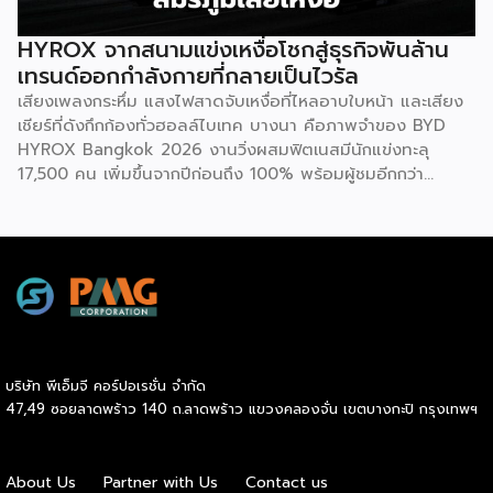
ให้ทุกคนมีสิทธิ์ได้รับโบนัสเท่าเทียมกัน ไม่ว่าจะเป็นกลุ่มผู้เริ่มต้นที่
พัฒนาสุขภาพให้ดีขึ้น หรือกลุ่มคนรักสุขภาพที่สามารถรักษา
HYROX จากสนามแข่งเหงื่อโชกสู่ธุรกิจพันล้าน
มาตรฐานที่ดีไว้ได้ โดยเกณฑ์การประเมินจะมุ่งเน้นไปที่การป้องกัน
เทรนด์ออกกำลังกายที่กลายเป็นไวรัล
โรคในกลุ่มคนทำงานออฟฟิศ ครอบคลุม 3 ด้าน 6 ตัวชี้วัด ได้แก่
เสียงเพลงกระหึ่ม แสงไฟสาดจับเหงื่อที่ไหลอาบใบหน้า และเสียง
1.ด้านระบบเผาผลาญ ประเมินค่าสมดุลระหว่างไขมันสะสมกับไข
เชียร์ที่ดังกึกก้องทั่วฮอลล์ไบเทค บางนา คือภาพจำของ BYD
มันที่ช่วยทำความสะอาดหลอดเลือด (Triglyceride-to-HDL
HYROX Bangkok 2026 งานวิ่งผสมฟิตเนสมีนักแข่งทะลุ
ratio) ระดับไขมันที่เกาะตามอวัยวะภายในช่องท้อง (Visceral Fat
17,500 คน เพิ่มขึ้นจากปีก่อนถึง 100% พร้อมผู้ชมอีกกว่า
Rating) และวัดค่าคอเลสเตอรอลชนิดไขมันไม่ดี (LDL) 2.ด้าน
21,250 คนที่ยอมจ่ายเงินซื้อบัตรเข้าไปนั่งดูคนอื่น “ทรมานตัว
องค์ประกอบร่างกายและสารอาหาร ประเมินจากคะแนนความ
เอง” ที่น่าสนใจกว่านั้นคือ ซูเปอร์สตาร์อย่างณเดชน์ คูกิมิยะ,
สมบูรณ์โดยรวมของร่างกาย […]
หมาก ปริญ, เจมส์ จิรายุ และแอน ทองประสม ต่างประกาศลง
สนามจริง ไม่ใช่แค่มาเปิดงาน นี่ไม่ใช่แค่กระแสฟิตเนสธรรมดา
แต่คือปรากฏการณ์ที่กำลังเปลี่ยนภูมิทัศน์ของอุตสาหกรรม
Wellness ทั่วโลก และกำลังสร้างโอกาสทางธุรกิจมหาศาลให้กับผู้
ประกอบการ SME ไทยที่มองเห็นก่อนใคร HYROX ก่อตั้งใน
เยอรมนีเมื่อปี 2017 โดย Moritz Fürste อดีตนักกีฬาฮอกกี้ดีกรี
บริษัท พีเอ็มจี คอร์ปอเรชั่น จำกัด
โอลิมปิก ซึ่งรูปแบบการแข่งขันจะเป็นมาตรฐานเดียวกันทั่วโลก
47,49 ซอยลาดพร้าว 140 ถ.ลาดพร้าว แขวงคลองจั่น เขตบางกะปิ กรุงเทพฯ
คือวิ่งสลับกับสถานีออกกำลังกาย 8 จุด ระยะทางรวม 8
กิโลเมตร จุดที่ทำให้วงการธุรกิจต้องจับตาคือความเร็วในการ
เติบโต รายได้ของ […]
About Us
Partner with Us
Contact us