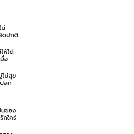
ไม่
ผิดปกติ
ห้ไต่
ื่อ
ไม่สุข
่แปลก
เช่นของ
ักใคร่