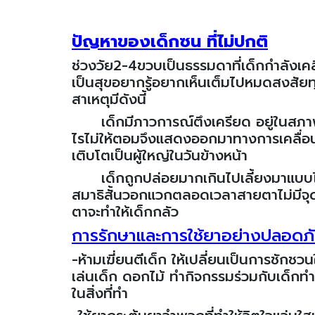
ปัญหาของเด็กซน ที่ไม่ปกติ
ช่วงวัย2-4ขวบเป็นธรรมดาที่เด็กกำลังเคลื่อน
เป็นสุขอยากรู้อยากเห็นเต็มไปหมดสงสัย
สาเหตุมีดังนี้
เด็กมีภาวการณ์ตึงเครียด อยู่ในสภาพแว
ไรไม่ให้ตอมจึงแสดงออกมาทางการเคลื่อนไ
เติบโตเป็นผู้ใหญ่ในวันข้างหน้า
เด็กถูกปล่อยมากเกินไปเลี้ยงมาแบบไม่ม
สมาธิสั้นวอกแวกตลอดเวลาสายตาไม่มีจุดมุ่
ตาจะทำให้เด็กกลัว
การรักษาและการใช้ยาอย่างปลอดภ
-ห้ามเฆี่ยนตีเด็ก ให้เปลี่ยนเป็นการชักชว
เล่นเด็ก ดอกไม้ ทำกิจกรรมร่วมกับเด็กท
ในสิ่งที่ทำ