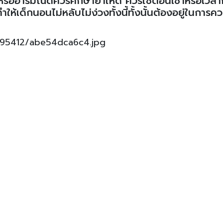
สหรืออารมณ์ดีควรศึกษายาให้ดี ควรใช้ตอนเช้าหรือเวล
ให้เด็กนอนไม่หลับไม่ง่วงทั้งนี้ทั้งนั้นต้องอยู่ในการค
2295412/abe54dca6c4.jpg