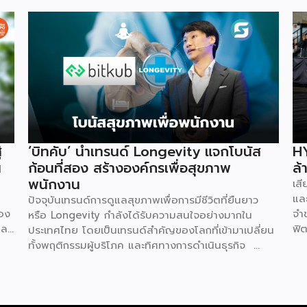
่
‘บิทคับ’ นำเทรนด์ Longevity แจกโบนัส
HY
น
ก้อนที่สอง สร้างองค์กรเพื่อสุขภาพ
ล้
พนักงาน
เส
และ
ปัจจุบันเทรนด์การดูแลสุขภาพเพื่อการมีชีวิตที่ยืนยาว
่อง
จำ
หรือ Longevity กำลังได้รับความสนใจอย่างมากใน
ละ
ฟิต
ประเทศไทย โดยเป็นเทรนด์สำคัญของโลกที่เข้ามาเปลี่ยน
ทุน
100
ทั้งพฤติกรรมผู้บริโภค และทิศทางการดำเนินธุรกิจ
อม
บัต
ล่าสุด คุณท๊อป-จิรายุส ทรัพย์ศรีโสภา ผู้ก่อตั้งและ
้
คือ
ประธานเจ้าหน้าที่บริหารกลุ่ม บริษัท บิทคับ แคปปิตอล
ยุ
จิ
กรุ๊ป โฮลดิ้งส์ จำกัด หนึ่งในผู้บุกเบิกวงการนี้และผู้ขยาย
่ม
ไม
ธุรกิจสู่คอมมูนิตี้สุขภาพ “StayGold” ได้ประกาศนโยบาย