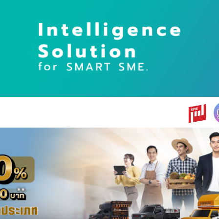
earch
r: