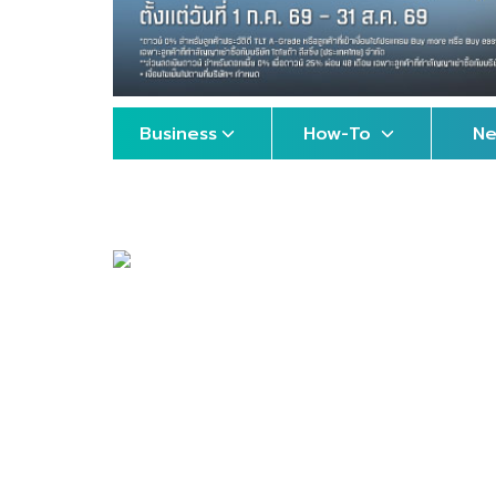
Business
How-To
N