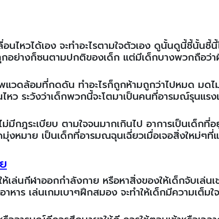
ไหวได้เอง จะทำอะไรตามใจตัวเอง ดูนั้นดูนี้ชี้นั้นชี้นี้
ทุกอย่างก็ซนตามปกติของเด็ก แต่มีเด็กบางพวกถือว่า
ดล้อมที่กดดัน ทำอะไรก็ถูกห้ามถูกว่าไปหมด มดไม่ใ
หว ระวังว่าเด็กพวกนี้จะโตมาเป็นคนที่อารมณ์รุนแรงเม
ีกฎระเบียบ ตามใจจนมากเกินไป อาการเป็นเด็กที่อยู่
งหมาย เป็นเด็กที่อารมณฉุนเฉี่ยวเมื่อเจอสิ่งใหม่ๆที
ัย
นให้เล่นกีฬาออกกำลังกาย หรือหาสิ่งของให้เด็กจับเล่น
ำอาหาร เล่นเกมเบาๆฝึกสมอง จะทำให้เด็กมีความเต็มใจร