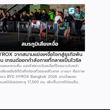
ROX จากสนามแข่งเหงื่อโชกสู่ธุรกิจพัน
าน เทรนด์ออกกำลังกายที่กลายเป็นไวรัล
ียงเพลงกระหึ่ม แสงไฟสาดจับเหงื่อที่ไหลอาบใบหน้า
เสียงเชียร์ที่ดังกึกก้องทั่วฮอลล์ไบเทค บางนา คือภาพ
ของ BYD HYROX Bangkok 2026 งานวิ่งผสม
เนสมีนักแข่งทะลุ 17,500 คน เพิ่มขึ้นจากปีก่อนถึง
% พร้อมผู้ชมอีกกว่า 21,250 คนที่ยอมจ่ายเงินซื้อ
รเข้าไปนั่งดูคนอื่น “ทรมานตัวเอง” ที่น่าสนใจกว่านั้น
 ซูเปอร์สตาร์อย่างณเดชน์ คูกิมิยะ, หมาก ปริญ, เจมส์
รายุ และแอน ทองประสม ต่างประกาศลงสนามจริง
่ใช่แค่มาเปิดงาน นี่ไม่ใช่แค่กระแสฟิตเนสธรรมดา แต่