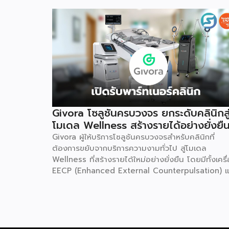
Givora โซลูชันครบวงจร ยกระดับคลินิกสู
โมเดล Wellness สร้างรายได้อย่างยั่งยื
Givora ผู้ให้บริการโซลูชันครบวงจรสำหรับคลินิกที่
ต้องการขยับจากบริการความงามทั่วไป สู่โมเดล
Wellness ที่สร้างรายได้ใหม่อย่างยั่งยืน โดยมีทั้งเครื
EECP (Enhanced External Counterpulsation) แ
AirDoc ให้เลือกทั้งแบบเช่าและซื้อ เพื่อลดภาระการลง
ก้อนใหญ่และลดความเสี่ยงในการเริ่มต้นธุรกิจใหม่ พร้
ทีมช่างที่คอยดูแลตรวจเช็กเครื่องมืออย่างสม่ำเสมอ ให
มั่นใจได้ว่าอุปกรณ์ทำงานอย่างมีประสิทธิภาพตลอดอา
การใช้งาน เหมาะสำหรับคลินิกที่ต้องการสร้างรายได้เพิ