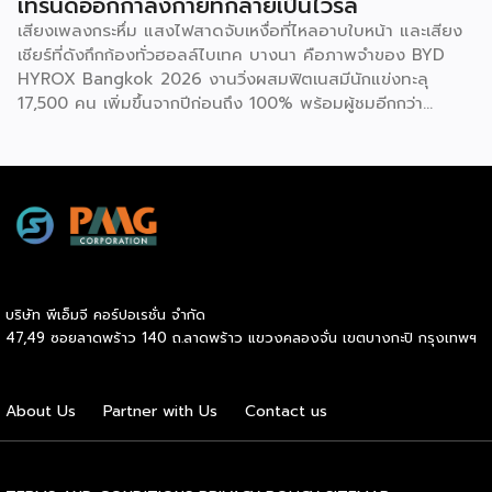
เทรนด์ออกกำลังกายที่กลายเป็นไวรัล
โรคในกลุ่มคนทำงานออฟฟิศ ครอบคลุม 3 ด้าน 6 ตัวชี้วัด ได้แก่
เสียงเพลงกระหึ่ม แสงไฟสาดจับเหงื่อที่ไหลอาบใบหน้า และเสียง
1.ด้านระบบเผาผลาญ ประเมินค่าสมดุลระหว่างไขมันสะสมกับไข
เชียร์ที่ดังกึกก้องทั่วฮอลล์ไบเทค บางนา คือภาพจำของ BYD
มันที่ช่วยทำความสะอาดหลอดเลือด (Triglyceride-to-HDL
HYROX Bangkok 2026 งานวิ่งผสมฟิตเนสมีนักแข่งทะลุ
ratio) ระดับไขมันที่เกาะตามอวัยวะภายในช่องท้อง (Visceral Fat
17,500 คน เพิ่มขึ้นจากปีก่อนถึง 100% พร้อมผู้ชมอีกกว่า
Rating) และวัดค่าคอเลสเตอรอลชนิดไขมันไม่ดี (LDL) 2.ด้าน
21,250 คนที่ยอมจ่ายเงินซื้อบัตรเข้าไปนั่งดูคนอื่น “ทรมานตัว
องค์ประกอบร่างกายและสารอาหาร ประเมินจากคะแนนความ
เอง” ที่น่าสนใจกว่านั้นคือ ซูเปอร์สตาร์อย่างณเดชน์ คูกิมิยะ,
สมบูรณ์โดยรวมของร่างกาย […]
หมาก ปริญ, เจมส์ จิรายุ และแอน ทองประสม ต่างประกาศลง
สนามจริง ไม่ใช่แค่มาเปิดงาน นี่ไม่ใช่แค่กระแสฟิตเนสธรรมดา
แต่คือปรากฏการณ์ที่กำลังเปลี่ยนภูมิทัศน์ของอุตสาหกรรม
Wellness ทั่วโลก และกำลังสร้างโอกาสทางธุรกิจมหาศาลให้กับผู้
ประกอบการ SME ไทยที่มองเห็นก่อนใคร HYROX ก่อตั้งใน
เยอรมนีเมื่อปี 2017 โดย Moritz Fürste อดีตนักกีฬาฮอกกี้ดีกรี
บริษัท พีเอ็มจี คอร์ปอเรชั่น จำกัด
โอลิมปิก ซึ่งรูปแบบการแข่งขันจะเป็นมาตรฐานเดียวกันทั่วโลก
47,49 ซอยลาดพร้าว 140 ถ.ลาดพร้าว แขวงคลองจั่น เขตบางกะปิ กรุงเทพฯ
คือวิ่งสลับกับสถานีออกกำลังกาย 8 จุด ระยะทางรวม 8
กิโลเมตร จุดที่ทำให้วงการธุรกิจต้องจับตาคือความเร็วในการ
เติบโต รายได้ของ […]
About Us
Partner with Us
Contact us