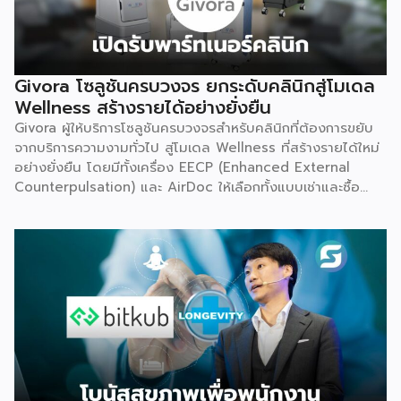
Givora โซลูชันครบวงจร ยกระดับคลินิกสู่โมเดล
Wellness สร้างรายได้อย่างยั่งยืน
Givora ผู้ให้บริการโซลูชันครบวงจรสำหรับคลินิกที่ต้องการขยับ
จากบริการความงามทั่วไป สู่โมเดล Wellness ที่สร้างรายได้ใหม่
อย่างยั่งยืน โดยมีทั้งเครื่อง EECP (Enhanced External
Counterpulsation) และ AirDoc ให้เลือกทั้งแบบเช่าและซื้อ
เพื่อลดภาระการลงทุนก้อนใหญ่และลดความเสี่ยงในการเริ่มต้น
ธุรกิจใหม่ พร้อมทีมช่างที่คอยดูแลตรวจเช็กเครื่องมืออย่าง
สม่ำเสมอ ให้มั่นใจได้ว่าอุปกรณ์ทำงานอย่างมีประสิทธิภาพตลอด
อายุการใช้งาน เหมาะสำหรับคลินิกที่ต้องการสร้างรายได้เพิ่ม โดย
ไม่ต้องใช้เงินก้อนใหญ่ตั้งแต่วันแรก จุดเริ่มต้น มองเห็นกับดักที่
ทำให้อุตสาหกรรมสุขภาพ-ความงามไปไม่ถึงเป้าหมาย Givora
ไม่ได้เริ่มต้นจากการขายเครื่องมือเพียงอย่างเดียว แต่เกิดจากการ
มองเห็นว่าผู้ประกอบการจำนวนมากที่ตั้งใจอยากขยายธุรกิจสู่
Wellness กลับติดกับดักซ้ำ ๆ 3 เรื่องหลัก จนไปไม่ถึงเป้าหมาย
ที่วางไว้ ได้แก่ การไม่มีความรู้และขาดความเชี่ยวชาญเฉพาะด้าน