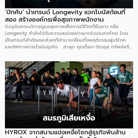
การไม่มีฐานลูกค้าเพราะการตลาดไม่ตรงกลุ่ม และการเริ่มต้นผิด
จุดทั้งเรื่องเครื่องมือ ระบบ และราคา Givora จึงออกแบบ
‘บิทคับ’ นำเทรนด์ Longevity แจกโบนัสก้อนที่
โซลูชันให้ครอบคลุมทั้งสามปัญหานี้ในคราวเดียวกัน แทนที่จะให้
สอง สร้างองค์กรเพื่อสุขภาพพนักงาน
คลินิกต้องแก้ปัญหาทีละเรื่องด้วยตัวเอง ด้านความรู้และความ
ปัจจุบันเทรนด์การดูแลสุขภาพเพื่อการมีชีวิตที่ยืนยาว หรือ
เชี่ยวชาญ — Givora มีทีมฝึกอบรมบุคลากรให้ได้มาตรฐาน
Longevity กำลังได้รับความสนใจอย่างมากในประเทศไทย โดย
เดียวกัน พร้อมควบคุมคุณภาพและมาตรฐานการบริการตลอด
เป็นเทรนด์สำคัญของโลกที่เข้ามาเปลี่ยนทั้งพฤติกรรมผู้บริโภค
กระบวนการ เพื่อให้คลินิกพันธมิตรมั่นใจได้ว่าบุคลากรพร้อมให้
และทิศทางการดำเนินธุรกิจ ล่าสุด คุณท๊อป-จิรายุส ทรัพย์ศรี
บริการอย่างถูกต้องตั้งแต่วันแรก ด้านฐานลูกค้าและการตลาด
โสภา ผู้ก่อตั้งและประธานเจ้าหน้าที่บริหารกลุ่ม บริษัท บิทคับ
— Givora เข้ามาช่วยขยายแบรนด์และสร้างแคมเปญทางการ
แคปปิตอล กรุ๊ป โฮลดิ้งส์ จำกัด หนึ่งในผู้บุกเบิกวงการนี้และผู้
ตลาดให้คลินิก แทนที่จะปล่อยให้แต่ละแห่งลองผิดลองถูกด้วยงบ
ขยายธุรกิจสู่คอมมูนิตี้สุขภาพ “StayGold” ได้ประกาศนโยบาย
ประมาณตัวเอง […]
ใหม่ แจกโบนัสสุขภาพเป็นโบนัสก้อนที่สองเพิ่มเติมจากโบนัสปกติ
เพื่อสร้างแรงจูงใจให้พนักงานหันมาใส่ใจสุขภาพอย่างจริงจัง และ
ผลักดันบิทคับให้เป็นองค์กรยุคใหม่ที่ขับเคลื่อนด้วยคุณภาพควบคู่
ไปกับสุขภาวะที่ดี นโยบายดังกล่าวขับเคลื่อนผ่านโครงการ
“Bitkuber Longevity Journey Program” ซึ่งเปิดให้พนักงาน
เข้าร่วมตามความสมัครใจ โดยจะวัดผลจากการเปลี่ยนแปลง
สุขภาพเป็นรายบุคคลเปรียบเทียบช่วงต้นปีและปลายปี เปิดโอกาส
ให้ทุกคนมีสิทธิ์ได้รับโบนัสเท่าเทียมกัน ไม่ว่าจะเป็นกลุ่มผู้เริ่มต้นที่
พัฒนาสุขภาพให้ดีขึ้น หรือกลุ่มคนรักสุขภาพที่สามารถรักษา
HYROX จากสนามแข่งเหงื่อโชกสู่ธุรกิจพันล้าน
มาตรฐานที่ดีไว้ได้ โดยเกณฑ์การประเมินจะมุ่งเน้นไปที่การป้องกัน