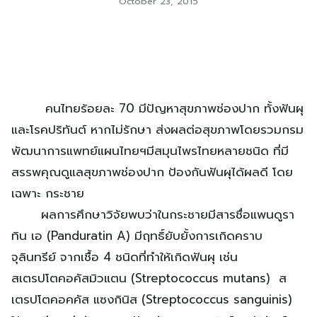
October 23, 2015
คนไทยร้อยละ 70 มีปัญหาสุขภาพช่องปาก ทั้งฟันผุ
และโรคปริทันต์ หากไม่รักษา ส่งผลต่อสุขภาพโดยรวมกรม
พัฒนาการแพทย์แผนไทยฯมีสมุนไพรไทยหลายชนิด ที่มี
สรรพคุณดูแลสุขภาพช่องปาก ป้องกันฟันผุได้ผลดี โดย
เฉพาะ กระชาย
ผลการศึกษาวิจัยพบว่าในกระชายมีสารชื่อแพนดูรา
ทิน เอ (Panduratin A) มีฤทธิ์ยับยั้งการเกิดคราบ
จุลินทรีย์ จากเชื้อ 4 ชนิดที่ทำให้เกิดฟันผุ เช่น
สเตรปโตคอคัสมิวแตน (Streptococcus mutans) ส
เตรปโตคอคคัส แซงกินิส (Streptococcus sanguinis)