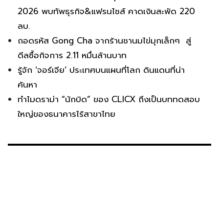
2026 พบทัพธุรกิจ&แฟรนไชส์ คาดเงินสะพัด 220
ลบ.
ถอดรหัส Gong Cha จากร้านชานมไข่มุกเล็กๆ สู่
ดีลซื้อกิจการ 2.11 หมื่นล้านบาท
รู้จัก ‘จอร์เจีย’ ประเทศบนแผนที่โลก ดินแดนที่น่า
ค้นหา
ทำไมดราม่า “นักบิด” ของ CLICX ถึงเป็นบททดสอบ
ใหญ่ของธนาคารไร้สาขาไทย