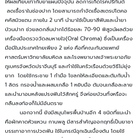
ให้ผลเทียบเท่ากับยาแผนปัจจุบัน ลดการเกิดโรคปริทันต์
ลดเชื้อราในช่องปาก โดยสามารถกำจัดเชื้อสเตรปโตคอ
คคัสมิวแตน ภายใน 2 นาที นำมาใช้เป็นยาสีฟันและน้ำยา
บ้วนปาก ช่วยลดกลิ่นปากได้ร้อยละ 70-90 พิสูจน์ผลด้วย
เครื่องมือตรวจวัดลมหายใจ(Oral Chroma) ซึ่งเป็นเครื่อง
มือมีในประเทศไทยเพียง 2 แห่ง คือที่คณะทันตแพทย์
ศาสตร์มหาวิทยาลัยมหิดล และโรงพยาบาลเจ้าพระยาอภัย
ภูเบศรจังหวัดปราจีนบุรี และทำใช้ในครัวเรือนด้วยวิธีไม่ยุ่ง
ยาก โดยใช้กระชาย 1 กำมือ โขลกให้ละเอียดและต้มกับน้ำ
1 ลิตร กรองน้ำและผสมเกลือ 1 หยิบมือ ต้มจนเกลือละลาย
และนำมาอมหลังแปรงฟันไว้สักครู่ จึงค่อยบ้วนทิ้งหรือจะ
กลืนลงท้องก็ไม่มีอันตราย
นอกจากนี้ ยังมีสมุนไพรพื้นบ้านอีก 4 ชนิดที่แนะนำ
คือผักคาดหัวแหวน กานพลู มีสารสำคัญออกฤทธิ์เป็นยาชา
บรรเทาอาการปวดฟัน ใช้ในกรณีฉุกเฉินเบื้องต้น โดยใช้