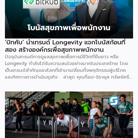
ไม่ได้เริ่มต้นจากการขายเครื่องมือเพียงอย่างเดียว แต่เกิดจากการ
มองเห็นว่าผู้ประกอบการจำนวนมากที่ตั้งใจอยากขยายธุรกิจสู่
Wellness กลับติดกับดักซ้ำ ๆ 3 เรื่องหลัก จนไปไม่ถึงเป้าหมาย
ที่วางไว้ ได้แก่ การไม่มีความรู้และขาดความเชี่ยวชาญเฉพาะด้าน
การไม่มีฐานลูกค้าเพราะการตลาดไม่ตรงกลุ่ม และการเริ่มต้นผิด
จุดทั้งเรื่องเครื่องมือ ระบบ และราคา Givora จึงออกแบบ
‘บิทคับ’ นำเทรนด์ Longevity แจกโบนัสก้อนที่
โซลูชันให้ครอบคลุมทั้งสามปัญหานี้ในคราวเดียวกัน แทนที่จะให้
สอง สร้างองค์กรเพื่อสุขภาพพนักงาน
คลินิกต้องแก้ปัญหาทีละเรื่องด้วยตัวเอง ด้านความรู้และความ
ปัจจุบันเทรนด์การดูแลสุขภาพเพื่อการมีชีวิตที่ยืนยาว หรือ
เชี่ยวชาญ — Givora มีทีมฝึกอบรมบุคลากรให้ได้มาตรฐาน
Longevity กำลังได้รับความสนใจอย่างมากในประเทศไทย โดย
เดียวกัน พร้อมควบคุมคุณภาพและมาตรฐานการบริการตลอด
เป็นเทรนด์สำคัญของโลกที่เข้ามาเปลี่ยนทั้งพฤติกรรมผู้บริโภค
กระบวนการ เพื่อให้คลินิกพันธมิตรมั่นใจได้ว่าบุคลากรพร้อมให้
และทิศทางการดำเนินธุรกิจ ล่าสุด คุณท๊อป-จิรายุส ทรัพย์ศรี
บริการอย่างถูกต้องตั้งแต่วันแรก ด้านฐานลูกค้าและการตลาด
โสภา ผู้ก่อตั้งและประธานเจ้าหน้าที่บริหารกลุ่ม บริษัท บิทคับ
— Givora เข้ามาช่วยขยายแบรนด์และสร้างแคมเปญทางการ
แคปปิตอล กรุ๊ป โฮลดิ้งส์ จำกัด หนึ่งในผู้บุกเบิกวงการนี้และผู้
ตลาดให้คลินิก แทนที่จะปล่อยให้แต่ละแห่งลองผิดลองถูกด้วยงบ
ขยายธุรกิจสู่คอมมูนิตี้สุขภาพ “StayGold” ได้ประกาศนโยบาย
ประมาณตัวเอง […]
ใหม่ แจกโบนัสสุขภาพเป็นโบนัสก้อนที่สองเพิ่มเติมจากโบนัสปกติ
เพื่อสร้างแรงจูงใจให้พนักงานหันมาใส่ใจสุขภาพอย่างจริงจัง และ
ผลักดันบิทคับให้เป็นองค์กรยุคใหม่ที่ขับเคลื่อนด้วยคุณภาพควบคู่
ไปกับสุขภาวะที่ดี นโยบายดังกล่าวขับเคลื่อนผ่านโครงการ
“Bitkuber Longevity Journey Program” ซึ่งเปิดให้พนักงาน
เข้าร่วมตามความสมัครใจ โดยจะวัดผลจากการเปลี่ยนแปลง