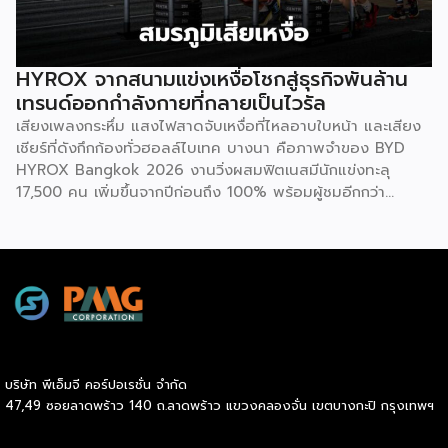
สุขภาพเป็นรายบุคคลเปรียบเทียบช่วงต้นปีและปลายปี เปิดโอกาส
ให้ทุกคนมีสิทธิ์ได้รับโบนัสเท่าเทียมกัน ไม่ว่าจะเป็นกลุ่มผู้เริ่มต้นที่
พัฒนาสุขภาพให้ดีขึ้น หรือกลุ่มคนรักสุขภาพที่สามารถรักษา
HYROX จากสนามแข่งเหงื่อโชกสู่ธุรกิจพันล้าน
มาตรฐานที่ดีไว้ได้ โดยเกณฑ์การประเมินจะมุ่งเน้นไปที่การป้องกัน
เทรนด์ออกกำลังกายที่กลายเป็นไวรัล
โรคในกลุ่มคนทำงานออฟฟิศ ครอบคลุม 3 ด้าน 6 ตัวชี้วัด ได้แก่
เสียงเพลงกระหึ่ม แสงไฟสาดจับเหงื่อที่ไหลอาบใบหน้า และเสียง
1.ด้านระบบเผาผลาญ ประเมินค่าสมดุลระหว่างไขมันสะสมกับไข
เชียร์ที่ดังกึกก้องทั่วฮอลล์ไบเทค บางนา คือภาพจำของ BYD
มันที่ช่วยทำความสะอาดหลอดเลือด (Triglyceride-to-HDL
HYROX Bangkok 2026 งานวิ่งผสมฟิตเนสมีนักแข่งทะลุ
ratio) ระดับไขมันที่เกาะตามอวัยวะภายในช่องท้อง (Visceral Fat
17,500 คน เพิ่มขึ้นจากปีก่อนถึง 100% พร้อมผู้ชมอีกกว่า
Rating) และวัดค่าคอเลสเตอรอลชนิดไขมันไม่ดี (LDL) 2.ด้าน
21,250 คนที่ยอมจ่ายเงินซื้อบัตรเข้าไปนั่งดูคนอื่น “ทรมานตัว
องค์ประกอบร่างกายและสารอาหาร ประเมินจากคะแนนความ
เอง” ที่น่าสนใจกว่านั้นคือ ซูเปอร์สตาร์อย่างณเดชน์ คูกิมิยะ,
สมบูรณ์โดยรวมของร่างกาย […]
หมาก ปริญ, เจมส์ จิรายุ และแอน ทองประสม ต่างประกาศลง
สนามจริง ไม่ใช่แค่มาเปิดงาน นี่ไม่ใช่แค่กระแสฟิตเนสธรรมดา
แต่คือปรากฏการณ์ที่กำลังเปลี่ยนภูมิทัศน์ของอุตสาหกรรม
Wellness ทั่วโลก และกำลังสร้างโอกาสทางธุรกิจมหาศาลให้กับผู้
ประกอบการ SME ไทยที่มองเห็นก่อนใคร HYROX ก่อตั้งใน
เยอรมนีเมื่อปี 2017 โดย Moritz Fürste อดีตนักกีฬาฮอกกี้ดีกรี
บริษัท พีเอ็มจี คอร์ปอเรชั่น จำกัด
โอลิมปิก ซึ่งรูปแบบการแข่งขันจะเป็นมาตรฐานเดียวกันทั่วโลก
47,49 ซอยลาดพร้าว 140 ถ.ลาดพร้าว แขวงคลองจั่น เขตบางกะปิ กรุงเทพฯ
คือวิ่งสลับกับสถานีออกกำลังกาย 8 จุด ระยะทางรวม 8
กิโลเมตร จุดที่ทำให้วงการธุรกิจต้องจับตาคือความเร็วในการ