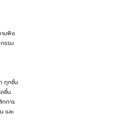
วามพึง
ิจกรรม
ทุกขั้น
ดขึ้น
หลักการ
อน และ