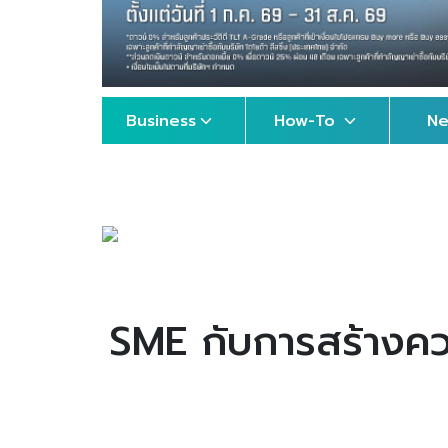
Business
How-To
N
SME กับการสร้างควา