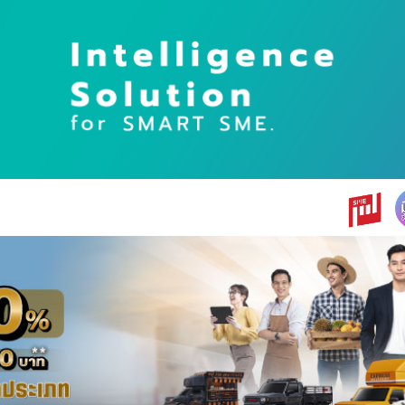
earch
r: