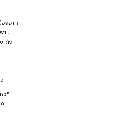
ื่องจาก
ยพาน
ย ดัง
ือ
วที่
อง