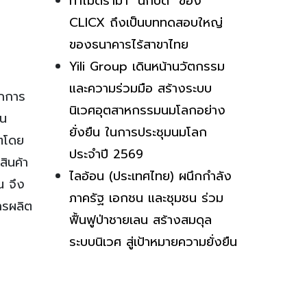
ทำไมดราม่า “นักบิด” ของ
CLICX ถึงเป็นบททดสอบใหญ่
ของธนาคารไร้สาขาไทย
Yili Group เดินหน้านวัตกรรม
และความร่วมมือ สร้างระบบ
ากการ
นิเวศอุตสาหกรรมนมโลกอย่าง
ใน
ยั่งยืน ในการประชุมนมโลก
ตโดย
ประจำปี 2569
สินค้า
ไลอ้อน (ประเทศไทย) ผนึกกำลัง
น จึง
ภาครัฐ เอกชน และชุมชน ร่วม
ารผลิต
ฟื้นฟูป่าชายเลน สร้างสมดุล
ระบบนิเวศ สู่เป้าหมายความยั่งยืน