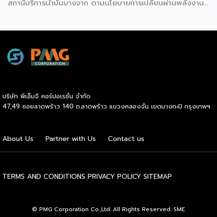
สถานีบริการน้ำมันบางจาก ตามนโยบายการเปลี่ยนผ่านพลังงาน
ที่จะนำไทยสู่การใช้พลังงานสะอาด เพื่อคุณภาพชีวิตและสิ่ง
แวดล้อมที่ยั่งยืน .ที่ผ่านมา บางจากฯ ได้ขยายสถานีชาร์จรถ EV
ภายในสถานีบริการน้ำมันบางจากอย่างต่อเนื่องเพื่ออำนวยความ
สะดวกให้ผู้ใช้รถ EV ที่เพิ่มขึ้น สำหรับความร่วมมือครั้งนี้ จะทำให้
สถานีบริการน้ำมันบางจากมีสถานีชาร์จรถ EV ทั้งในกรุงเทพฯ
และต่างจังหวัด ครอบคลุมทั่วประเทศ .โดยความร่วมมือครั้งนี้
เป็นการติดตั้งสถานีชาร์จรถยนต์พลังงานไฟฟ้า เพื่อรองรับการ
เติบโตของตลาดรถยนต์พลังงานไฟฟ้าภายในประเทศ โดยติดตั้ง
บริษัท พีเอ็มจี คอร์ปอเรชั่น จำกัด
สถานีชาร์จรถยนต์ไฟฟ้า “MG Super Charge” ในสถานีบริการ
47,49 ซอยลาดพร้าว 140 ถ.ลาดพร้าว แขวงคลองจั่น เขตบางกะปิ กรุงเทพฯ
น้ำมันบางจาก ครอบคลุมทั้งในเขตกรุงเทพฯ นนทบุรีและ
สมุทรปราการ ซึ่งในระยะเริ่มต้น มีเป้าหมายที่จะติดตั้งทั้งสิ้น 50
แห่งภายในปีนี้ และคาดการณ์ว่าจะเริ่มเปิดให้บริการได้ประมาณ
About Us
Partner with Us
Contact us
เดือนตุลาคมเป็นต้นไป .ด้านนายจาง ไห่โป กรรมการผู้จัดการ
บริษัท เอสเอไอซี มอเตอร์ – ซีพี จำกัด และ บริษัท […]
TERMS AND CONDITIONS
PRIVACY POLICY
SITEMAP
© PMG Corporation Co.,Ltd. All Rights Reserved. SME