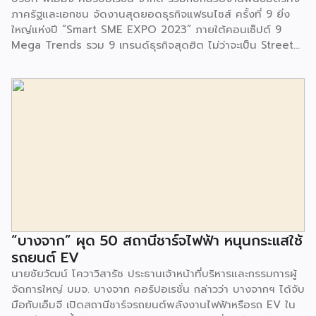
ชุมชนรอบๆ พื้นที่โครงการอย่างต่อเนื่อง อาทิ การลงพื้นที่
ภาครัฐและเอกชน จัดงานสุดยอดธุรกิจแฟรนไชส์ ครั้งที่ 9 ยิ่ง
ประชาสัมพันธ์ […]
ใหญ่แห่งปี “Smart SME EXPO 2023” ภายใต้คอนเซ็ปต์ 9
Mega Trends รวม 9 เทรนด์ธุรกิจสุดฮิต ไม่ว่าจะเป็น Street
Food Trends, Technology Trends, Customer Service
Trends, Coffee & Beverage Trends, Education Trends,
Health & Wellness Trends, E-Commerce Trends,
Beauty Trends และ Franchise Trends จัดเต็มธุรกิจแฟรน
ไชส์เด่นดังพาเหรดมาให้เลือกลงทุนหลายระดับร่วม 250 บูธ ใน
งบลงทุนเริ่มต้นหลักพัน หลักหมื่น ไปจนถึงหลักล้าน นอกจากนี้
ยังมีกิจกรรมเจรจาจับคู่ธุรกิจทั้งในและต่างประเทศ สินเชื่อ
ดอกเบี้ยต่ำสำหรับเอสเอ็มอีจากสถาบันการเงินชั้นนำมากมาย
พร้อมโซลูชั่นส์ดี […]
“บางจาก” ผุด 50 สถานีชาร์จไฟฟ้า หนุนกระแสใช้
รถยนต์ EV
นายชัยวัฒน์ โควาวิสารัช ประธานเจ้าหน้าที่บริหารและกรรมการผู้
จัดการใหญ่ บมจ. บางจาก คอร์ปอเรชั่น กล่าวว่า บางจากฯ ได้จับ
มือกับเอ็มจี เปิดสถานีชาร์จรถยนต์พลังงานไฟฟ้าหรือรถ EV ใน