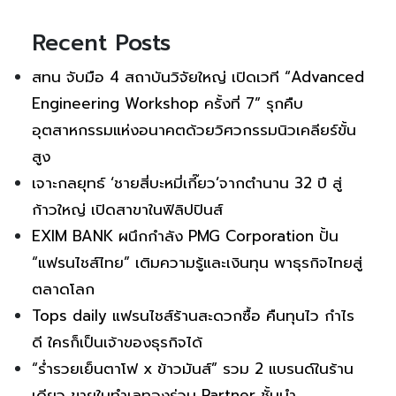
Recent Posts
สทน จับมือ 4 สถาบันวิจัยใหญ่ เปิดเวที “Advanced
Engineering Workshop ครั้งที่ 7” รุกคืบ
อุตสาหกรรมแห่งอนาคตด้วยวิศวกรรมนิวเคลียร์ขั้น
สูง
เจาะกลยุทธ์ ‘ชายสี่บะหมี่เกี๊ยว’จากตำนาน 32 ปี สู่
ก้าวใหญ่ เปิดสาขาในฟิลิปปินส์
EXIM BANK ผนึกกำลัง PMG Corporation ปั้น
“แฟรนไชส์ไทย” เติมความรู้และเงินทุน พาธุรกิจไทยสู่
ตลาดโลก
Tops daily แฟรนไชส์ร้านสะดวกซื้อ คืนทุนไว กำไร
ดี ใครก็เป็นเจ้าของธุรกิจได้
“ร่ำรวยเย็นตาโฟ x ข้าวมันส์” รวม 2 แบรนด์ในร้าน
เดียว ขายในทำเลทองร่วม Partner ชั้นนำ