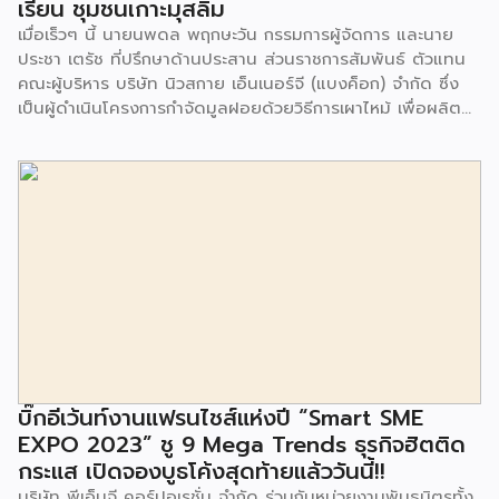
เรียน ชุมชนเกาะมุสลิม
เมื่อเร็วๆ นี้ นายนพดล พฤกษะวัน กรรมการผู้จัดการ และนาย
ประชา เตรัช ที่ปรึกษาด้านประสาน ส่วนราชการสัมพันธ์ ตัวแทน
คณะผู้บริหาร บริษัท นิวสกาย เอ็นเนอร์จี (แบงค็อก) จํากัด ซึ่ง
เป็นผู้ดำเนินโครงการกำจัดมูลฝอยด้วยวิธีการเผาไหม้ เพื่อผลิต
พลังงานไฟฟ้า ขนาดไม่น้อยกว่า 1,000 ตันต่อวัน ศูนย์กำจัด
มูลฝอยอ่อนนุช เป็นประธานในพิธีส่งมอบโครงการปรับปรุงสถาน
ที่เรียนรู้ ศูนย์พัฒนาเด็กเล็ก ก่อนวัยเรียน ชุมชนเกาะมุสลิม แขวง
ประเวศ เขตประเวศ กรุงเทพมหานคร ทั้งนี้โครงการปรับปรุงสถาน
ที่เรียนรู้ ศูนย์พัฒนาเด็กเล็กก่อนวัยเรียน ชุมชนเกาะมุสลิม ตั้งอยู่
ในซอยอ่อนนุช 86 ดำเนินการขึ้นเพื่อเพิ่มพื้นที่การเรียนรู้เพิ่มเติม
นอกห้องเรียน และใช้เป็นสถานที่จัดกิจกรรมของศูนย์เด็กเล็กฯ
ตลอดจนใช้เป็นพื้นที่จัดกิจกรรมต่างๆ ของชุมชน นอกจากนั้นยัง
มีการมอบตุ๊กตาและของเล่นเพื่อส่งเสริมพัฒนาการเรียนรู้และ
พัฒนาการกล้ามเนื้อมัดเล็กของเด็กด้วย โดยมีผู้แทนจาก
สำนักงานเขตประเวศ ผู้แทนจากศูนย์กำจัดมูลฝอยอ่อนนุช ตลอด
จนประชาชนในชุมชนและพื้นที่ใกล้เคียง รวมถึงคณะครู ผู้ปกครอง
บิ๊กอีเว้นท์งานแฟรนไชส์แห่งปี “Smart SME
และนักเรียนจากศูนย์พัฒนาเด็กเล็กก่อนวัยเรียน ชุมชนเกาะมุสลิม
EXPO 2023” ชู 9 Mega Trends ธุรกิจฮิตติด
ร่วมเป็นเกียรติในพิธีดังกล่าว โครงการกำจัดมูลฝอยด้วยวิธีการ
กระแส เปิดจองบูธโค้งสุดท้ายแล้ววันนี้!!
เผาไหม้ฯ ยังมีกิจกรรมเพื่อสังคมหรือ CSR อื่นๆ อีกมากมาย กับ
บริษัท พีเอ็มจี คอร์ปอเรชั่น จำกัด ร่วมกับหน่วยงานพันธมิตรทั้ง