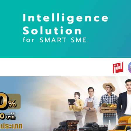
earch
r: