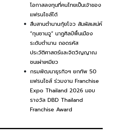
โอกาสลงทุนที่คนไทยเป็นเจ้าของ
แฟรนไชส์ได้
สืบสานตำนานกุ้ยโจว สัมผัสเสน่ห์
“กุนซานจู” นาฏศิลป์พื้นเมือง
ระดับตำนาน ถอดรหัส
ประวัติศาสตร์และจิตวิญญาณ
ชนเผ่าเหมียว
กรมพัฒนาธุรกิจฯ ยกทัพ 50
แฟรนไชส์ ร่วมงาน Franchise
Expo Thailand 2026 มอบ
รางวัล DBD Thailand
Franchise Award