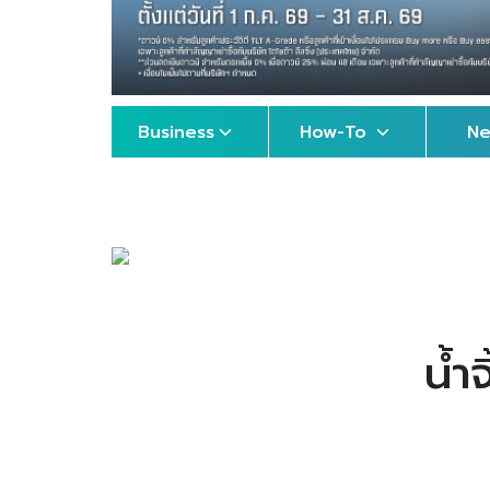
Business
How-To
N
น้ำ