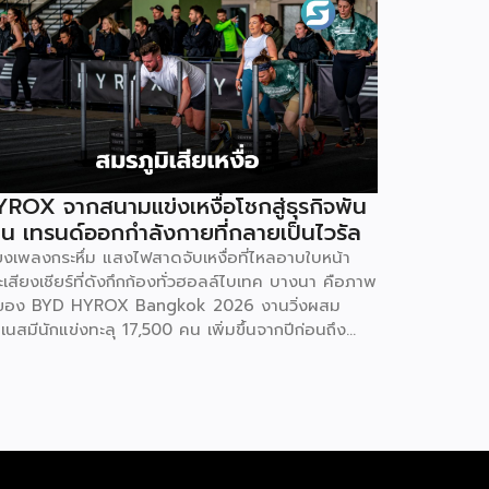
ROX จากสนามแข่งเหงื่อโชกสู่ธุรกิจพัน
าน เทรนด์ออกกำลังกายที่กลายเป็นไวรัล
ียงเพลงกระหึ่ม แสงไฟสาดจับเหงื่อที่ไหลอาบใบหน้า
เสียงเชียร์ที่ดังกึกก้องทั่วฮอลล์ไบเทค บางนา คือภาพ
ของ BYD HYROX Bangkok 2026 งานวิ่งผสม
เนสมีนักแข่งทะลุ 17,500 คน เพิ่มขึ้นจากปีก่อนถึง
% พร้อมผู้ชมอีกกว่า 21,250 คนที่ยอมจ่ายเงินซื้อ
รเข้าไปนั่งดูคนอื่น “ทรมานตัวเอง” ที่น่าสนใจกว่านั้น
 ซูเปอร์สตาร์อย่างณเดชน์ คูกิมิยะ, หมาก ปริญ, เจมส์
รายุ และแอน ทองประสม ต่างประกาศลงสนามจริง
่ใช่แค่มาเปิดงาน นี่ไม่ใช่แค่กระแสฟิตเนสธรรมดา แต่
อปรากฏการณ์ที่กำลังเปลี่ยนภูมิทัศน์ของอุตสาหกรรม