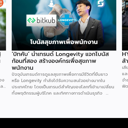
่
‘บิทคับ’ นำเทรนด์ Longevity แจกโบนัส
HY
น
ก้อนที่สอง สร้างองค์กรเพื่อสุขภาพ
ล้
พนักงาน
เส
และ
ปัจจุบันเทรนด์การดูแลสุขภาพเพื่อการมีชีวิตที่ยืนยาว
่อง
จำ
หรือ Longevity กำลังได้รับความสนใจอย่างมากใน
ละ
ฟิต
ประเทศไทย โดยเป็นเทรนด์สำคัญของโลกที่เข้ามาเปลี่ยน
ทุน
100
ทั้งพฤติกรรมผู้บริโภค และทิศทางการดำเนินธุรกิจ
อม
บัต
ล่าสุด คุณท๊อป-จิรายุส ทรัพย์ศรีโสภา ผู้ก่อตั้งและ
้
คือ
ประธานเจ้าหน้าที่บริหารกลุ่ม บริษัท บิทคับ แคปปิตอล
ยุ
จิ
กรุ๊ป โฮลดิ้งส์ จำกัด หนึ่งในผู้บุกเบิกวงการนี้และผู้ขยาย
่ม
ไม
ธุรกิจสู่คอมมูนิตี้สุขภาพ “StayGold” ได้ประกาศนโยบาย
คื
ใหม่ แจกโบนัสสุขภาพเป็นโบนัสก้อนที่สองเพิ่มเติมจาก