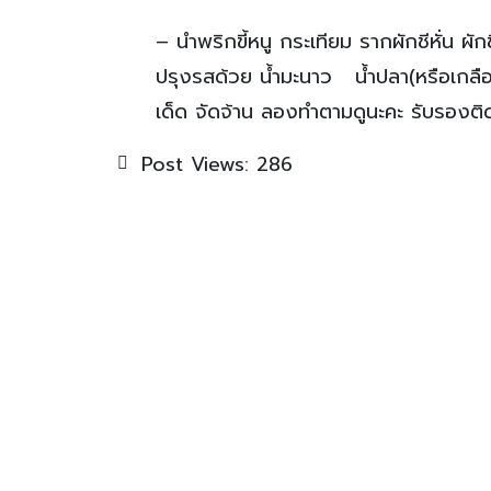
– นำพริกขี้หนู กระเทียม รากผักชีหั่น ผัก
ปรุงรสด้วย น้ำมะนาว น้ำปลา(หรือเกลือ) น้
เด็ด จัดจ้าน ลองทำตามดูนะคะ รับรองติ
Post Views:
286