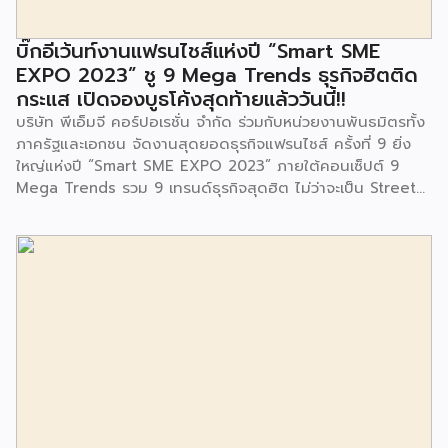
สำนักงานเขตประเวศ ผู้แทนจากศูนย์กำจัดมูลฝอยอ่อนนุช ตลอด
จนประชาชนในชุมชนและพื้นที่ใกล้เคียง รวมถึงคณะครู ผู้ปกครอง
บิ๊กอีเว้นท์งานแฟรนไชส์แห่งปี “Smart SME
และนักเรียนจากศูนย์พัฒนาเด็กเล็กก่อนวัยเรียน ชุมชนเกาะมุสลิม
EXPO 2023” ชู 9 Mega Trends ธุรกิจฮิตติด
ร่วมเป็นเกียรติในพิธีดังกล่าว โครงการกำจัดมูลฝอยด้วยวิธีการ
กระแส เปิดจองบูธโค้งสุดท้ายแล้ววันนี้!!
เผาไหม้ฯ ยังมีกิจกรรมเพื่อสังคมหรือ CSR อื่นๆ อีกมากมาย กับ
บริษัท พีเอ็มจี คอร์ปอเรชั่น จำกัด ร่วมกับหน่วยงานพันธมิตรทั้ง
ชุมชนรอบๆ พื้นที่โครงการอย่างต่อเนื่อง อาทิ การลงพื้นที่
ภาครัฐและเอกชน จัดงานสุดยอดธุรกิจแฟรนไชส์ ครั้งที่ 9 ยิ่ง
ประชาสัมพันธ์ […]
ใหญ่แห่งปี “Smart SME EXPO 2023” ภายใต้คอนเซ็ปต์ 9
Mega Trends รวม 9 เทรนด์ธุรกิจสุดฮิต ไม่ว่าจะเป็น Street
Food Trends, Technology Trends, Customer Service
Trends, Coffee & Beverage Trends, Education Trends,
Health & Wellness Trends, E-Commerce Trends,
Beauty Trends และ Franchise Trends จัดเต็มธุรกิจแฟรน
ไชส์เด่นดังพาเหรดมาให้เลือกลงทุนหลายระดับร่วม 250 บูธ ใน
งบลงทุนเริ่มต้นหลักพัน หลักหมื่น ไปจนถึงหลักล้าน นอกจากนี้
ยังมีกิจกรรมเจรจาจับคู่ธุรกิจทั้งในและต่างประเทศ สินเชื่อ
ดอกเบี้ยต่ำสำหรับเอสเอ็มอีจากสถาบันการเงินชั้นนำมากมาย
พร้อมโซลูชั่นส์ดี […]