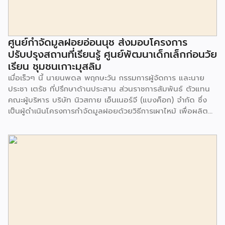
ศูนย์กำจัดมูลฝอยอ่อนนุช ส่งมอบโครงการ
ปรับปรุงสถานที่เรียนรู้ ศูนย์พัฒนาเด็กเล็กก่อนวัย
เรียน ชุมชนเกาะมุสลิม
เมื่อเร็วๆ นี้ นายนพดล พฤกษะวัน กรรมการผู้จัดการ และนาย
ประชา เตรัช ที่ปรึกษาด้านประสาน ส่วนราชการสัมพันธ์ ตัวแทน
คณะผู้บริหาร บริษัท นิวสกาย เอ็นเนอร์จี (แบงค็อก) จํากัด ซึ่ง
เป็นผู้ดำเนินโครงการกำจัดมูลฝอยด้วยวิธีการเผาไหม้ เพื่อผลิต
พลังงานไฟฟ้า ขนาดไม่น้อยกว่า 1,000 ตันต่อวัน ศูนย์กำจัด
มูลฝอยอ่อนนุช เป็นประธานในพิธีส่งมอบโครงการปรับปรุงสถาน
ที่เรียนรู้ ศูนย์พัฒนาเด็กเล็ก ก่อนวัยเรียน ชุมชนเกาะมุสลิม แขวง
ประเวศ เขตประเวศ กรุงเทพมหานคร ทั้งนี้โครงการปรับปรุงสถาน
ที่เรียนรู้ ศูนย์พัฒนาเด็กเล็กก่อนวัยเรียน ชุมชนเกาะมุสลิม ตั้งอยู่
ในซอยอ่อนนุช 86 ดำเนินการขึ้นเพื่อเพิ่มพื้นที่การเรียนรู้เพิ่มเติม
นอกห้องเรียน และใช้เป็นสถานที่จัดกิจกรรมของศูนย์เด็กเล็กฯ
ตลอดจนใช้เป็นพื้นที่จัดกิจกรรมต่างๆ ของชุมชน นอกจากนั้นยัง
มีการมอบตุ๊กตาและของเล่นเพื่อส่งเสริมพัฒนาการเรียนรู้และ
พัฒนาการกล้ามเนื้อมัดเล็กของเด็กด้วย โดยมีผู้แทนจาก