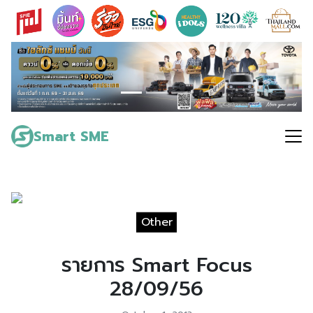
Skip
to
content
Search
for:
Smart SME
Other
รายการ Smart Focus
28/09/56