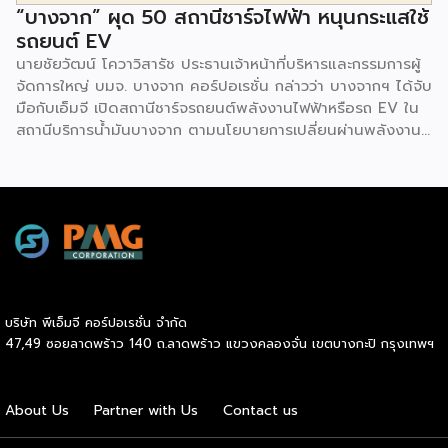
“บางจาก” ผุด 50 สถานีชาร์จไฟฟ้า หนุนกระแสใช้
รถยนต์ EV
นายชัยวัฒน์ โควาวิสารัช ประธานเจ้าหน้าที่บริหารและกรรมการผู้
จัดการใหญ่ บมจ. บางจาก คอร์ปอเรชั่น กล่าวว่า บางจากฯ ได้จับ
มือกับเอ็มจี เปิดสถานีชาร์จรถยนต์พลังงานไฟฟ้าหรือรถ EV ใน
สถานีบริการน้ำมันบางจาก ตามนโยบายการเปลี่ยนผ่านพลังงาน
ที่จะนำไทยสู่การใช้พลังงานสะอาด เพื่อคุณภาพชีวิตและสิ่ง
แวดล้อมที่ยั่งยืน .ที่ผ่านมา บางจากฯ ได้ขยายสถานีชาร์จรถ EV
ภายในสถานีบริการน้ำมันบางจากอย่างต่อเนื่องเพื่ออำนวยความ
สะดวกให้ผู้ใช้รถ EV ที่เพิ่มขึ้น สำหรับความร่วมมือครั้งนี้ จะทำให้
สถานีบริการน้ำมันบางจากมีสถานีชาร์จรถ EV ทั้งในกรุงเทพฯ
และต่างจังหวัด ครอบคลุมทั่วประเทศ .โดยความร่วมมือครั้งนี้
เป็นการติดตั้งสถานีชาร์จรถยนต์พลังงานไฟฟ้า เพื่อรองรับการ
เติบโตของตลาดรถยนต์พลังงานไฟฟ้าภายในประเทศ โดยติดตั้ง
บริษัท พีเอ็มจี คอร์ปอเรชั่น จำกัด
สถานีชาร์จรถยนต์ไฟฟ้า “MG Super Charge” ในสถานีบริการ
47,49 ซอยลาดพร้าว 140 ถ.ลาดพร้าว แขวงคลองจั่น เขตบางกะปิ กรุงเทพฯ
น้ำมันบางจาก ครอบคลุมทั้งในเขตกรุงเทพฯ นนทบุรีและ
สมุทรปราการ ซึ่งในระยะเริ่มต้น มีเป้าหมายที่จะติดตั้งทั้งสิ้น 50
แห่งภายในปีนี้ และคาดการณ์ว่าจะเริ่มเปิดให้บริการได้ประมาณ
About Us
Partner with Us
Contact us
เดือนตุลาคมเป็นต้นไป .ด้านนายจาง ไห่โป กรรมการผู้จัดการ
บริษัท เอสเอไอซี มอเตอร์ – ซีพี จำกัด และ บริษัท […]