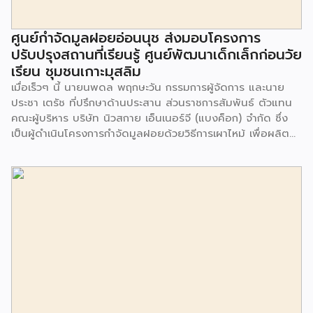
ศูนย์กำจัดมูลฝอยอ่อนนุช ส่งมอบโครงการ
ปรับปรุงสถานที่เรียนรู้ ศูนย์พัฒนาเด็กเล็กก่อนวัย
เรียน ชุมชนเกาะมุสลิม
เมื่อเร็วๆ นี้ นายนพดล พฤกษะวัน กรรมการผู้จัดการ และนาย
ประชา เตรัช ที่ปรึกษาด้านประสาน ส่วนราชการสัมพันธ์ ตัวแทน
คณะผู้บริหาร บริษัท นิวสกาย เอ็นเนอร์จี (แบงค็อก) จํากัด ซึ่ง
เป็นผู้ดำเนินโครงการกำจัดมูลฝอยด้วยวิธีการเผาไหม้ เพื่อผลิต
พลังงานไฟฟ้า ขนาดไม่น้อยกว่า 1,000 ตันต่อวัน ศูนย์กำจัด
มูลฝอยอ่อนนุช เป็นประธานในพิธีส่งมอบโครงการปรับปรุงสถาน
ที่เรียนรู้ ศูนย์พัฒนาเด็กเล็ก ก่อนวัยเรียน ชุมชนเกาะมุสลิม แขวง
ประเวศ เขตประเวศ กรุงเทพมหานคร ทั้งนี้โครงการปรับปรุงสถาน
ที่เรียนรู้ ศูนย์พัฒนาเด็กเล็กก่อนวัยเรียน ชุมชนเกาะมุสลิม ตั้งอยู่
ในซอยอ่อนนุช 86 ดำเนินการขึ้นเพื่อเพิ่มพื้นที่การเรียนรู้เพิ่มเติม
นอกห้องเรียน และใช้เป็นสถานที่จัดกิจกรรมของศูนย์เด็กเล็กฯ
ตลอดจนใช้เป็นพื้นที่จัดกิจกรรมต่างๆ ของชุมชน นอกจากนั้นยัง
มีการมอบตุ๊กตาและของเล่นเพื่อส่งเสริมพัฒนาการเรียนรู้และ
พัฒนาการกล้ามเนื้อมัดเล็กของเด็กด้วย โดยมีผู้แทนจาก
สำนักงานเขตประเวศ ผู้แทนจากศูนย์กำจัดมูลฝอยอ่อนนุช ตลอด