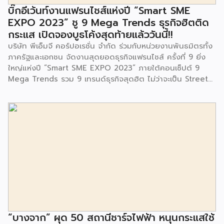
จนประชาชนในชุมชนและพื้นที่ใกล้เคียง รวมถึงคณะครู ผู้ปกครอง
บิ๊กอีเว้นท์งานแฟรนไชส์แห่งปี “Smart SME
และนักเรียนจากศูนย์พัฒนาเด็กเล็กก่อนวัยเรียน ชุมชนเกาะมุสลิม
EXPO 2023” ชู 9 Mega Trends ธุรกิจฮิตติด
ร่วมเป็นเกียรติในพิธีดังกล่าว โครงการกำจัดมูลฝอยด้วยวิธีการ
กระแส เปิดจองบูธโค้งสุดท้ายแล้ววันนี้!!
เผาไหม้ฯ ยังมีกิจกรรมเพื่อสังคมหรือ CSR อื่นๆ อีกมากมาย กับ
บริษัท พีเอ็มจี คอร์ปอเรชั่น จำกัด ร่วมกับหน่วยงานพันธมิตรทั้ง
ชุมชนรอบๆ พื้นที่โครงการอย่างต่อเนื่อง อาทิ การลงพื้นที่
ภาครัฐและเอกชน จัดงานสุดยอดธุรกิจแฟรนไชส์ ครั้งที่ 9 ยิ่ง
ประชาสัมพันธ์ […]
ใหญ่แห่งปี “Smart SME EXPO 2023” ภายใต้คอนเซ็ปต์ 9
Mega Trends รวม 9 เทรนด์ธุรกิจสุดฮิต ไม่ว่าจะเป็น Street
Food Trends, Technology Trends, Customer Service
Trends, Coffee & Beverage Trends, Education Trends,
Health & Wellness Trends, E-Commerce Trends,
Beauty Trends และ Franchise Trends จัดเต็มธุรกิจแฟรน
ไชส์เด่นดังพาเหรดมาให้เลือกลงทุนหลายระดับร่วม 250 บูธ ใน
งบลงทุนเริ่มต้นหลักพัน หลักหมื่น ไปจนถึงหลักล้าน นอกจากนี้
ยังมีกิจกรรมเจรจาจับคู่ธุรกิจทั้งในและต่างประเทศ สินเชื่อ
ดอกเบี้ยต่ำสำหรับเอสเอ็มอีจากสถาบันการเงินชั้นนำมากมาย
พร้อมโซลูชั่นส์ดี […]
“บางจาก” ผุด 50 สถานีชาร์จไฟฟ้า หนุนกระแสใช้