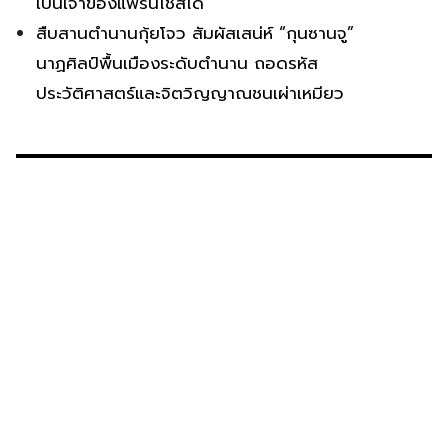
เป็นเจ้าของแฟรนไชส์ได้
สืบสานตำนานกุ้ยโจว สัมผัสเสน่ห์ “กุนซานจู”
นาฏศิลป์พื้นเมืองระดับตำนาน ถอดรหัส
ประวัติศาสตร์และจิตวิญญาณชนเผ่าเหมียว