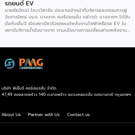
รถยนต์ EV
นายชัยวัฒน์ โควาวิสารัช ประธานเจ้าหน้าที่บริหารและกรรมการผู้
จัดการใหญ่ บมจ. บางจาก คอร์ปอเรชั่น กล่าวว่า บางจากฯ ได้จับ
มือกับเอ็มจี เปิดสถานีชาร์จรถยนต์พลังงานไฟฟ้าหรือรถ EV ใน
สถานีบริการน้ำมันบางจาก ตามนโยบายการเปลี่ยนผ่านพลังงาน
ที่จะนำไทยสู่การใช้พลังงานสะอาด เพื่อคุณภาพชีวิตและสิ่ง
แวดล้อมที่ยั่งยืน .ที่ผ่านมา บางจากฯ ได้ขยายสถานีชาร์จรถ EV
ภายในสถานีบริการน้ำมันบางจากอย่างต่อเนื่องเพื่ออำนวยความ
สะดวกให้ผู้ใช้รถ EV ที่เพิ่มขึ้น สำหรับความร่วมมือครั้งนี้ จะทำให้
สถานีบริการน้ำมันบางจากมีสถานีชาร์จรถ EV ทั้งในกรุงเทพฯ
และต่างจังหวัด ครอบคลุมทั่วประเทศ .โดยความร่วมมือครั้งนี้
เป็นการติดตั้งสถานีชาร์จรถยนต์พลังงานไฟฟ้า เพื่อรองรับการ
เติบโตของตลาดรถยนต์พลังงานไฟฟ้าภายในประเทศ โดยติดตั้ง
บริษัท พีเอ็มจี คอร์ปอเรชั่น จำกัด
สถานีชาร์จรถยนต์ไฟฟ้า “MG Super Charge” ในสถานีบริการ
47,49 ซอยลาดพร้าว 140 ถ.ลาดพร้าว แขวงคลองจั่น เขตบางกะปิ กรุงเทพฯ
น้ำมันบางจาก ครอบคลุมทั้งในเขตกรุงเทพฯ นนทบุรีและ
สมุทรปราการ ซึ่งในระยะเริ่มต้น มีเป้าหมายที่จะติดตั้งทั้งสิ้น 50
แห่งภายในปีนี้ และคาดการณ์ว่าจะเริ่มเปิดให้บริการได้ประมาณ
About Us
Partner with Us
Contact us
เดือนตุลาคมเป็นต้นไป .ด้านนายจาง ไห่โป กรรมการผู้จัดการ
บริษัท เอสเอไอซี มอเตอร์ – ซีพี จำกัด และ บริษัท […]