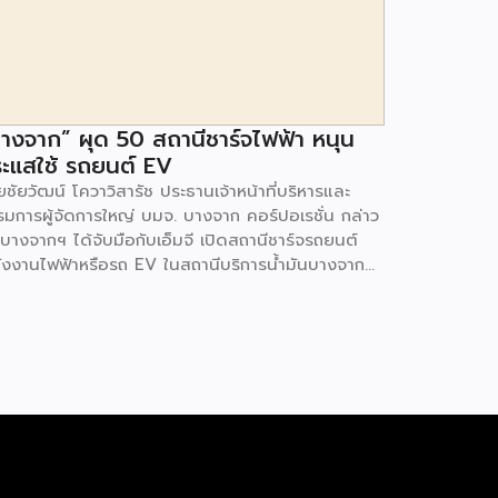
างจาก” ผุด 50 สถานีชาร์จไฟฟ้า หนุน
ะแสใช้ รถยนต์ EV
ชัยวัฒน์ โควาวิสารัช ประธานเจ้าหน้าที่บริหารและ
รมการผู้จัดการใหญ่ บมจ. บางจาก คอร์ปอเรชั่น กล่าว
 บางจากฯ ได้จับมือกับเอ็มจี เปิดสถานีชาร์จรถยนต์
ังงานไฟฟ้าหรือรถ EV ในสถานีบริการน้ำมันบางจาก
มนโยบายการเปลี่ยนผ่านพลังงาน ที่จะนำไทยสู่การใช้
งงานสะอาด เพื่อคุณภาพชีวิตและสิ่งแวดล้อมที่ยั่งยืน
ี่ผ่านมา บางจากฯ ได้ขยายสถานีชาร์จรถ EV ภายใน
านีบริการน้ำมันบางจากอย่างต่อเนื่องเพื่ออำนวยความ
วกให้ผู้ใช้รถ EV ที่เพิ่มขึ้น สำหรับความร่วมมือครั้งนี้
ำให้สถานีบริการน้ำมันบางจากมีสถานีชาร์จรถ EV ทั้ง
กรุงเทพฯ และต่างจังหวัด ครอบคลุมทั่วประเทศ .โดย
มร่วมมือครั้งนี้ เป็นการติดตั้งสถานีชาร์จรถยนต์
ังงานไฟฟ้า เพื่อรองรับการเติบโตของตลาดรถยนต์