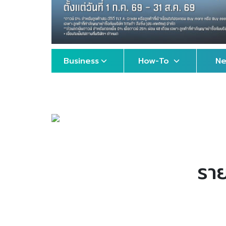
Business
How-To
N
รา