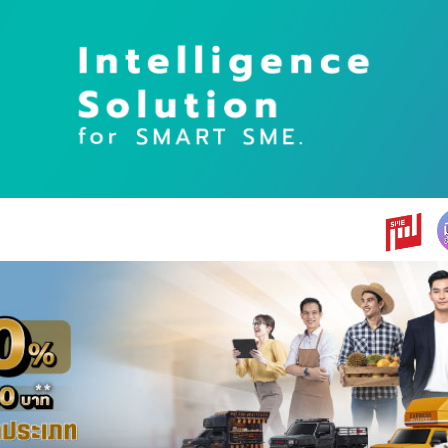
earch
r: