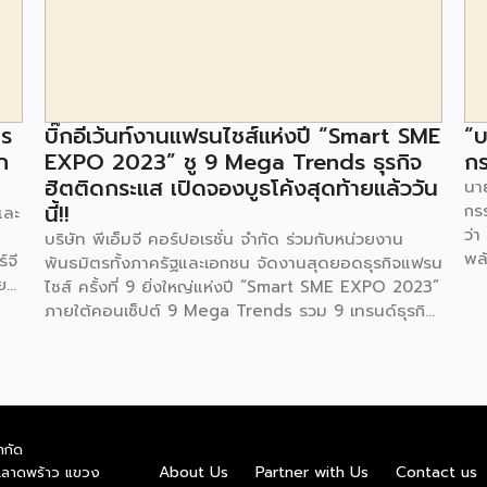
าร
บิ๊กอีเว้นท์งานแฟรนไชส์แห่งปี “Smart SME
“บ
ก
EXPO 2023” ชู 9 Mega Trends ธุรกิจ
กร
ฮิตติดกระแส เปิดจองบูธโค้งสุดท้ายแล้ววัน
นาย
นี้!!
กร
และ
ว่า
บริษัท พีเอ็มจี คอร์ปอเรชั่น จำกัด ร่วมกับหน่วยงาน
พล
์จี
พันธมิตรทั้งภาครัฐและเอกชน จัดงานสุดยอดธุรกิจแฟรน
ตา
ย
ไชส์ ครั้งที่ 9 ยิ่งใหญ่แห่งปี “Smart SME EXPO 2023”
พลั
้อย
ภายใต้คอนเซ็ปต์ 9 Mega Trends รวม 9 เทรนด์ธุรกิจ
.ท
สุดฮิต ไม่ว่าจะเป็น Street Food Trends,
สถ
Technology Trends, Customer Service Trends,
สะด
วง
Coffee & Beverage Trends, Education Trends,
จะท
Health & Wellness Trends, E-Commerce
ใน
น
Trends, Beauty Trends และ Franchise Trends จัด
ควา
ำกัด
้น
เต็มธุรกิจแฟรนไชส์เด่นดังพาเหรดมาให้เลือกลงทุนหลาย
About Us
Partner with Us
Contact us
.ลาดพร้าว แขวง
พล
็น
ระดับร่วม 250 บูธ ในงบลงทุนเริ่มต้นหลักพัน หลักหมื่น