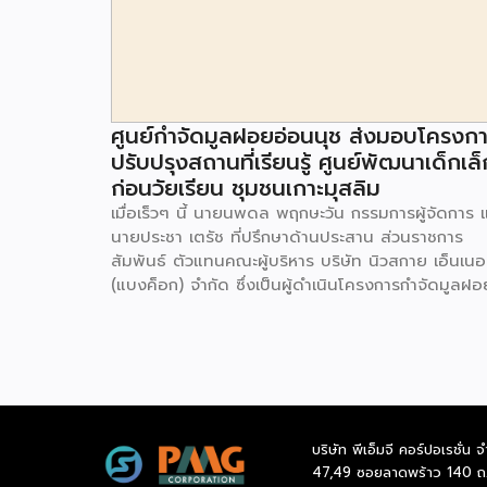
ศูนย์กำจัดมูลฝอยอ่อนนุช ส่งมอบโครงก
ปรับปรุงสถานที่เรียนรู้ ศูนย์พัฒนาเด็กเล็
ก่อนวัยเรียน ชุมชนเกาะมุสลิม
เมื่อเร็วๆ นี้ นายนพดล พฤกษะวัน กรรมการผู้จัดการ 
นายประชา เตรัช ที่ปรึกษาด้านประสาน ส่วนราชการ
สัมพันธ์ ตัวแทนคณะผู้บริหาร บริษัท นิวสกาย เอ็นเนอร
(แบงค็อก) จํากัด ซึ่งเป็นผู้ดำเนินโครงการกำจัดมูลฝอ
ด้วยวิธีการเผาไหม้ เพื่อผลิตพลังงานไฟฟ้า ขนาดไม่น
กว่า 1,000 ตันต่อวัน ศูนย์กำจัดมูลฝอยอ่อนนุช เป็น
ประธานในพิธีส่งมอบโครงการปรับปรุงสถานที่เรียนรู้
ศูนย์พัฒนาเด็กเล็ก ก่อนวัยเรียน ชุมชนเกาะมุสลิม แข
ประเวศ เขตประเวศ กรุงเทพมหานคร ทั้งนี้โครงการ
ปรับปรุงสถานที่เรียนรู้ ศูนย์พัฒนาเด็กเล็กก่อนวัยเรีย
บริษัท พีเอ็มจี คอร์ปอเรชั่น จ
ชุมชนเกาะมุสลิม ตั้งอยู่ในซอยอ่อนนุช 86 ดำเนินการขึ
47,49 ซอยลาดพร้าว 140 ถ
เพื่อเพิ่มพื้นที่การเรียนรู้เพิ่มเติมนอกห้องเรียน และใช้เป