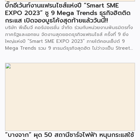
จนประชาชนในชุมชนและพื้นที่ใกล้เคียง รวมถึงคณะครู ผู้ปกครอง
บิ๊กอีเว้นท์งานแฟรนไชส์แห่งปี “Smart SME
และนักเรียนจากศูนย์พัฒนาเด็กเล็กก่อนวัยเรียน ชุมชนเกาะมุสลิม
EXPO 2023” ชู 9 Mega Trends ธุรกิจฮิตติด
ร่วมเป็นเกียรติในพิธีดังกล่าว โครงการกำจัดมูลฝอยด้วยวิธีการ
กระแส เปิดจองบูธโค้งสุดท้ายแล้ววันนี้!!
เผาไหม้ฯ ยังมีกิจกรรมเพื่อสังคมหรือ CSR อื่นๆ อีกมากมาย กับ
บริษัท พีเอ็มจี คอร์ปอเรชั่น จำกัด ร่วมกับหน่วยงานพันธมิตรทั้ง
ชุมชนรอบๆ พื้นที่โครงการอย่างต่อเนื่อง อาทิ การลงพื้นที่
ภาครัฐและเอกชน จัดงานสุดยอดธุรกิจแฟรนไชส์ ครั้งที่ 9 ยิ่ง
ประชาสัมพันธ์ […]
ใหญ่แห่งปี “Smart SME EXPO 2023” ภายใต้คอนเซ็ปต์ 9
Mega Trends รวม 9 เทรนด์ธุรกิจสุดฮิต ไม่ว่าจะเป็น Street
Food Trends, Technology Trends, Customer Service
Trends, Coffee & Beverage Trends, Education Trends,
Health & Wellness Trends, E-Commerce Trends,
Beauty Trends และ Franchise Trends จัดเต็มธุรกิจแฟรน
ไชส์เด่นดังพาเหรดมาให้เลือกลงทุนหลายระดับร่วม 250 บูธ ใน
งบลงทุนเริ่มต้นหลักพัน หลักหมื่น ไปจนถึงหลักล้าน นอกจากนี้
ยังมีกิจกรรมเจรจาจับคู่ธุรกิจทั้งในและต่างประเทศ สินเชื่อ
ดอกเบี้ยต่ำสำหรับเอสเอ็มอีจากสถาบันการเงินชั้นนำมากมาย
พร้อมโซลูชั่นส์ดี […]
“บางจาก” ผุด 50 สถานีชาร์จไฟฟ้า หนุนกระแสใช้