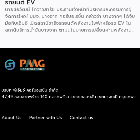
รถยนต์ EV
นายชัยวัฒน์ โควาวิสารัช ประธานเจ้าหน้าที่บริหารและกรรมการผู้
จัดการใหญ่ บมจ. บางจาก คอร์ปอเรชั่น กล่าวว่า บางจากฯ ได้จับ
มือกับเอ็มจี เปิดสถานีชาร์จรถยนต์พลังงานไฟฟ้าหรือรถ EV ใน
สถานีบริการน้ำมันบางจาก ตามนโยบายการเปลี่ยนผ่านพลังงาน
ที่จะนำไทยสู่การใช้พลังงานสะอาด เพื่อคุณภาพชีวิตและสิ่ง
แวดล้อมที่ยั่งยืน .ที่ผ่านมา บางจากฯ ได้ขยายสถานีชาร์จรถ EV
ภายในสถานีบริการน้ำมันบางจากอย่างต่อเนื่องเพื่ออำนวยความ
สะดวกให้ผู้ใช้รถ EV ที่เพิ่มขึ้น สำหรับความร่วมมือครั้งนี้ จะทำให้
สถานีบริการน้ำมันบางจากมีสถานีชาร์จรถ EV ทั้งในกรุงเทพฯ
และต่างจังหวัด ครอบคลุมทั่วประเทศ .โดยความร่วมมือครั้งนี้
เป็นการติดตั้งสถานีชาร์จรถยนต์พลังงานไฟฟ้า เพื่อรองรับการ
เติบโตของตลาดรถยนต์พลังงานไฟฟ้าภายในประเทศ โดยติดตั้ง
บริษัท พีเอ็มจี คอร์ปอเรชั่น จำกัด
สถานีชาร์จรถยนต์ไฟฟ้า “MG Super Charge” ในสถานีบริการ
47,49 ซอยลาดพร้าว 140 ถ.ลาดพร้าว แขวงคลองจั่น เขตบางกะปิ กรุงเทพฯ
น้ำมันบางจาก ครอบคลุมทั้งในเขตกรุงเทพฯ นนทบุรีและ
สมุทรปราการ ซึ่งในระยะเริ่มต้น มีเป้าหมายที่จะติดตั้งทั้งสิ้น 50
แห่งภายในปีนี้ และคาดการณ์ว่าจะเริ่มเปิดให้บริการได้ประมาณ
About Us
Partner with Us
Contact us
เดือนตุลาคมเป็นต้นไป .ด้านนายจาง ไห่โป กรรมการผู้จัดการ
บริษัท เอสเอไอซี มอเตอร์ – ซีพี จำกัด และ บริษัท […]