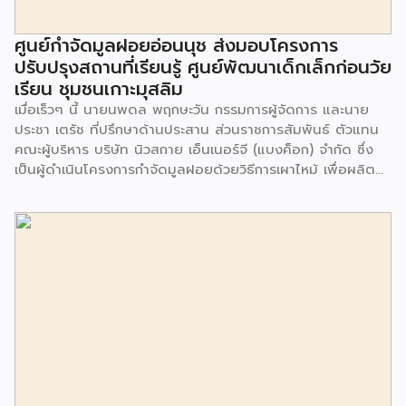
ศูนย์กำจัดมูลฝอยอ่อนนุช ส่งมอบโครงการ
ปรับปรุงสถานที่เรียนรู้ ศูนย์พัฒนาเด็กเล็กก่อนวัย
เรียน ชุมชนเกาะมุสลิม
เมื่อเร็วๆ นี้ นายนพดล พฤกษะวัน กรรมการผู้จัดการ และนาย
ประชา เตรัช ที่ปรึกษาด้านประสาน ส่วนราชการสัมพันธ์ ตัวแทน
คณะผู้บริหาร บริษัท นิวสกาย เอ็นเนอร์จี (แบงค็อก) จํากัด ซึ่ง
เป็นผู้ดำเนินโครงการกำจัดมูลฝอยด้วยวิธีการเผาไหม้ เพื่อผลิต
พลังงานไฟฟ้า ขนาดไม่น้อยกว่า 1,000 ตันต่อวัน ศูนย์กำจัด
มูลฝอยอ่อนนุช เป็นประธานในพิธีส่งมอบโครงการปรับปรุงสถาน
ที่เรียนรู้ ศูนย์พัฒนาเด็กเล็ก ก่อนวัยเรียน ชุมชนเกาะมุสลิม แขวง
ประเวศ เขตประเวศ กรุงเทพมหานคร ทั้งนี้โครงการปรับปรุงสถาน
ที่เรียนรู้ ศูนย์พัฒนาเด็กเล็กก่อนวัยเรียน ชุมชนเกาะมุสลิม ตั้งอยู่
ในซอยอ่อนนุช 86 ดำเนินการขึ้นเพื่อเพิ่มพื้นที่การเรียนรู้เพิ่มเติม
นอกห้องเรียน และใช้เป็นสถานที่จัดกิจกรรมของศูนย์เด็กเล็กฯ
ตลอดจนใช้เป็นพื้นที่จัดกิจกรรมต่างๆ ของชุมชน นอกจากนั้นยัง
มีการมอบตุ๊กตาและของเล่นเพื่อส่งเสริมพัฒนาการเรียนรู้และ
พัฒนาการกล้ามเนื้อมัดเล็กของเด็กด้วย โดยมีผู้แทนจาก
สำนักงานเขตประเวศ ผู้แทนจากศูนย์กำจัดมูลฝอยอ่อนนุช ตลอด