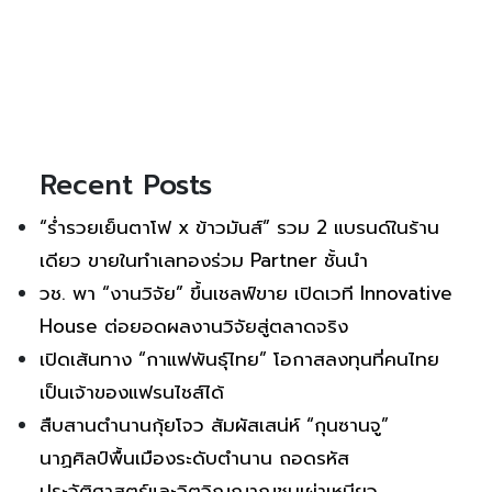
Recent Posts
“ร่ำรวยเย็นตาโฟ x ข้าวมันส์” รวม 2 แบรนด์ในร้าน
เดียว ขายในทำเลทองร่วม Partner ชั้นนำ
วช. พา “งานวิจัย” ขึ้นเชลฟ์ขาย เปิดเวที Innovative
House ต่อยอดผลงานวิจัยสู่ตลาดจริง
เปิดเส้นทาง “กาแฟพันธุ์ไทย” โอกาสลงทุนที่คนไทย
เป็นเจ้าของแฟรนไชส์ได้
สืบสานตำนานกุ้ยโจว สัมผัสเสน่ห์ “กุนซานจู”
นาฏศิลป์พื้นเมืองระดับตำนาน ถอดรหัส
ประวัติศาสตร์และจิตวิญญาณชนเผ่าเหมียว