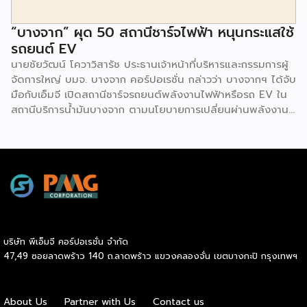
“บางจาก” ผุด 50 สถานีชาร์จไฟฟ้า หนุนกระแสใช้
รถยนต์ EV
นายชัยวัฒน์ โควาวิสารัช ประธานเจ้าหน้าที่บริหารและกรรมการผู้
จัดการใหญ่ บมจ. บางจาก คอร์ปอเรชั่น กล่าวว่า บางจากฯ ได้จับ
มือกับเอ็มจี เปิดสถานีชาร์จรถยนต์พลังงานไฟฟ้าหรือรถ EV ใน
สถานีบริการน้ำมันบางจาก ตามนโยบายการเปลี่ยนผ่านพลังงาน
ที่จะนำไทยสู่การใช้พลังงานสะอาด เพื่อคุณภาพชีวิตและสิ่ง
แวดล้อมที่ยั่งยืน .ที่ผ่านมา บางจากฯ ได้ขยายสถานีชาร์จรถ EV
ภายในสถานีบริการน้ำมันบางจากอย่างต่อเนื่องเพื่ออำนวยความ
สะดวกให้ผู้ใช้รถ EV ที่เพิ่มขึ้น สำหรับความร่วมมือครั้งนี้ จะทำให้
สถานีบริการน้ำมันบางจากมีสถานีชาร์จรถ EV ทั้งในกรุงเทพฯ
และต่างจังหวัด ครอบคลุมทั่วประเทศ .โดยความร่วมมือครั้งนี้
เป็นการติดตั้งสถานีชาร์จรถยนต์พลังงานไฟฟ้า เพื่อรองรับการ
เติบโตของตลาดรถยนต์พลังงานไฟฟ้าภายในประเทศ โดยติดตั้ง
บริษัท พีเอ็มจี คอร์ปอเรชั่น จำกัด
สถานีชาร์จรถยนต์ไฟฟ้า “MG Super Charge” ในสถานีบริการ
47,49 ซอยลาดพร้าว 140 ถ.ลาดพร้าว แขวงคลองจั่น เขตบางกะปิ กรุงเทพฯ
น้ำมันบางจาก ครอบคลุมทั้งในเขตกรุงเทพฯ นนทบุรีและ
สมุทรปราการ ซึ่งในระยะเริ่มต้น มีเป้าหมายที่จะติดตั้งทั้งสิ้น 50
แห่งภายในปีนี้ และคาดการณ์ว่าจะเริ่มเปิดให้บริการได้ประมาณ
About Us
Partner with Us
Contact us
เดือนตุลาคมเป็นต้นไป .ด้านนายจาง ไห่โป กรรมการผู้จัดการ