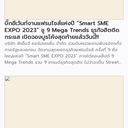
มีการมอบตุ๊กตาและของเล่นเพื่อส่งเสริมพัฒนาการเรียนรู้และ
พัฒนาการกล้ามเนื้อมัดเล็กของเด็กด้วย โดยมีผู้แทนจาก
สำนักงานเขตประเวศ ผู้แทนจากศูนย์กำจัดมูลฝอยอ่อนนุช ตลอด
จนประชาชนในชุมชนและพื้นที่ใกล้เคียง รวมถึงคณะครู ผู้ปกครอง
บิ๊กอีเว้นท์งานแฟรนไชส์แห่งปี “Smart SME
และนักเรียนจากศูนย์พัฒนาเด็กเล็กก่อนวัยเรียน ชุมชนเกาะมุสลิม
EXPO 2023” ชู 9 Mega Trends ธุรกิจฮิตติด
ร่วมเป็นเกียรติในพิธีดังกล่าว โครงการกำจัดมูลฝอยด้วยวิธีการ
กระแส เปิดจองบูธโค้งสุดท้ายแล้ววันนี้!!
เผาไหม้ฯ ยังมีกิจกรรมเพื่อสังคมหรือ CSR อื่นๆ อีกมากมาย กับ
บริษัท พีเอ็มจี คอร์ปอเรชั่น จำกัด ร่วมกับหน่วยงานพันธมิตรทั้ง
ชุมชนรอบๆ พื้นที่โครงการอย่างต่อเนื่อง อาทิ การลงพื้นที่
ภาครัฐและเอกชน จัดงานสุดยอดธุรกิจแฟรนไชส์ ครั้งที่ 9 ยิ่ง
ประชาสัมพันธ์ […]
ใหญ่แห่งปี “Smart SME EXPO 2023” ภายใต้คอนเซ็ปต์ 9
Mega Trends รวม 9 เทรนด์ธุรกิจสุดฮิต ไม่ว่าจะเป็น Street
Food Trends, Technology Trends, Customer Service
Trends, Coffee & Beverage Trends, Education Trends,
Health & Wellness Trends, E-Commerce Trends,
Beauty Trends และ Franchise Trends จัดเต็มธุรกิจแฟรน
ไชส์เด่นดังพาเหรดมาให้เลือกลงทุนหลายระดับร่วม 250 บูธ ใน
งบลงทุนเริ่มต้นหลักพัน หลักหมื่น ไปจนถึงหลักล้าน นอกจากนี้
ยังมีกิจกรรมเจรจาจับคู่ธุรกิจทั้งในและต่างประเทศ สินเชื่อ
ดอกเบี้ยต่ำสำหรับเอสเอ็มอีจากสถาบันการเงินชั้นนำมากมาย
พร้อมโซลูชั่นส์ดี […]