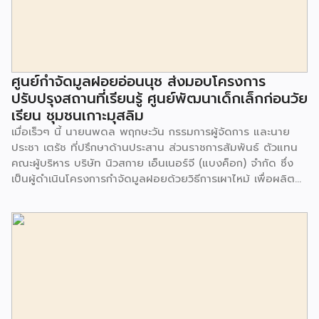
ศูนย์กำจัดมูลฝอยอ่อนนุช ส่งมอบโครงการ
ปรับปรุงสถานที่เรียนรู้ ศูนย์พัฒนาเด็กเล็กก่อนวัย
เรียน ชุมชนเกาะมุสลิม
เมื่อเร็วๆ นี้ นายนพดล พฤกษะวัน กรรมการผู้จัดการ และนาย
ประชา เตรัช ที่ปรึกษาด้านประสาน ส่วนราชการสัมพันธ์ ตัวแทน
คณะผู้บริหาร บริษัท นิวสกาย เอ็นเนอร์จี (แบงค็อก) จํากัด ซึ่ง
เป็นผู้ดำเนินโครงการกำจัดมูลฝอยด้วยวิธีการเผาไหม้ เพื่อผลิต
พลังงานไฟฟ้า ขนาดไม่น้อยกว่า 1,000 ตันต่อวัน ศูนย์กำจัด
มูลฝอยอ่อนนุช เป็นประธานในพิธีส่งมอบโครงการปรับปรุงสถาน
ที่เรียนรู้ ศูนย์พัฒนาเด็กเล็ก ก่อนวัยเรียน ชุมชนเกาะมุสลิม แขวง
ประเวศ เขตประเวศ กรุงเทพมหานคร ทั้งนี้โครงการปรับปรุงสถาน
ที่เรียนรู้ ศูนย์พัฒนาเด็กเล็กก่อนวัยเรียน ชุมชนเกาะมุสลิม ตั้งอยู่
ในซอยอ่อนนุช 86 ดำเนินการขึ้นเพื่อเพิ่มพื้นที่การเรียนรู้เพิ่มเติม
นอกห้องเรียน และใช้เป็นสถานที่จัดกิจกรรมของศูนย์เด็กเล็กฯ
ตลอดจนใช้เป็นพื้นที่จัดกิจกรรมต่างๆ ของชุมชน นอกจากนั้นยัง