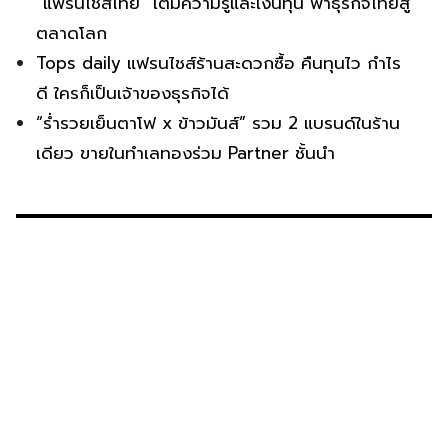
“แฟรนไชส์ไทย” เติมความรู้และเงินทุน พาธุรกิจไทยสู่
ตลาดโลก
Tops daily แฟรนไชส์ร้านสะดวกซื้อ คืนทุนไว กำไร
ดี ใครก็เป็นเจ้าของธุรกิจได้
“ร่ำรวยเย็นตาโฟ x ข้าวมันส์” รวม 2 แบรนด์ในร้าน
เดียว ขายในทำเลทองร่วม Partner ชั้นนำ