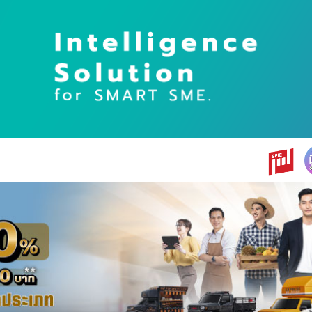
earch
r: