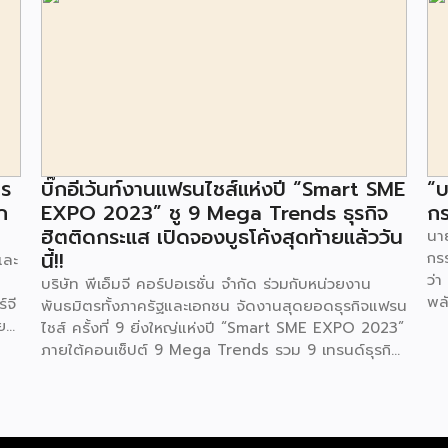
าร
บิ๊กอีเว้นท์งานแฟรนไชส์แห่งปี “Smart SME
“บ
ก
EXPO 2023” ชู 9 Mega Trends ธุรกิจ
กร
ฮิตติดกระแส เปิดจองบูธโค้งสุดท้ายแล้ววัน
นาย
นี้!!
กร
และ
ว่า
บริษัท พีเอ็มจี คอร์ปอเรชั่น จำกัด ร่วมกับหน่วยงาน
พล
์จี
พันธมิตรทั้งภาครัฐและเอกชน จัดงานสุดยอดธุรกิจแฟรน
ตา
ย
ไชส์ ครั้งที่ 9 ยิ่งใหญ่แห่งปี “Smart SME EXPO 2023”
พลั
้อย
ภายใต้คอนเซ็ปต์ 9 Mega Trends รวม 9 เทรนด์ธุรกิจ
.ท
สุดฮิต ไม่ว่าจะเป็น Street Food Trends,
สถ
Technology Trends, Customer Service Trends,
สะด
วง
Coffee & Beverage Trends, Education Trends,
จะท
Health & Wellness Trends, E-Commerce