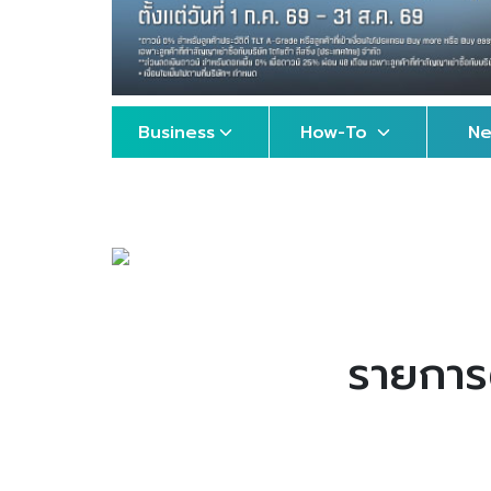
Business
How-To
N
รายการต