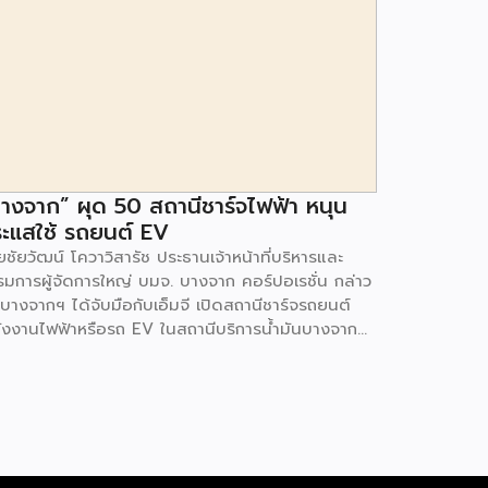
างจาก” ผุด 50 สถานีชาร์จไฟฟ้า หนุน
ะแสใช้ รถยนต์ EV
ชัยวัฒน์ โควาวิสารัช ประธานเจ้าหน้าที่บริหารและ
รมการผู้จัดการใหญ่ บมจ. บางจาก คอร์ปอเรชั่น กล่าว
 บางจากฯ ได้จับมือกับเอ็มจี เปิดสถานีชาร์จรถยนต์
ังงานไฟฟ้าหรือรถ EV ในสถานีบริการน้ำมันบางจาก
มนโยบายการเปลี่ยนผ่านพลังงาน ที่จะนำไทยสู่การใช้
งงานสะอาด เพื่อคุณภาพชีวิตและสิ่งแวดล้อมที่ยั่งยืน
ี่ผ่านมา บางจากฯ ได้ขยายสถานีชาร์จรถ EV ภายใน
านีบริการน้ำมันบางจากอย่างต่อเนื่องเพื่ออำนวยความ
วกให้ผู้ใช้รถ EV ที่เพิ่มขึ้น สำหรับความร่วมมือครั้งนี้
ำให้สถานีบริการน้ำมันบางจากมีสถานีชาร์จรถ EV ทั้ง