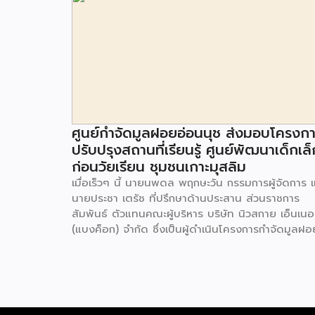
ศูนย์กำจัดมูลฝอยอ่อนนุช ส่งมอบโครงก
ปรับปรุงสถานที่เรียนรู้ ศูนย์พัฒนาเด็กเล็
ก่อนวัยเรียน ชุมชนเกาะมุสลิม
เมื่อเร็วๆ นี้ นายนพดล พฤกษะวัน กรรมการผู้จัดการ 
นายประชา เตรัช ที่ปรึกษาด้านประสาน ส่วนราชการ
สัมพันธ์ ตัวแทนคณะผู้บริหาร บริษัท นิวสกาย เอ็นเนอร
(แบงค็อก) จํากัด ซึ่งเป็นผู้ดำเนินโครงการกำจัดมูลฝอ
ด้วยวิธีการเผาไหม้ เพื่อผลิตพลังงานไฟฟ้า ขนาดไม่น
กว่า 1,000 ตันต่อวัน ศูนย์กำจัดมูลฝอยอ่อนนุช เป็น
ประธานในพิธีส่งมอบโครงการปรับปรุงสถานที่เรียนรู้
ศูนย์พัฒนาเด็กเล็ก ก่อนวัยเรียน ชุมชนเกาะมุสลิม แข
ประเวศ เขตประเวศ กรุงเทพมหานคร ทั้งนี้โครงการ