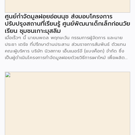
ศูนย์กำจัดมูลฝอยอ่อนนุช ส่งมอบโครงการ
ปรับปรุงสถานที่เรียนรู้ ศูนย์พัฒนาเด็กเล็กก่อนวัย
เรียน ชุมชนเกาะมุสลิม
เมื่อเร็วๆ นี้ นายนพดล พฤกษะวัน กรรมการผู้จัดการ และนาย
ประชา เตรัช ที่ปรึกษาด้านประสาน ส่วนราชการสัมพันธ์ ตัวแทน
คณะผู้บริหาร บริษัท นิวสกาย เอ็นเนอร์จี (แบงค็อก) จํากัด ซึ่ง
เป็นผู้ดำเนินโครงการกำจัดมูลฝอยด้วยวิธีการเผาไหม้ เพื่อผลิต
พลังงานไฟฟ้า ขนาดไม่น้อยกว่า 1,000 ตันต่อวัน ศูนย์กำจัด
มูลฝอยอ่อนนุช เป็นประธานในพิธีส่งมอบโครงการปรับปรุงสถาน
ที่เรียนรู้ ศูนย์พัฒนาเด็กเล็ก ก่อนวัยเรียน ชุมชนเกาะมุสลิม แขวง
ประเวศ เขตประเวศ กรุงเทพมหานคร ทั้งนี้โครงการปรับปรุงสถาน
ที่เรียนรู้ ศูนย์พัฒนาเด็กเล็กก่อนวัยเรียน ชุมชนเกาะมุสลิม ตั้งอยู่
ในซอยอ่อนนุช 86 ดำเนินการขึ้นเพื่อเพิ่มพื้นที่การเรียนรู้เพิ่มเติม
นอกห้องเรียน และใช้เป็นสถานที่จัดกิจกรรมของศูนย์เด็กเล็กฯ
ตลอดจนใช้เป็นพื้นที่จัดกิจกรรมต่างๆ ของชุมชน นอกจากนั้นยัง
มีการมอบตุ๊กตาและของเล่นเพื่อส่งเสริมพัฒนาการเรียนรู้และ
พัฒนาการกล้ามเนื้อมัดเล็กของเด็กด้วย โดยมีผู้แทนจาก
สำนักงานเขตประเวศ ผู้แทนจากศูนย์กำจัดมูลฝอยอ่อนนุช ตลอด