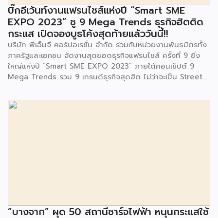
จนประชาชนในชุมชนและพื้นที่ใกล้เคียง รวมถึงคณะครู ผู้ปกครอง
บิ๊กอีเว้นท์งานแฟรนไชส์แห่งปี “Smart SME
และนักเรียนจากศูนย์พัฒนาเด็กเล็กก่อนวัยเรียน ชุมชนเกาะมุสลิม
EXPO 2023” ชู 9 Mega Trends ธุรกิจฮิตติด
ร่วมเป็นเกียรติในพิธีดังกล่าว โครงการกำจัดมูลฝอยด้วยวิธีการ
กระแส เปิดจองบูธโค้งสุดท้ายแล้ววันนี้!!
เผาไหม้ฯ ยังมีกิจกรรมเพื่อสังคมหรือ CSR อื่นๆ อีกมากมาย กับ
บริษัท พีเอ็มจี คอร์ปอเรชั่น จำกัด ร่วมกับหน่วยงานพันธมิตรทั้ง
ชุมชนรอบๆ พื้นที่โครงการอย่างต่อเนื่อง อาทิ การลงพื้นที่
ภาครัฐและเอกชน จัดงานสุดยอดธุรกิจแฟรนไชส์ ครั้งที่ 9 ยิ่ง
ประชาสัมพันธ์ […]
ใหญ่แห่งปี “Smart SME EXPO 2023” ภายใต้คอนเซ็ปต์ 9
Mega Trends รวม 9 เทรนด์ธุรกิจสุดฮิต ไม่ว่าจะเป็น Street
Food Trends, Technology Trends, Customer Service
Trends, Coffee & Beverage Trends, Education Trends,
Health & Wellness Trends, E-Commerce Trends,
Beauty Trends และ Franchise Trends จัดเต็มธุรกิจแฟรน
ไชส์เด่นดังพาเหรดมาให้เลือกลงทุนหลายระดับร่วม 250 บูธ ใน
งบลงทุนเริ่มต้นหลักพัน หลักหมื่น ไปจนถึงหลักล้าน นอกจากนี้
ยังมีกิจกรรมเจรจาจับคู่ธุรกิจทั้งในและต่างประเทศ สินเชื่อ
ดอกเบี้ยต่ำสำหรับเอสเอ็มอีจากสถาบันการเงินชั้นนำมากมาย
พร้อมโซลูชั่นส์ดี […]
“บางจาก” ผุด 50 สถานีชาร์จไฟฟ้า หนุนกระแสใช้