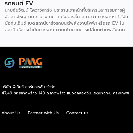
รถยนต์ EV
นายชัยวัฒน์ โควาวิสารัช ประธานเจ้าหน้าที่บริหารและกรรมการผู้
จัดการใหญ่ บมจ. บางจาก คอร์ปอเรชั่น กล่าวว่า บางจากฯ ได้จับ
มือกับเอ็มจี เปิดสถานีชาร์จรถยนต์พลังงานไฟฟ้าหรือรถ EV ใน
สถานีบริการน้ำมันบางจาก ตามนโยบายการเปลี่ยนผ่านพลังงาน
ที่จะนำไทยสู่การใช้พลังงานสะอาด เพื่อคุณภาพชีวิตและสิ่ง
แวดล้อมที่ยั่งยืน .ที่ผ่านมา บางจากฯ ได้ขยายสถานีชาร์จรถ EV
ภายในสถานีบริการน้ำมันบางจากอย่างต่อเนื่องเพื่ออำนวยความ
สะดวกให้ผู้ใช้รถ EV ที่เพิ่มขึ้น สำหรับความร่วมมือครั้งนี้ จะทำให้
สถานีบริการน้ำมันบางจากมีสถานีชาร์จรถ EV ทั้งในกรุงเทพฯ
และต่างจังหวัด ครอบคลุมทั่วประเทศ .โดยความร่วมมือครั้งนี้
เป็นการติดตั้งสถานีชาร์จรถยนต์พลังงานไฟฟ้า เพื่อรองรับการ
เติบโตของตลาดรถยนต์พลังงานไฟฟ้าภายในประเทศ โดยติดตั้ง
บริษัท พีเอ็มจี คอร์ปอเรชั่น จำกัด
สถานีชาร์จรถยนต์ไฟฟ้า “MG Super Charge” ในสถานีบริการ
47,49 ซอยลาดพร้าว 140 ถ.ลาดพร้าว แขวงคลองจั่น เขตบางกะปิ กรุงเทพฯ
น้ำมันบางจาก ครอบคลุมทั้งในเขตกรุงเทพฯ นนทบุรีและ
สมุทรปราการ ซึ่งในระยะเริ่มต้น มีเป้าหมายที่จะติดตั้งทั้งสิ้น 50
แห่งภายในปีนี้ และคาดการณ์ว่าจะเริ่มเปิดให้บริการได้ประมาณ
About Us
Partner with Us
Contact us
เดือนตุลาคมเป็นต้นไป .ด้านนายจาง ไห่โป กรรมการผู้จัดการ
บริษัท เอสเอไอซี มอเตอร์ – ซีพี จำกัด และ บริษัท […]