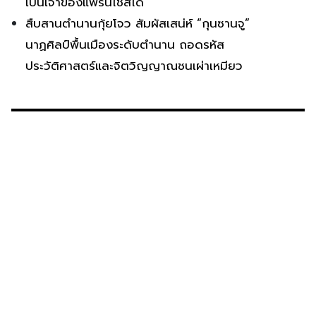
เป็นเจ้าของแฟรนไชส์ได้
สืบสานตำนานกุ้ยโจว สัมผัสเสน่ห์ “กุนซานจู”
นาฏศิลป์พื้นเมืองระดับตำนาน ถอดรหัส
ประวัติศาสตร์และจิตวิญญาณชนเผ่าเหมียว