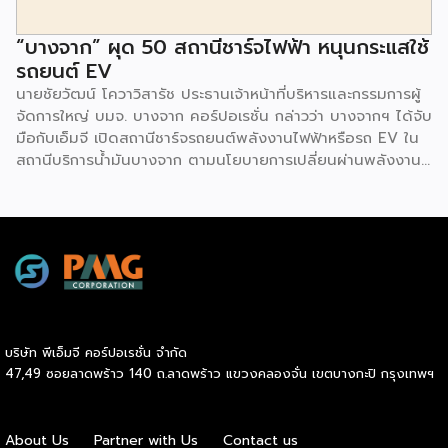
“บางจาก” ผุด 50 สถานีชาร์จไฟฟ้า หนุนกระแสใช้
รถยนต์ EV
นายชัยวัฒน์ โควาวิสารัช ประธานเจ้าหน้าที่บริหารและกรรมการผู้
จัดการใหญ่ บมจ. บางจาก คอร์ปอเรชั่น กล่าวว่า บางจากฯ ได้จับ
มือกับเอ็มจี เปิดสถานีชาร์จรถยนต์พลังงานไฟฟ้าหรือรถ EV ใน
สถานีบริการน้ำมันบางจาก ตามนโยบายการเปลี่ยนผ่านพลังงาน
ที่จะนำไทยสู่การใช้พลังงานสะอาด เพื่อคุณภาพชีวิตและสิ่ง
แวดล้อมที่ยั่งยืน .ที่ผ่านมา บางจากฯ ได้ขยายสถานีชาร์จรถ EV
ภายในสถานีบริการน้ำมันบางจากอย่างต่อเนื่องเพื่ออำนวยความ
สะดวกให้ผู้ใช้รถ EV ที่เพิ่มขึ้น สำหรับความร่วมมือครั้งนี้ จะทำให้
สถานีบริการน้ำมันบางจากมีสถานีชาร์จรถ EV ทั้งในกรุงเทพฯ
และต่างจังหวัด ครอบคลุมทั่วประเทศ .โดยความร่วมมือครั้งนี้
เป็นการติดตั้งสถานีชาร์จรถยนต์พลังงานไฟฟ้า เพื่อรองรับการ
เติบโตของตลาดรถยนต์พลังงานไฟฟ้าภายในประเทศ โดยติดตั้ง
บริษัท พีเอ็มจี คอร์ปอเรชั่น จำกัด
สถานีชาร์จรถยนต์ไฟฟ้า “MG Super Charge” ในสถานีบริการ
47,49 ซอยลาดพร้าว 140 ถ.ลาดพร้าว แขวงคลองจั่น เขตบางกะปิ กรุงเทพฯ
น้ำมันบางจาก ครอบคลุมทั้งในเขตกรุงเทพฯ นนทบุรีและ
สมุทรปราการ ซึ่งในระยะเริ่มต้น มีเป้าหมายที่จะติดตั้งทั้งสิ้น 50
แห่งภายในปีนี้ และคาดการณ์ว่าจะเริ่มเปิดให้บริการได้ประมาณ
About Us
Partner with Us
Contact us
เดือนตุลาคมเป็นต้นไป .ด้านนายจาง ไห่โป กรรมการผู้จัดการ