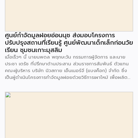
ศูนย์กำจัดมูลฝอยอ่อนนุช ส่งมอบโครงการ
ปรับปรุงสถานที่เรียนรู้ ศูนย์พัฒนาเด็กเล็กก่อนวัย
เรียน ชุมชนเกาะมุสลิม
เมื่อเร็วๆ นี้ นายนพดล พฤกษะวัน กรรมการผู้จัดการ และนาย
ประชา เตรัช ที่ปรึกษาด้านประสาน ส่วนราชการสัมพันธ์ ตัวแทน
คณะผู้บริหาร บริษัท นิวสกาย เอ็นเนอร์จี (แบงค็อก) จํากัด ซึ่ง
เป็นผู้ดำเนินโครงการกำจัดมูลฝอยด้วยวิธีการเผาไหม้ เพื่อผลิต
พลังงานไฟฟ้า ขนาดไม่น้อยกว่า 1,000 ตันต่อวัน ศูนย์กำจัด
มูลฝอยอ่อนนุช เป็นประธานในพิธีส่งมอบโครงการปรับปรุงสถาน
ที่เรียนรู้ ศูนย์พัฒนาเด็กเล็ก ก่อนวัยเรียน ชุมชนเกาะมุสลิม แขวง
ประเวศ เขตประเวศ กรุงเทพมหานคร ทั้งนี้โครงการปรับปรุงสถาน
ที่เรียนรู้ ศูนย์พัฒนาเด็กเล็กก่อนวัยเรียน ชุมชนเกาะมุสลิม ตั้งอยู่
ในซอยอ่อนนุช 86 ดำเนินการขึ้นเพื่อเพิ่มพื้นที่การเรียนรู้เพิ่มเติม
นอกห้องเรียน และใช้เป็นสถานที่จัดกิจกรรมของศูนย์เด็กเล็กฯ
ตลอดจนใช้เป็นพื้นที่จัดกิจกรรมต่างๆ ของชุมชน นอกจากนั้นยัง