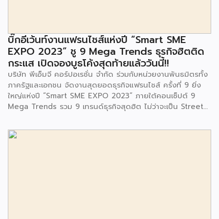
มีการมอบตุ๊กตาและของเล่นเพื่อส่งเสริมพัฒนาการเรียนรู้และ
พัฒนาการกล้ามเนื้อมัดเล็กของเด็กด้วย โดยมีผู้แทนจาก
สำนักงานเขตประเวศ ผู้แทนจากศูนย์กำจัดมูลฝอยอ่อนนุช ตลอด
จนประชาชนในชุมชนและพื้นที่ใกล้เคียง รวมถึงคณะครู ผู้ปกครอง
บิ๊กอีเว้นท์งานแฟรนไชส์แห่งปี “Smart SME
และนักเรียนจากศูนย์พัฒนาเด็กเล็กก่อนวัยเรียน ชุมชนเกาะมุสลิม
EXPO 2023” ชู 9 Mega Trends ธุรกิจฮิตติด
ร่วมเป็นเกียรติในพิธีดังกล่าว โครงการกำจัดมูลฝอยด้วยวิธีการ
กระแส เปิดจองบูธโค้งสุดท้ายแล้ววันนี้!!
เผาไหม้ฯ ยังมีกิจกรรมเพื่อสังคมหรือ CSR อื่นๆ อีกมากมาย กับ
บริษัท พีเอ็มจี คอร์ปอเรชั่น จำกัด ร่วมกับหน่วยงานพันธมิตรทั้ง
ชุมชนรอบๆ พื้นที่โครงการอย่างต่อเนื่อง อาทิ การลงพื้นที่
ภาครัฐและเอกชน จัดงานสุดยอดธุรกิจแฟรนไชส์ ครั้งที่ 9 ยิ่ง
ประชาสัมพันธ์ […]
ใหญ่แห่งปี “Smart SME EXPO 2023” ภายใต้คอนเซ็ปต์ 9
Mega Trends รวม 9 เทรนด์ธุรกิจสุดฮิต ไม่ว่าจะเป็น Street
Food Trends, Technology Trends, Customer Service
Trends, Coffee & Beverage Trends, Education Trends,
Health & Wellness Trends, E-Commerce Trends,
Beauty Trends และ Franchise Trends จัดเต็มธุรกิจแฟรน
ไชส์เด่นดังพาเหรดมาให้เลือกลงทุนหลายระดับร่วม 250 บูธ ใน
งบลงทุนเริ่มต้นหลักพัน หลักหมื่น ไปจนถึงหลักล้าน นอกจากนี้
ยังมีกิจกรรมเจรจาจับคู่ธุรกิจทั้งในและต่างประเทศ สินเชื่อ
ดอกเบี้ยต่ำสำหรับเอสเอ็มอีจากสถาบันการเงินชั้นนำมากมาย
พร้อมโซลูชั่นส์ดี […]