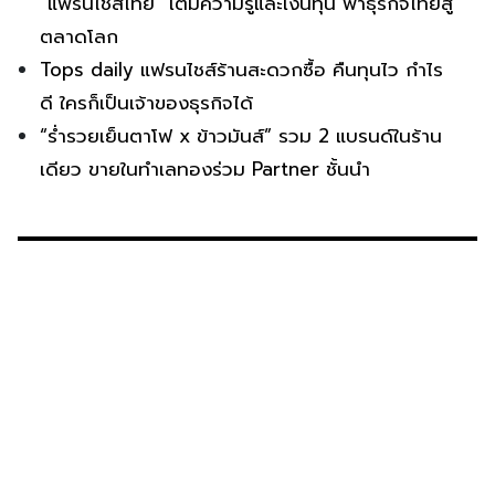
“แฟรนไชส์ไทย” เติมความรู้และเงินทุน พาธุรกิจไทยสู่
ตลาดโลก
Tops daily แฟรนไชส์ร้านสะดวกซื้อ คืนทุนไว กำไร
ดี ใครก็เป็นเจ้าของธุรกิจได้
“ร่ำรวยเย็นตาโฟ x ข้าวมันส์” รวม 2 แบรนด์ในร้าน
เดียว ขายในทำเลทองร่วม Partner ชั้นนำ