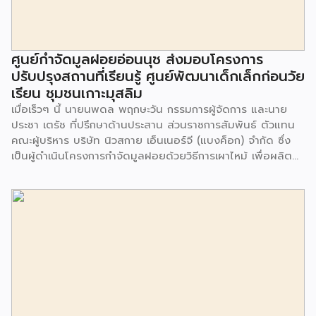
ศูนย์กำจัดมูลฝอยอ่อนนุช ส่งมอบโครงการ
ปรับปรุงสถานที่เรียนรู้ ศูนย์พัฒนาเด็กเล็กก่อนวัย
เรียน ชุมชนเกาะมุสลิม
เมื่อเร็วๆ นี้ นายนพดล พฤกษะวัน กรรมการผู้จัดการ และนาย
ประชา เตรัช ที่ปรึกษาด้านประสาน ส่วนราชการสัมพันธ์ ตัวแทน
คณะผู้บริหาร บริษัท นิวสกาย เอ็นเนอร์จี (แบงค็อก) จํากัด ซึ่ง
เป็นผู้ดำเนินโครงการกำจัดมูลฝอยด้วยวิธีการเผาไหม้ เพื่อผลิต
พลังงานไฟฟ้า ขนาดไม่น้อยกว่า 1,000 ตันต่อวัน ศูนย์กำจัด
มูลฝอยอ่อนนุช เป็นประธานในพิธีส่งมอบโครงการปรับปรุงสถาน
ที่เรียนรู้ ศูนย์พัฒนาเด็กเล็ก ก่อนวัยเรียน ชุมชนเกาะมุสลิม แขวง
ประเวศ เขตประเวศ กรุงเทพมหานคร ทั้งนี้โครงการปรับปรุงสถาน
ที่เรียนรู้ ศูนย์พัฒนาเด็กเล็กก่อนวัยเรียน ชุมชนเกาะมุสลิม ตั้งอยู่
ในซอยอ่อนนุช 86 ดำเนินการขึ้นเพื่อเพิ่มพื้นที่การเรียนรู้เพิ่มเติม
นอกห้องเรียน และใช้เป็นสถานที่จัดกิจกรรมของศูนย์เด็กเล็กฯ
ตลอดจนใช้เป็นพื้นที่จัดกิจกรรมต่างๆ ของชุมชน นอกจากนั้นยัง
มีการมอบตุ๊กตาและของเล่นเพื่อส่งเสริมพัฒนาการเรียนรู้และ
พัฒนาการกล้ามเนื้อมัดเล็กของเด็กด้วย โดยมีผู้แทนจาก