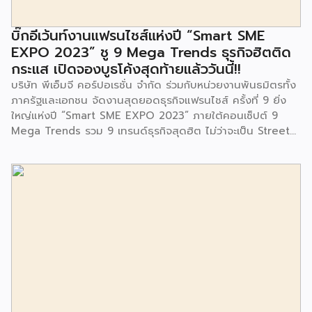
สำนักงานเขตประเวศ ผู้แทนจากศูนย์กำจัดมูลฝอยอ่อนนุช ตลอด
จนประชาชนในชุมชนและพื้นที่ใกล้เคียง รวมถึงคณะครู ผู้ปกครอง
บิ๊กอีเว้นท์งานแฟรนไชส์แห่งปี “Smart SME
และนักเรียนจากศูนย์พัฒนาเด็กเล็กก่อนวัยเรียน ชุมชนเกาะมุสลิม
EXPO 2023” ชู 9 Mega Trends ธุรกิจฮิตติด
ร่วมเป็นเกียรติในพิธีดังกล่าว โครงการกำจัดมูลฝอยด้วยวิธีการ
กระแส เปิดจองบูธโค้งสุดท้ายแล้ววันนี้!!
เผาไหม้ฯ ยังมีกิจกรรมเพื่อสังคมหรือ CSR อื่นๆ อีกมากมาย กับ
บริษัท พีเอ็มจี คอร์ปอเรชั่น จำกัด ร่วมกับหน่วยงานพันธมิตรทั้ง
ชุมชนรอบๆ พื้นที่โครงการอย่างต่อเนื่อง อาทิ การลงพื้นที่
ภาครัฐและเอกชน จัดงานสุดยอดธุรกิจแฟรนไชส์ ครั้งที่ 9 ยิ่ง
ประชาสัมพันธ์ […]
ใหญ่แห่งปี “Smart SME EXPO 2023” ภายใต้คอนเซ็ปต์ 9
Mega Trends รวม 9 เทรนด์ธุรกิจสุดฮิต ไม่ว่าจะเป็น Street
Food Trends, Technology Trends, Customer Service
Trends, Coffee & Beverage Trends, Education Trends,
Health & Wellness Trends, E-Commerce Trends,
Beauty Trends และ Franchise Trends จัดเต็มธุรกิจแฟรน
ไชส์เด่นดังพาเหรดมาให้เลือกลงทุนหลายระดับร่วม 250 บูธ ใน
งบลงทุนเริ่มต้นหลักพัน หลักหมื่น ไปจนถึงหลักล้าน นอกจากนี้
ยังมีกิจกรรมเจรจาจับคู่ธุรกิจทั้งในและต่างประเทศ สินเชื่อ
ดอกเบี้ยต่ำสำหรับเอสเอ็มอีจากสถาบันการเงินชั้นนำมากมาย
พร้อมโซลูชั่นส์ดี […]