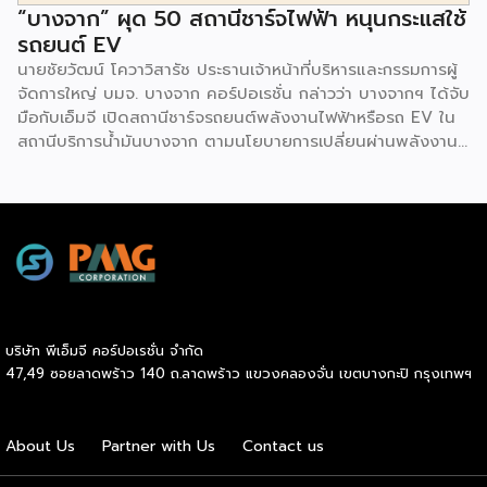
“บางจาก” ผุด 50 สถานีชาร์จไฟฟ้า หนุนกระแสใช้
รถยนต์ EV
นายชัยวัฒน์ โควาวิสารัช ประธานเจ้าหน้าที่บริหารและกรรมการผู้
จัดการใหญ่ บมจ. บางจาก คอร์ปอเรชั่น กล่าวว่า บางจากฯ ได้จับ
มือกับเอ็มจี เปิดสถานีชาร์จรถยนต์พลังงานไฟฟ้าหรือรถ EV ใน
สถานีบริการน้ำมันบางจาก ตามนโยบายการเปลี่ยนผ่านพลังงาน
ที่จะนำไทยสู่การใช้พลังงานสะอาด เพื่อคุณภาพชีวิตและสิ่ง
แวดล้อมที่ยั่งยืน .ที่ผ่านมา บางจากฯ ได้ขยายสถานีชาร์จรถ EV
ภายในสถานีบริการน้ำมันบางจากอย่างต่อเนื่องเพื่ออำนวยความ
สะดวกให้ผู้ใช้รถ EV ที่เพิ่มขึ้น สำหรับความร่วมมือครั้งนี้ จะทำให้
สถานีบริการน้ำมันบางจากมีสถานีชาร์จรถ EV ทั้งในกรุงเทพฯ
และต่างจังหวัด ครอบคลุมทั่วประเทศ .โดยความร่วมมือครั้งนี้
เป็นการติดตั้งสถานีชาร์จรถยนต์พลังงานไฟฟ้า เพื่อรองรับการ
เติบโตของตลาดรถยนต์พลังงานไฟฟ้าภายในประเทศ โดยติดตั้ง
บริษัท พีเอ็มจี คอร์ปอเรชั่น จำกัด
สถานีชาร์จรถยนต์ไฟฟ้า “MG Super Charge” ในสถานีบริการ
47,49 ซอยลาดพร้าว 140 ถ.ลาดพร้าว แขวงคลองจั่น เขตบางกะปิ กรุงเทพฯ
น้ำมันบางจาก ครอบคลุมทั้งในเขตกรุงเทพฯ นนทบุรีและ
สมุทรปราการ ซึ่งในระยะเริ่มต้น มีเป้าหมายที่จะติดตั้งทั้งสิ้น 50
แห่งภายในปีนี้ และคาดการณ์ว่าจะเริ่มเปิดให้บริการได้ประมาณ
About Us
Partner with Us
Contact us
เดือนตุลาคมเป็นต้นไป .ด้านนายจาง ไห่โป กรรมการผู้จัดการ
บริษัท เอสเอไอซี มอเตอร์ – ซีพี จำกัด และ บริษัท […]