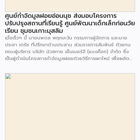
ศูนย์กำจัดมูลฝอยอ่อนนุช ส่งมอบโครงการ
ปรับปรุงสถานที่เรียนรู้ ศูนย์พัฒนาเด็กเล็กก่อนวัย
เรียน ชุมชนเกาะมุสลิม
เมื่อเร็วๆ นี้ นายนพดล พฤกษะวัน กรรมการผู้จัดการ และนาย
ประชา เตรัช ที่ปรึกษาด้านประสาน ส่วนราชการสัมพันธ์ ตัวแทน
คณะผู้บริหาร บริษัท นิวสกาย เอ็นเนอร์จี (แบงค็อก) จํากัด ซึ่ง
เป็นผู้ดำเนินโครงการกำจัดมูลฝอยด้วยวิธีการเผาไหม้ เพื่อผลิต
พลังงานไฟฟ้า ขนาดไม่น้อยกว่า 1,000 ตันต่อวัน ศูนย์กำจัด
มูลฝอยอ่อนนุช เป็นประธานในพิธีส่งมอบโครงการปรับปรุงสถาน
ที่เรียนรู้ ศูนย์พัฒนาเด็กเล็ก ก่อนวัยเรียน ชุมชนเกาะมุสลิม แขวง
ประเวศ เขตประเวศ กรุงเทพมหานคร ทั้งนี้โครงการปรับปรุงสถาน
ที่เรียนรู้ ศูนย์พัฒนาเด็กเล็กก่อนวัยเรียน ชุมชนเกาะมุสลิม ตั้งอยู่
ในซอยอ่อนนุช 86 ดำเนินการขึ้นเพื่อเพิ่มพื้นที่การเรียนรู้เพิ่มเติม
นอกห้องเรียน และใช้เป็นสถานที่จัดกิจกรรมของศูนย์เด็กเล็กฯ
ตลอดจนใช้เป็นพื้นที่จัดกิจกรรมต่างๆ ของชุมชน นอกจากนั้นยัง
มีการมอบตุ๊กตาและของเล่นเพื่อส่งเสริมพัฒนาการเรียนรู้และ
พัฒนาการกล้ามเนื้อมัดเล็กของเด็กด้วย โดยมีผู้แทนจาก
สำนักงานเขตประเวศ ผู้แทนจากศูนย์กำจัดมูลฝอยอ่อนนุช ตลอด