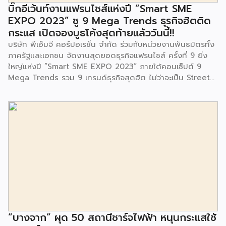
จนประชาชนในชุมชนและพื้นที่ใกล้เคียง รวมถึงคณะครู ผู้ปกครอง
บิ๊กอีเว้นท์งานแฟรนไชส์แห่งปี “Smart SME
และนักเรียนจากศูนย์พัฒนาเด็กเล็กก่อนวัยเรียน ชุมชนเกาะมุสลิม
EXPO 2023” ชู 9 Mega Trends ธุรกิจฮิตติด
ร่วมเป็นเกียรติในพิธีดังกล่าว โครงการกำจัดมูลฝอยด้วยวิธีการ
กระแส เปิดจองบูธโค้งสุดท้ายแล้ววันนี้!!
เผาไหม้ฯ ยังมีกิจกรรมเพื่อสังคมหรือ CSR อื่นๆ อีกมากมาย กับ
บริษัท พีเอ็มจี คอร์ปอเรชั่น จำกัด ร่วมกับหน่วยงานพันธมิตรทั้ง
ชุมชนรอบๆ พื้นที่โครงการอย่างต่อเนื่อง อาทิ การลงพื้นที่
ภาครัฐและเอกชน จัดงานสุดยอดธุรกิจแฟรนไชส์ ครั้งที่ 9 ยิ่ง
ประชาสัมพันธ์ […]
ใหญ่แห่งปี “Smart SME EXPO 2023” ภายใต้คอนเซ็ปต์ 9
Mega Trends รวม 9 เทรนด์ธุรกิจสุดฮิต ไม่ว่าจะเป็น Street
Food Trends, Technology Trends, Customer Service
Trends, Coffee & Beverage Trends, Education Trends,
Health & Wellness Trends, E-Commerce Trends,
Beauty Trends และ Franchise Trends จัดเต็มธุรกิจแฟรน
ไชส์เด่นดังพาเหรดมาให้เลือกลงทุนหลายระดับร่วม 250 บูธ ใน
งบลงทุนเริ่มต้นหลักพัน หลักหมื่น ไปจนถึงหลักล้าน นอกจากนี้
ยังมีกิจกรรมเจรจาจับคู่ธุรกิจทั้งในและต่างประเทศ สินเชื่อ
ดอกเบี้ยต่ำสำหรับเอสเอ็มอีจากสถาบันการเงินชั้นนำมากมาย
พร้อมโซลูชั่นส์ดี […]
“บางจาก” ผุด 50 สถานีชาร์จไฟฟ้า หนุนกระแสใช้