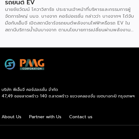
รถยนต์ EV
นายชัยวัฒน์ โควาวิสารัช ประธานเจ้าหน้าที่บริหารและกรรมการผู้
จัดการใหญ่ บมจ. บางจาก คอร์ปอเรชั่น กล่าวว่า บางจากฯ ได้จับ
มือกับเอ็มจี เปิดสถานีชาร์จรถยนต์พลังงานไฟฟ้าหรือรถ EV ใน
สถานีบริการน้ำมันบางจาก ตามนโยบายการเปลี่ยนผ่านพลังงาน
ที่จะนำไทยสู่การใช้พลังงานสะอาด เพื่อคุณภาพชีวิตและสิ่ง
แวดล้อมที่ยั่งยืน .ที่ผ่านมา บางจากฯ ได้ขยายสถานีชาร์จรถ EV
ภายในสถานีบริการน้ำมันบางจากอย่างต่อเนื่องเพื่ออำนวยความ
สะดวกให้ผู้ใช้รถ EV ที่เพิ่มขึ้น สำหรับความร่วมมือครั้งนี้ จะทำให้
สถานีบริการน้ำมันบางจากมีสถานีชาร์จรถ EV ทั้งในกรุงเทพฯ
และต่างจังหวัด ครอบคลุมทั่วประเทศ .โดยความร่วมมือครั้งนี้
เป็นการติดตั้งสถานีชาร์จรถยนต์พลังงานไฟฟ้า เพื่อรองรับการ
เติบโตของตลาดรถยนต์พลังงานไฟฟ้าภายในประเทศ โดยติดตั้ง
บริษัท พีเอ็มจี คอร์ปอเรชั่น จำกัด
สถานีชาร์จรถยนต์ไฟฟ้า “MG Super Charge” ในสถานีบริการ
47,49 ซอยลาดพร้าว 140 ถ.ลาดพร้าว แขวงคลองจั่น เขตบางกะปิ กรุงเทพฯ
น้ำมันบางจาก ครอบคลุมทั้งในเขตกรุงเทพฯ นนทบุรีและ
สมุทรปราการ ซึ่งในระยะเริ่มต้น มีเป้าหมายที่จะติดตั้งทั้งสิ้น 50
แห่งภายในปีนี้ และคาดการณ์ว่าจะเริ่มเปิดให้บริการได้ประมาณ
About Us
Partner with Us
Contact us
เดือนตุลาคมเป็นต้นไป .ด้านนายจาง ไห่โป กรรมการผู้จัดการ
บริษัท เอสเอไอซี มอเตอร์ – ซีพี จำกัด และ บริษัท […]