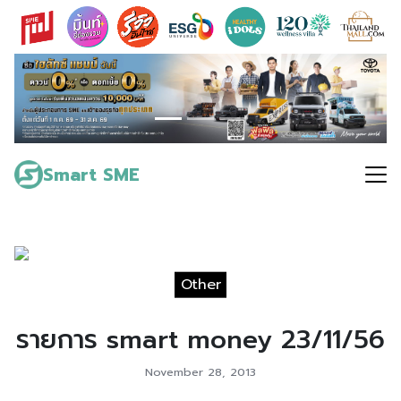
Skip
to
content
Search
for:
Smart SME
Other
รายการ smart money 23/11/56
November 28, 2013