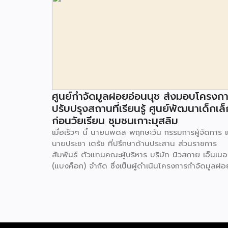
ศูนย์กำจัดมูลฝอยอ่อนนุช ส่งมอบโครงก
ปรับปรุงสถานที่เรียนรู้ ศูนย์พัฒนาเด็กเล็
ก่อนวัยเรียน ชุมชนเกาะมุสลิม
เมื่อเร็วๆ นี้ นายนพดล พฤกษะวัน กรรมการผู้จัดการ 
นายประชา เตรัช ที่ปรึกษาด้านประสาน ส่วนราชการ
สัมพันธ์ ตัวแทนคณะผู้บริหาร บริษัท นิวสกาย เอ็นเนอร
(แบงค็อก) จํากัด ซึ่งเป็นผู้ดำเนินโครงการกำจัดมูลฝอ
ด้วยวิธีการเผาไหม้ เพื่อผลิตพลังงานไฟฟ้า ขนาดไม่น
กว่า 1,000 ตันต่อวัน ศูนย์กำจัดมูลฝอยอ่อนนุช เป็น
ประธานในพิธีส่งมอบโครงการปรับปรุงสถานที่เรียนรู้
ศูนย์พัฒนาเด็กเล็ก ก่อนวัยเรียน ชุมชนเกาะมุสลิม แข
ประเวศ เขตประเวศ กรุงเทพมหานคร ทั้งนี้โครงการ