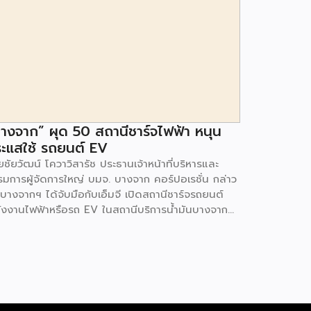
างจาก” ผุด 50 สถานีชาร์จไฟฟ้า หนุน
ะแสใช้ รถยนต์ EV
ชัยวัฒน์ โควาวิสารัช ประธานเจ้าหน้าที่บริหารและ
รมการผู้จัดการใหญ่ บมจ. บางจาก คอร์ปอเรชั่น กล่าว
 บางจากฯ ได้จับมือกับเอ็มจี เปิดสถานีชาร์จรถยนต์
ังงานไฟฟ้าหรือรถ EV ในสถานีบริการน้ำมันบางจาก
มนโยบายการเปลี่ยนผ่านพลังงาน ที่จะนำไทยสู่การใช้
งงานสะอาด เพื่อคุณภาพชีวิตและสิ่งแวดล้อมที่ยั่งยืน
ี่ผ่านมา บางจากฯ ได้ขยายสถานีชาร์จรถ EV ภายใน
านีบริการน้ำมันบางจากอย่างต่อเนื่องเพื่ออำนวยความ
วกให้ผู้ใช้รถ EV ที่เพิ่มขึ้น สำหรับความร่วมมือครั้งนี้
ำให้สถานีบริการน้ำมันบางจากมีสถานีชาร์จรถ EV ทั้ง