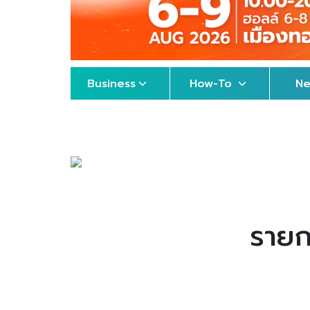
Business
How-To
N
รายก