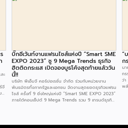
าร
บิ๊กอีเว้นท์งานแฟรนไชส์แห่งปี “Smart SME
“บ
ก
EXPO 2023” ชู 9 Mega Trends ธุรกิจ
กร
ฮิตติดกระแส เปิดจองบูธโค้งสุดท้ายแล้ววัน
นาย
นี้!!
กร
และ
ว่า
บริษัท พีเอ็มจี คอร์ปอเรชั่น จำกัด ร่วมกับหน่วยงาน
พล
์จี
พันธมิตรทั้งภาครัฐและเอกชน จัดงานสุดยอดธุรกิจแฟรน
ตา
ย
ไชส์ ครั้งที่ 9 ยิ่งใหญ่แห่งปี “Smart SME EXPO 2023”
พลั
้อย
ภายใต้คอนเซ็ปต์ 9 Mega Trends รวม 9 เทรนด์ธุรกิจ
.ท
สุดฮิต ไม่ว่าจะเป็น Street Food Trends,
สถ
Technology Trends, Customer Service Trends,
สะด
วง
Coffee & Beverage Trends, Education Trends,
จะท
Health & Wellness Trends, E-Commerce