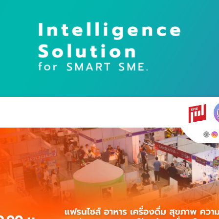
earch
r: