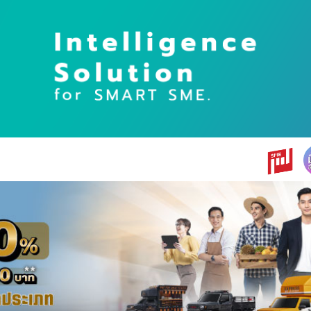
earch
r: