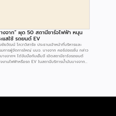
างจาก” ผุด 50 สถานีชาร์จไฟฟ้า หนุน
ะแสใช้ รถยนต์ EV
ชัยวัฒน์ โควาวิสารัช ประธานเจ้าหน้าที่บริหารและ
รมการผู้จัดการใหญ่ บมจ. บางจาก คอร์ปอเรชั่น กล่าว
 บางจากฯ ได้จับมือกับเอ็มจี เปิดสถานีชาร์จรถยนต์
ังงานไฟฟ้าหรือรถ EV ในสถานีบริการน้ำมันบางจาก
มนโยบายการเปลี่ยนผ่านพลังงาน ที่จะนำไทยสู่การใช้
งงานสะอาด เพื่อคุณภาพชีวิตและสิ่งแวดล้อมที่ยั่งยืน
ี่ผ่านมา บางจากฯ ได้ขยายสถานีชาร์จรถ EV ภายใน
านีบริการน้ำมันบางจากอย่างต่อเนื่องเพื่ออำนวยความ
วกให้ผู้ใช้รถ EV ที่เพิ่มขึ้น สำหรับความร่วมมือครั้งนี้
ำให้สถานีบริการน้ำมันบางจากมีสถานีชาร์จรถ EV ทั้ง
กรุงเทพฯ และต่างจังหวัด ครอบคลุมทั่วประเทศ .โดย
มร่วมมือครั้งนี้ เป็นการติดตั้งสถานีชาร์จรถยนต์
ังงานไฟฟ้า เพื่อรองรับการเติบโตของตลาดรถยนต์