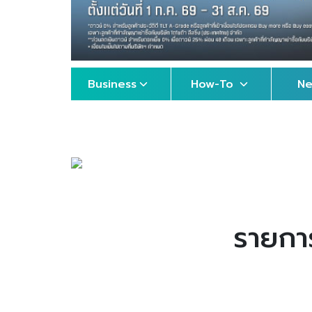
Business
How-To
N
รายการ