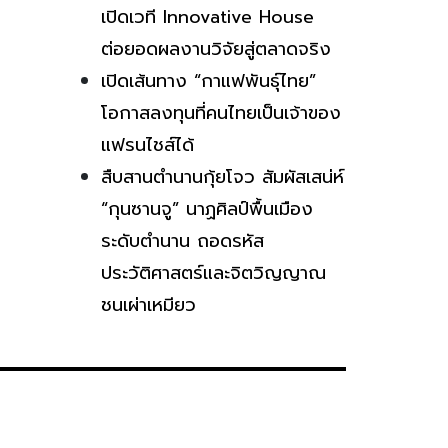
เปิดเวที Innovative House
ต่อยอดผลงานวิจัยสู่ตลาดจริง
เปิดเส้นทาง “กาแฟพันธุ์ไทย”
โอกาสลงทุนที่คนไทยเป็นเจ้าของ
แฟรนไชส์ได้
สืบสานตำนานกุ้ยโจว สัมผัสเสน่ห์
“กุนซานจู” นาฏศิลป์พื้นเมือง
ระดับตำนาน ถอดรหัส
ประวัติศาสตร์และจิตวิญญาณ
ชนเผ่าเหมียว