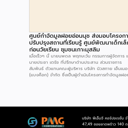
ศูนย์กำจัดมูลฝอยอ่อนนุช ส่งมอบโครงก
ปรับปรุงสถานที่เรียนรู้ ศูนย์พัฒนาเด็กเล็
ก่อนวัยเรียน ชุมชนเกาะมุสลิม
เมื่อเร็วๆ นี้ นายนพดล พฤกษะวัน กรรมการผู้จัดการ 
นายประชา เตรัช ที่ปรึกษาด้านประสาน ส่วนราชการ
สัมพันธ์ ตัวแทนคณะผู้บริหาร บริษัท นิวสกาย เอ็นเนอร
(แบงค็อก) จํากัด ซึ่งเป็นผู้ดำเนินโครงการกำจัดมูลฝอ
ด้วยวิธีการเผาไหม้ เพื่อผลิตพลังงานไฟฟ้า ขนาดไม่น
กว่า 1,000 ตันต่อวัน ศูนย์กำจัดมูลฝอยอ่อนนุช เป็น
ประธานในพิธีส่งมอบโครงการปรับปรุงสถานที่เรียนรู้
ศูนย์พัฒนาเด็กเล็ก ก่อนวัยเรียน ชุมชนเกาะมุสลิม แข
ประเวศ เขตประเวศ กรุงเทพมหานคร ทั้งนี้โครงการ
ปรับปรุงสถานที่เรียนรู้ ศูนย์พัฒนาเด็กเล็กก่อนวัยเรีย
บริษัท พีเอ็มจี คอร์ปอเรชั่น จ
ชุมชนเกาะมุสลิม ตั้งอยู่ในซอยอ่อนนุช 86 ดำเนินการขึ
47,49 ซอยลาดพร้าว 140 ถ
เพื่อเพิ่มพื้นที่การเรียนรู้เพิ่มเติมนอกห้องเรียน และใช้เป