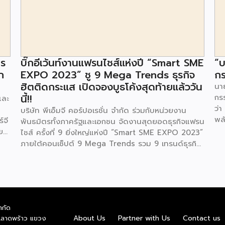
าร
บิ๊กอีเว้นท์งานแฟรนไชส์แห่งปี “Smart SME
“บ
ก
EXPO 2023” ชู 9 Mega Trends ธุรกิจ
กร
ฮิตติดกระแส เปิดจองบูธโค้งสุดท้ายแล้ววัน
นาย
นี้!!
กร
และ
ว่า
บริษัท พีเอ็มจี คอร์ปอเรชั่น จำกัด ร่วมกับหน่วยงาน
พล
์จี
พันธมิตรทั้งภาครัฐและเอกชน จัดงานสุดยอดธุรกิจแฟรน
ตา
ย
ไชส์ ครั้งที่ 9 ยิ่งใหญ่แห่งปี “Smart SME EXPO 2023”
พลั
้อย
ภายใต้คอนเซ็ปต์ 9 Mega Trends รวม 9 เทรนด์ธุรกิจ
.ท
สุดฮิต ไม่ว่าจะเป็น Street Food Trends,
สถ
Technology Trends, Customer Service Trends,
สะด
วง
Coffee & Beverage Trends, Education Trends,
จะท
Health & Wellness Trends, E-Commerce
ใน
น
Trends, Beauty Trends และ Franchise Trends จัด
ควา
ำกัด
้น
เต็มธุรกิจแฟรนไชส์เด่นดังพาเหรดมาให้เลือกลงทุนหลาย
About Us
Partner with Us
Contact us
.ลาดพร้าว แขวง
พล
็น
ระดับร่วม 250 บูธ ในงบลงทุนเริ่มต้นหลักพัน หลักหมื่น