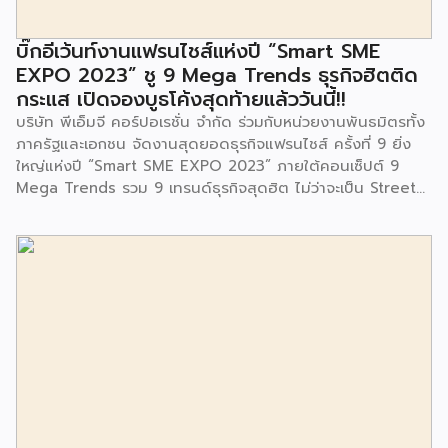
สำนักงานเขตประเวศ ผู้แทนจากศูนย์กำจัดมูลฝอยอ่อนนุช ตลอด
จนประชาชนในชุมชนและพื้นที่ใกล้เคียง รวมถึงคณะครู ผู้ปกครอง
บิ๊กอีเว้นท์งานแฟรนไชส์แห่งปี “Smart SME
และนักเรียนจากศูนย์พัฒนาเด็กเล็กก่อนวัยเรียน ชุมชนเกาะมุสลิม
EXPO 2023” ชู 9 Mega Trends ธุรกิจฮิตติด
ร่วมเป็นเกียรติในพิธีดังกล่าว โครงการกำจัดมูลฝอยด้วยวิธีการ
กระแส เปิดจองบูธโค้งสุดท้ายแล้ววันนี้!!
เผาไหม้ฯ ยังมีกิจกรรมเพื่อสังคมหรือ CSR อื่นๆ อีกมากมาย กับ
บริษัท พีเอ็มจี คอร์ปอเรชั่น จำกัด ร่วมกับหน่วยงานพันธมิตรทั้ง
ชุมชนรอบๆ พื้นที่โครงการอย่างต่อเนื่อง อาทิ การลงพื้นที่
ภาครัฐและเอกชน จัดงานสุดยอดธุรกิจแฟรนไชส์ ครั้งที่ 9 ยิ่ง
ประชาสัมพันธ์ […]
ใหญ่แห่งปี “Smart SME EXPO 2023” ภายใต้คอนเซ็ปต์ 9
Mega Trends รวม 9 เทรนด์ธุรกิจสุดฮิต ไม่ว่าจะเป็น Street
Food Trends, Technology Trends, Customer Service
Trends, Coffee & Beverage Trends, Education Trends,
Health & Wellness Trends, E-Commerce Trends,
Beauty Trends และ Franchise Trends จัดเต็มธุรกิจแฟรน
ไชส์เด่นดังพาเหรดมาให้เลือกลงทุนหลายระดับร่วม 250 บูธ ใน
งบลงทุนเริ่มต้นหลักพัน หลักหมื่น ไปจนถึงหลักล้าน นอกจากนี้
ยังมีกิจกรรมเจรจาจับคู่ธุรกิจทั้งในและต่างประเทศ สินเชื่อ
ดอกเบี้ยต่ำสำหรับเอสเอ็มอีจากสถาบันการเงินชั้นนำมากมาย
พร้อมโซลูชั่นส์ดี […]