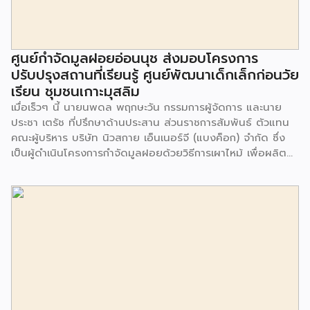
ศูนย์กำจัดมูลฝอยอ่อนนุช ส่งมอบโครงการ
ปรับปรุงสถานที่เรียนรู้ ศูนย์พัฒนาเด็กเล็กก่อนวัย
เรียน ชุมชนเกาะมุสลิม
เมื่อเร็วๆ นี้ นายนพดล พฤกษะวัน กรรมการผู้จัดการ และนาย
ประชา เตรัช ที่ปรึกษาด้านประสาน ส่วนราชการสัมพันธ์ ตัวแทน
คณะผู้บริหาร บริษัท นิวสกาย เอ็นเนอร์จี (แบงค็อก) จํากัด ซึ่ง
เป็นผู้ดำเนินโครงการกำจัดมูลฝอยด้วยวิธีการเผาไหม้ เพื่อผลิต
พลังงานไฟฟ้า ขนาดไม่น้อยกว่า 1,000 ตันต่อวัน ศูนย์กำจัด
มูลฝอยอ่อนนุช เป็นประธานในพิธีส่งมอบโครงการปรับปรุงสถาน
ที่เรียนรู้ ศูนย์พัฒนาเด็กเล็ก ก่อนวัยเรียน ชุมชนเกาะมุสลิม แขวง
ประเวศ เขตประเวศ กรุงเทพมหานคร ทั้งนี้โครงการปรับปรุงสถาน
ที่เรียนรู้ ศูนย์พัฒนาเด็กเล็กก่อนวัยเรียน ชุมชนเกาะมุสลิม ตั้งอยู่
ในซอยอ่อนนุช 86 ดำเนินการขึ้นเพื่อเพิ่มพื้นที่การเรียนรู้เพิ่มเติม
นอกห้องเรียน และใช้เป็นสถานที่จัดกิจกรรมของศูนย์เด็กเล็กฯ
ตลอดจนใช้เป็นพื้นที่จัดกิจกรรมต่างๆ ของชุมชน นอกจากนั้นยัง
มีการมอบตุ๊กตาและของเล่นเพื่อส่งเสริมพัฒนาการเรียนรู้และ
พัฒนาการกล้ามเนื้อมัดเล็กของเด็กด้วย โดยมีผู้แทนจาก