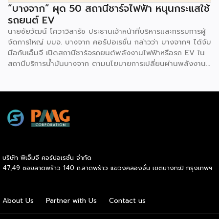
“บางจาก” ผุด 50 สถานีชาร์จไฟฟ้า หนุนกระแสใช้
รถยนต์ EV
นายชัยวัฒน์ โควาวิสารัช ประธานเจ้าหน้าที่บริหารและกรรมการผู้
จัดการใหญ่ บมจ. บางจาก คอร์ปอเรชั่น กล่าวว่า บางจากฯ ได้จับ
มือกับเอ็มจี เปิดสถานีชาร์จรถยนต์พลังงานไฟฟ้าหรือรถ EV ใน
สถานีบริการน้ำมันบางจาก ตามนโยบายการเปลี่ยนผ่านพลังงาน
ที่จะนำไทยสู่การใช้พลังงานสะอาด เพื่อคุณภาพชีวิตและสิ่ง
แวดล้อมที่ยั่งยืน .ที่ผ่านมา บางจากฯ ได้ขยายสถานีชาร์จรถ EV
ภายในสถานีบริการน้ำมันบางจากอย่างต่อเนื่องเพื่ออำนวยความ
สะดวกให้ผู้ใช้รถ EV ที่เพิ่มขึ้น สำหรับความร่วมมือครั้งนี้ จะทำให้
สถานีบริการน้ำมันบางจากมีสถานีชาร์จรถ EV ทั้งในกรุงเทพฯ
และต่างจังหวัด ครอบคลุมทั่วประเทศ .โดยความร่วมมือครั้งนี้
เป็นการติดตั้งสถานีชาร์จรถยนต์พลังงานไฟฟ้า เพื่อรองรับการ
เติบโตของตลาดรถยนต์พลังงานไฟฟ้าภายในประเทศ โดยติดตั้ง
บริษัท พีเอ็มจี คอร์ปอเรชั่น จำกัด
สถานีชาร์จรถยนต์ไฟฟ้า “MG Super Charge” ในสถานีบริการ
47,49 ซอยลาดพร้าว 140 ถ.ลาดพร้าว แขวงคลองจั่น เขตบางกะปิ กรุงเทพฯ
น้ำมันบางจาก ครอบคลุมทั้งในเขตกรุงเทพฯ นนทบุรีและ
สมุทรปราการ ซึ่งในระยะเริ่มต้น มีเป้าหมายที่จะติดตั้งทั้งสิ้น 50
แห่งภายในปีนี้ และคาดการณ์ว่าจะเริ่มเปิดให้บริการได้ประมาณ
About Us
Partner with Us
Contact us
เดือนตุลาคมเป็นต้นไป .ด้านนายจาง ไห่โป กรรมการผู้จัดการ
บริษัท เอสเอไอซี มอเตอร์ – ซีพี จำกัด และ บริษัท […]