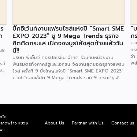
าร
บิ๊กอีเว้นท์งานแฟรนไชส์แห่งปี “Smart SME
“บ
ก
EXPO 2023” ชู 9 Mega Trends ธุรกิจ
กร
ฮิตติดกระแส เปิดจองบูธโค้งสุดท้ายแล้ววัน
นาย
นี้!!
กร
และ
ว่า
บริษัท พีเอ็มจี คอร์ปอเรชั่น จำกัด ร่วมกับหน่วยงาน
พล
์จี
พันธมิตรทั้งภาครัฐและเอกชน จัดงานสุดยอดธุรกิจแฟรน
ตา
ย
ไชส์ ครั้งที่ 9 ยิ่งใหญ่แห่งปี “Smart SME EXPO 2023”
พลั
้อย
ภายใต้คอนเซ็ปต์ 9 Mega Trends รวม 9 เทรนด์ธุรกิจ
.ท
สุดฮิต ไม่ว่าจะเป็น Street Food Trends,
สถ
Technology Trends, Customer Service Trends,
สะด
วง
Coffee & Beverage Trends, Education Trends,
จะท
Health & Wellness Trends, E-Commerce
ใน
น
Trends, Beauty Trends และ Franchise Trends จัด
ควา
ำกัด
้น
เต็มธุรกิจแฟรนไชส์เด่นดังพาเหรดมาให้เลือกลงทุนหลาย
About Us
Partner with Us
Contact us
.ลาดพร้าว แขวง
พล
็น
ระดับร่วม 250 บูธ ในงบลงทุนเริ่มต้นหลักพัน หลักหมื่น
ทพฯ
พล
ไปจนถึงหลักล้าน นอกจากนี้ยังมีกิจกรรมเจรจาจับคู่ธุรกิจ