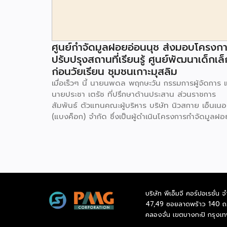
ศูนย์กำจัดมูลฝอยอ่อนนุช ส่งมอบโครงก
ปรับปรุงสถานที่เรียนรู้ ศูนย์พัฒนาเด็กเล็
ก่อนวัยเรียน ชุมชนเกาะมุสลิม
เมื่อเร็วๆ นี้ นายนพดล พฤกษะวัน กรรมการผู้จัดการ 
นายประชา เตรัช ที่ปรึกษาด้านประสาน ส่วนราชการ
สัมพันธ์ ตัวแทนคณะผู้บริหาร บริษัท นิวสกาย เอ็นเนอร
(แบงค็อก) จํากัด ซึ่งเป็นผู้ดำเนินโครงการกำจัดมูลฝอ
ด้วยวิธีการเผาไหม้ เพื่อผลิตพลังงานไฟฟ้า ขนาดไม่น
กว่า 1,000 ตันต่อวัน ศูนย์กำจัดมูลฝอยอ่อนนุช เป็น
ประธานในพิธีส่งมอบโครงการปรับปรุงสถานที่เรียนรู้
ศูนย์พัฒนาเด็กเล็ก ก่อนวัยเรียน ชุมชนเกาะมุสลิม แข
ประเวศ เขตประเวศ กรุงเทพมหานคร ทั้งนี้โครงการ
ปรับปรุงสถานที่เรียนรู้ ศูนย์พัฒนาเด็กเล็กก่อนวัยเรีย
บริษัท พีเอ็มจี คอร์ปอเรชั่น จ
ชุมชนเกาะมุสลิม ตั้งอยู่ในซอยอ่อนนุช 86 ดำเนินการขึ
47,49 ซอยลาดพร้าว 140 ถ
เพื่อเพิ่มพื้นที่การเรียนรู้เพิ่มเติมนอกห้องเรียน และใช้เป
คลองจั่น เขตบางกะปิ กรุงเ
สถานที่จัดกิจกรรมของศูนย์เด็กเล็กฯ ตลอดจนใช้เป็น