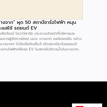
างจาก” ผุด 50 สถานีชาร์จไฟฟ้า หนุน
ะแสใช้ รถยนต์ EV
ชัยวัฒน์ โควาวิสารัช ประธานเจ้าหน้าที่บริหารและ
รมการผู้จัดการใหญ่ บมจ. บางจาก คอร์ปอเรชั่น กล่าว
 บางจากฯ ได้จับมือกับเอ็มจี เปิดสถานีชาร์จรถยนต์
ังงานไฟฟ้าหรือรถ EV ในสถานีบริการน้ำมันบางจาก
มนโยบายการเปลี่ยนผ่านพลังงาน ที่จะนำไทยสู่การใช้
งงานสะอาด เพื่อคุณภาพชีวิตและสิ่งแวดล้อมที่ยั่งยืน
ี่ผ่านมา บางจากฯ ได้ขยายสถานีชาร์จรถ EV ภายใน
านีบริการน้ำมันบางจากอย่างต่อเนื่องเพื่ออำนวยความ
วกให้ผู้ใช้รถ EV ที่เพิ่มขึ้น สำหรับความร่วมมือครั้งนี้
ำให้สถานีบริการน้ำมันบางจากมีสถานีชาร์จรถ EV ทั้ง
กรุงเทพฯ และต่างจังหวัด ครอบคลุมทั่วประเทศ .โดย
มร่วมมือครั้งนี้ เป็นการติดตั้งสถานีชาร์จรถยนต์
ังงานไฟฟ้า เพื่อรองรับการเติบโตของตลาดรถยนต์
ังงานไฟฟ้าภายในประเทศ โดยติดตั้งสถานีชาร์จ