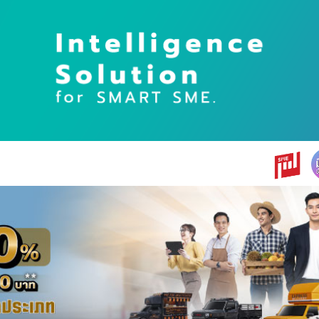
earch
r: