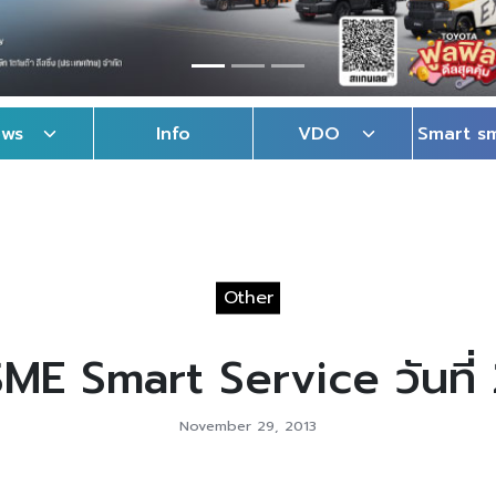
ews
Info
VDO
Smart s
Other
ME Smart Service วันที่
November 29, 2013