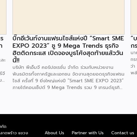
าร
บิ๊กอีเว้นท์งานแฟรนไชส์แห่งปี “Smart SME
“บ
ก
EXPO 2023” ชู 9 Mega Trends ธุรกิจ
กร
ฮิตติดกระแส เปิดจองบูธโค้งสุดท้ายแล้ววัน
นาย
นี้!!
กร
และ
ว่า
บริษัท พีเอ็มจี คอร์ปอเรชั่น จำกัด ร่วมกับหน่วยงาน
พล
์จี
พันธมิตรทั้งภาครัฐและเอกชน จัดงานสุดยอดธุรกิจแฟรน
ตา
ย
ไชส์ ครั้งที่ 9 ยิ่งใหญ่แห่งปี “Smart SME EXPO 2023”
พลั
้อย
ภายใต้คอนเซ็ปต์ 9 Mega Trends รวม 9 เทรนด์ธุรกิจ
.ท
สุดฮิต ไม่ว่าจะเป็น Street Food Trends,
สถ
Technology Trends, Customer Service Trends,
สะด
วง
Coffee & Beverage Trends, Education Trends,
จะท
Health & Wellness Trends, E-Commerce
ใน
น
Trends, Beauty Trends และ Franchise Trends จัด
ควา
ำกัด
้น
เต็มธุรกิจแฟรนไชส์เด่นดังพาเหรดมาให้เลือกลงทุนหลาย
About Us
Partner with Us
Contact us
.ลาดพร้าว แขวง
พล
็น
ระดับร่วม 250 บูธ ในงบลงทุนเริ่มต้นหลักพัน หลักหมื่น