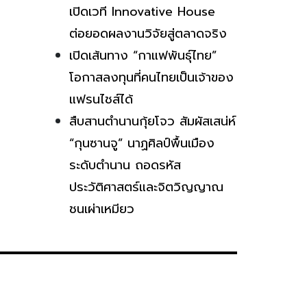
เปิดเวที Innovative House
ต่อยอดผลงานวิจัยสู่ตลาดจริง
เปิดเส้นทาง “กาแฟพันธุ์ไทย”
โอกาสลงทุนที่คนไทยเป็นเจ้าของ
แฟรนไชส์ได้
สืบสานตำนานกุ้ยโจว สัมผัสเสน่ห์
“กุนซานจู” นาฏศิลป์พื้นเมือง
ระดับตำนาน ถอดรหัส
ประวัติศาสตร์และจิตวิญญาณ
ชนเผ่าเหมียว