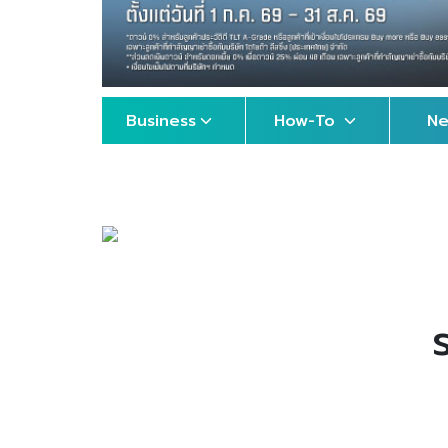
Business
How-To
N