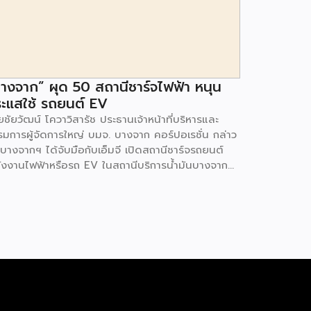
างจาก” ผุด 50 สถานีชาร์จไฟฟ้า หนุน
ะแสใช้ รถยนต์ EV
ชัยวัฒน์ โควาวิสารัช ประธานเจ้าหน้าที่บริหารและ
รมการผู้จัดการใหญ่ บมจ. บางจาก คอร์ปอเรชั่น กล่าว
 บางจากฯ ได้จับมือกับเอ็มจี เปิดสถานีชาร์จรถยนต์
ังงานไฟฟ้าหรือรถ EV ในสถานีบริการน้ำมันบางจาก
มนโยบายการเปลี่ยนผ่านพลังงาน ที่จะนำไทยสู่การใช้
งงานสะอาด เพื่อคุณภาพชีวิตและสิ่งแวดล้อมที่ยั่งยืน
ี่ผ่านมา บางจากฯ ได้ขยายสถานีชาร์จรถ EV ภายใน
านีบริการน้ำมันบางจากอย่างต่อเนื่องเพื่ออำนวยความ
วกให้ผู้ใช้รถ EV ที่เพิ่มขึ้น สำหรับความร่วมมือครั้งนี้
ำให้สถานีบริการน้ำมันบางจากมีสถานีชาร์จรถ EV ทั้ง
กรุงเทพฯ และต่างจังหวัด ครอบคลุมทั่วประเทศ .โดย
มร่วมมือครั้งนี้ เป็นการติดตั้งสถานีชาร์จรถยนต์
ังงานไฟฟ้า เพื่อรองรับการเติบโตของตลาดรถยนต์