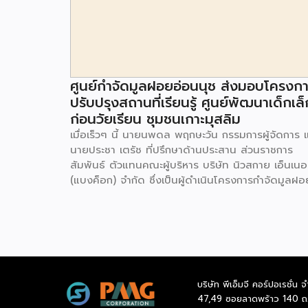
ศูนย์กำจัดมูลฝอยอ่อนนุช ส่งมอบโครงก
ปรับปรุงสถานที่เรียนรู้ ศูนย์พัฒนาเด็กเล็
ก่อนวัยเรียน ชุมชนเกาะมุสลิม
เมื่อเร็วๆ นี้ นายนพดล พฤกษะวัน กรรมการผู้จัดการ 
นายประชา เตรัช ที่ปรึกษาด้านประสาน ส่วนราชการ
สัมพันธ์ ตัวแทนคณะผู้บริหาร บริษัท นิวสกาย เอ็นเนอร
(แบงค็อก) จํากัด ซึ่งเป็นผู้ดำเนินโครงการกำจัดมูลฝอ
ด้วยวิธีการเผาไหม้ เพื่อผลิตพลังงานไฟฟ้า ขนาดไม่น
กว่า 1,000 ตันต่อวัน ศูนย์กำจัดมูลฝอยอ่อนนุช เป็น
ประธานในพิธีส่งมอบโครงการปรับปรุงสถานที่เรียนรู้
ศูนย์พัฒนาเด็กเล็ก ก่อนวัยเรียน ชุมชนเกาะมุสลิม แข
ประเวศ เขตประเวศ กรุงเทพมหานคร ทั้งนี้โครงการ
ปรับปรุงสถานที่เรียนรู้ ศูนย์พัฒนาเด็กเล็กก่อนวัยเรีย
บริษัท พีเอ็มจี คอร์ปอเรชั่น จ
ชุมชนเกาะมุสลิม ตั้งอยู่ในซอยอ่อนนุช 86 ดำเนินการขึ
47,49 ซอยลาดพร้าว 140 ถ
เพื่อเพิ่มพื้นที่การเรียนรู้เพิ่มเติมนอกห้องเรียน และใช้เป