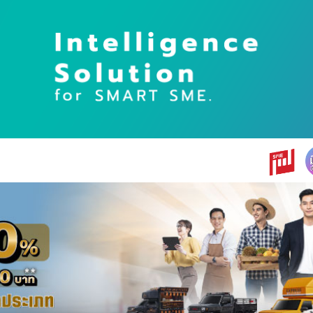
earch
r: