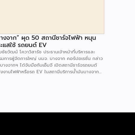
างจาก” ผุด 50 สถานีชาร์จไฟฟ้า หนุน
ะแสใช้ รถยนต์ EV
ชัยวัฒน์ โควาวิสารัช ประธานเจ้าหน้าที่บริหารและ
รมการผู้จัดการใหญ่ บมจ. บางจาก คอร์ปอเรชั่น กล่าว
 บางจากฯ ได้จับมือกับเอ็มจี เปิดสถานีชาร์จรถยนต์
ังงานไฟฟ้าหรือรถ EV ในสถานีบริการน้ำมันบางจาก
มนโยบายการเปลี่ยนผ่านพลังงาน ที่จะนำไทยสู่การใช้
งงานสะอาด เพื่อคุณภาพชีวิตและสิ่งแวดล้อมที่ยั่งยืน
ี่ผ่านมา บางจากฯ ได้ขยายสถานีชาร์จรถ EV ภายใน
านีบริการน้ำมันบางจากอย่างต่อเนื่องเพื่ออำนวยความ
วกให้ผู้ใช้รถ EV ที่เพิ่มขึ้น สำหรับความร่วมมือครั้งนี้
ำให้สถานีบริการน้ำมันบางจากมีสถานีชาร์จรถ EV ทั้ง
กรุงเทพฯ และต่างจังหวัด ครอบคลุมทั่วประเทศ .โดย
มร่วมมือครั้งนี้ เป็นการติดตั้งสถานีชาร์จรถยนต์
ังงานไฟฟ้า เพื่อรองรับการเติบโตของตลาดรถยนต์