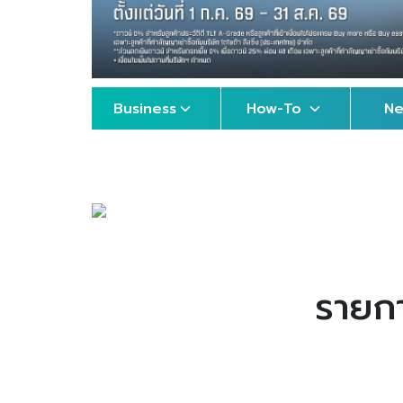
Business
How-To
N
รายกา