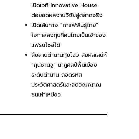
เปิดเวที Innovative House
ต่อยอดผลงานวิจัยสู่ตลาดจริง
เปิดเส้นทาง “กาแฟพันธุ์ไทย”
โอกาสลงทุนที่คนไทยเป็นเจ้าของ
แฟรนไชส์ได้
สืบสานตำนานกุ้ยโจว สัมผัสเสน่ห์
“กุนซานจู” นาฏศิลป์พื้นเมือง
ระดับตำนาน ถอดรหัส
ประวัติศาสตร์และจิตวิญญาณ
ชนเผ่าเหมียว