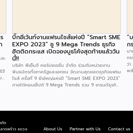
าร
บิ๊กอีเว้นท์งานแฟรนไชส์แห่งปี “Smart SME
“บ
ก
EXPO 2023” ชู 9 Mega Trends ธุรกิจ
กร
ฮิตติดกระแส เปิดจองบูธโค้งสุดท้ายแล้ววัน
นาย
นี้!!
กร
และ
ว่า
บริษัท พีเอ็มจี คอร์ปอเรชั่น จำกัด ร่วมกับหน่วยงาน
พล
์จี
พันธมิตรทั้งภาครัฐและเอกชน จัดงานสุดยอดธุรกิจแฟรน
ตา
ย
ไชส์ ครั้งที่ 9 ยิ่งใหญ่แห่งปี “Smart SME EXPO 2023”
พลั
้อย
ภายใต้คอนเซ็ปต์ 9 Mega Trends รวม 9 เทรนด์ธุรกิจ
.ท
สุดฮิต ไม่ว่าจะเป็น Street Food Trends,
สถ
Technology Trends, Customer Service Trends,
สะด
วง
Coffee & Beverage Trends, Education Trends,
จะท
Health & Wellness Trends, E-Commerce
ใน
น
Trends, Beauty Trends และ Franchise Trends จัด
ควา
ำกัด
้น
เต็มธุรกิจแฟรนไชส์เด่นดังพาเหรดมาให้เลือกลงทุนหลาย
About Us
Partner with Us
Contact us
.ลาดพร้าว แขวง
พล
็น
ระดับร่วม 250 บูธ ในงบลงทุนเริ่มต้นหลักพัน หลักหมื่น