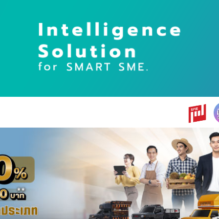
earch
r: