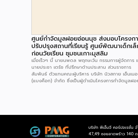
ศูนย์กำจัดมูลฝอยอ่อนนุช ส่งมอบโครงก
ปรับปรุงสถานที่เรียนรู้ ศูนย์พัฒนาเด็กเล็
ก่อนวัยเรียน ชุมชนเกาะมุสลิม
เมื่อเร็วๆ นี้ นายนพดล พฤกษะวัน กรรมการผู้จัดการ 
นายประชา เตรัช ที่ปรึกษาด้านประสาน ส่วนราชการ
สัมพันธ์ ตัวแทนคณะผู้บริหาร บริษัท นิวสกาย เอ็นเนอร
(แบงค็อก) จํากัด ซึ่งเป็นผู้ดำเนินโครงการกำจัดมูลฝอ
ด้วยวิธีการเผาไหม้ เพื่อผลิตพลังงานไฟฟ้า ขนาดไม่น
กว่า 1,000 ตันต่อวัน ศูนย์กำจัดมูลฝอยอ่อนนุช เป็น
ประธานในพิธีส่งมอบโครงการปรับปรุงสถานที่เรียนรู้
ศูนย์พัฒนาเด็กเล็ก ก่อนวัยเรียน ชุมชนเกาะมุสลิม แข
ประเวศ เขตประเวศ กรุงเทพมหานคร ทั้งนี้โครงการ
ปรับปรุงสถานที่เรียนรู้ ศูนย์พัฒนาเด็กเล็กก่อนวัยเรีย
บริษัท พีเอ็มจี คอร์ปอเรชั่น จ
ชุมชนเกาะมุสลิม ตั้งอยู่ในซอยอ่อนนุช 86 ดำเนินการขึ
47,49 ซอยลาดพร้าว 140 ถ
เพื่อเพิ่มพื้นที่การเรียนรู้เพิ่มเติมนอกห้องเรียน และใช้เป