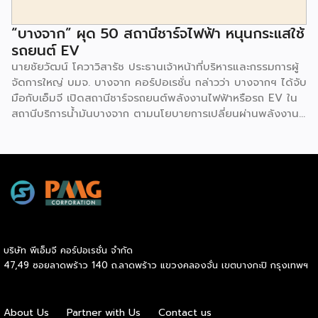
“บางจาก” ผุด 50 สถานีชาร์จไฟฟ้า หนุนกระแสใช้
รถยนต์ EV
นายชัยวัฒน์ โควาวิสารัช ประธานเจ้าหน้าที่บริหารและกรรมการผู้
จัดการใหญ่ บมจ. บางจาก คอร์ปอเรชั่น กล่าวว่า บางจากฯ ได้จับ
มือกับเอ็มจี เปิดสถานีชาร์จรถยนต์พลังงานไฟฟ้าหรือรถ EV ใน
สถานีบริการน้ำมันบางจาก ตามนโยบายการเปลี่ยนผ่านพลังงาน
ที่จะนำไทยสู่การใช้พลังงานสะอาด เพื่อคุณภาพชีวิตและสิ่ง
แวดล้อมที่ยั่งยืน .ที่ผ่านมา บางจากฯ ได้ขยายสถานีชาร์จรถ EV
ภายในสถานีบริการน้ำมันบางจากอย่างต่อเนื่องเพื่ออำนวยความ
สะดวกให้ผู้ใช้รถ EV ที่เพิ่มขึ้น สำหรับความร่วมมือครั้งนี้ จะทำให้
สถานีบริการน้ำมันบางจากมีสถานีชาร์จรถ EV ทั้งในกรุงเทพฯ
และต่างจังหวัด ครอบคลุมทั่วประเทศ .โดยความร่วมมือครั้งนี้
เป็นการติดตั้งสถานีชาร์จรถยนต์พลังงานไฟฟ้า เพื่อรองรับการ
เติบโตของตลาดรถยนต์พลังงานไฟฟ้าภายในประเทศ โดยติดตั้ง
บริษัท พีเอ็มจี คอร์ปอเรชั่น จำกัด
สถานีชาร์จรถยนต์ไฟฟ้า “MG Super Charge” ในสถานีบริการ
47,49 ซอยลาดพร้าว 140 ถ.ลาดพร้าว แขวงคลองจั่น เขตบางกะปิ กรุงเทพฯ
น้ำมันบางจาก ครอบคลุมทั้งในเขตกรุงเทพฯ นนทบุรีและ
สมุทรปราการ ซึ่งในระยะเริ่มต้น มีเป้าหมายที่จะติดตั้งทั้งสิ้น 50
แห่งภายในปีนี้ และคาดการณ์ว่าจะเริ่มเปิดให้บริการได้ประมาณ
About Us
Partner with Us
Contact us
เดือนตุลาคมเป็นต้นไป .ด้านนายจาง ไห่โป กรรมการผู้จัดการ