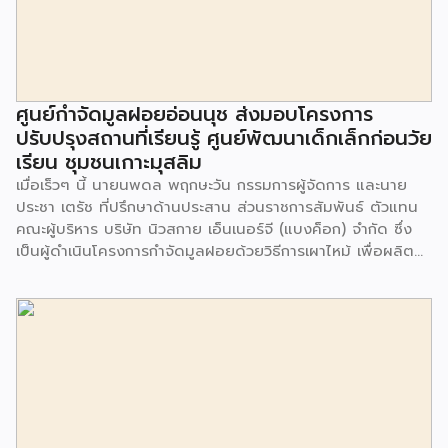
ศูนย์กำจัดมูลฝอยอ่อนนุช ส่งมอบโครงการ
ปรับปรุงสถานที่เรียนรู้ ศูนย์พัฒนาเด็กเล็กก่อนวัย
เรียน ชุมชนเกาะมุสลิม
เมื่อเร็วๆ นี้ นายนพดล พฤกษะวัน กรรมการผู้จัดการ และนาย
ประชา เตรัช ที่ปรึกษาด้านประสาน ส่วนราชการสัมพันธ์ ตัวแทน
คณะผู้บริหาร บริษัท นิวสกาย เอ็นเนอร์จี (แบงค็อก) จํากัด ซึ่ง
เป็นผู้ดำเนินโครงการกำจัดมูลฝอยด้วยวิธีการเผาไหม้ เพื่อผลิต
พลังงานไฟฟ้า ขนาดไม่น้อยกว่า 1,000 ตันต่อวัน ศูนย์กำจัด
มูลฝอยอ่อนนุช เป็นประธานในพิธีส่งมอบโครงการปรับปรุงสถาน
ที่เรียนรู้ ศูนย์พัฒนาเด็กเล็ก ก่อนวัยเรียน ชุมชนเกาะมุสลิม แขวง
ประเวศ เขตประเวศ กรุงเทพมหานคร ทั้งนี้โครงการปรับปรุงสถาน
ที่เรียนรู้ ศูนย์พัฒนาเด็กเล็กก่อนวัยเรียน ชุมชนเกาะมุสลิม ตั้งอยู่
ในซอยอ่อนนุช 86 ดำเนินการขึ้นเพื่อเพิ่มพื้นที่การเรียนรู้เพิ่มเติม
นอกห้องเรียน และใช้เป็นสถานที่จัดกิจกรรมของศูนย์เด็กเล็กฯ
ตลอดจนใช้เป็นพื้นที่จัดกิจกรรมต่างๆ ของชุมชน นอกจากนั้นยัง