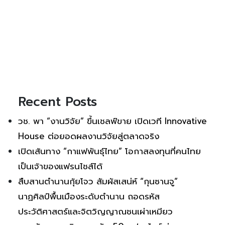
Recent Posts
วช. พา “งานวิจัย” ขึ้นเชลฟ์ขาย เปิดเวที Innovative
House ต่อยอดผลงานวิจัยสู่ตลาดจริง
เปิดเส้นทาง “กาแฟพันธุ์ไทย” โอกาสลงทุนที่คนไทย
เป็นเจ้าของแฟรนไชส์ได้
สืบสานตำนานกุ้ยโจว สัมผัสเสน่ห์ “กุนซานจู”
นาฏศิลป์พื้นเมืองระดับตำนาน ถอดรหัส
ประวัติศาสตร์และจิตวิญญาณชนเผ่าเหมียว