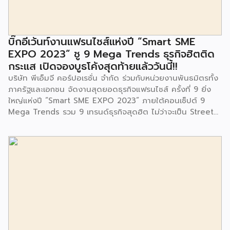
มีการมอบตุ๊กตาและของเล่นเพื่อส่งเสริมพัฒนาการเรียนรู้และ
พัฒนาการกล้ามเนื้อมัดเล็กของเด็กด้วย โดยมีผู้แทนจาก
สำนักงานเขตประเวศ ผู้แทนจากศูนย์กำจัดมูลฝอยอ่อนนุช ตลอด
จนประชาชนในชุมชนและพื้นที่ใกล้เคียง รวมถึงคณะครู ผู้ปกครอง
บิ๊กอีเว้นท์งานแฟรนไชส์แห่งปี “Smart SME
และนักเรียนจากศูนย์พัฒนาเด็กเล็กก่อนวัยเรียน ชุมชนเกาะมุสลิม
EXPO 2023” ชู 9 Mega Trends ธุรกิจฮิตติด
ร่วมเป็นเกียรติในพิธีดังกล่าว โครงการกำจัดมูลฝอยด้วยวิธีการ
กระแส เปิดจองบูธโค้งสุดท้ายแล้ววันนี้!!
เผาไหม้ฯ ยังมีกิจกรรมเพื่อสังคมหรือ CSR อื่นๆ อีกมากมาย กับ
บริษัท พีเอ็มจี คอร์ปอเรชั่น จำกัด ร่วมกับหน่วยงานพันธมิตรทั้ง
ชุมชนรอบๆ พื้นที่โครงการอย่างต่อเนื่อง อาทิ การลงพื้นที่
ภาครัฐและเอกชน จัดงานสุดยอดธุรกิจแฟรนไชส์ ครั้งที่ 9 ยิ่ง
ประชาสัมพันธ์ […]
ใหญ่แห่งปี “Smart SME EXPO 2023” ภายใต้คอนเซ็ปต์ 9
Mega Trends รวม 9 เทรนด์ธุรกิจสุดฮิต ไม่ว่าจะเป็น Street
Food Trends, Technology Trends, Customer Service
Trends, Coffee & Beverage Trends, Education Trends,
Health & Wellness Trends, E-Commerce Trends,
Beauty Trends และ Franchise Trends จัดเต็มธุรกิจแฟรน
ไชส์เด่นดังพาเหรดมาให้เลือกลงทุนหลายระดับร่วม 250 บูธ ใน
งบลงทุนเริ่มต้นหลักพัน หลักหมื่น ไปจนถึงหลักล้าน นอกจากนี้
ยังมีกิจกรรมเจรจาจับคู่ธุรกิจทั้งในและต่างประเทศ สินเชื่อ
ดอกเบี้ยต่ำสำหรับเอสเอ็มอีจากสถาบันการเงินชั้นนำมากมาย
พร้อมโซลูชั่นส์ดี […]