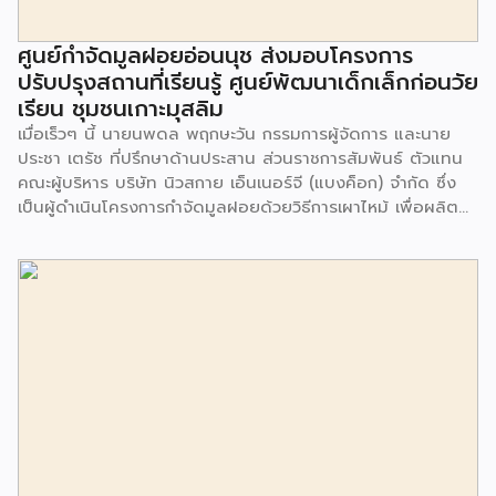
ศูนย์กำจัดมูลฝอยอ่อนนุช ส่งมอบโครงการ
ปรับปรุงสถานที่เรียนรู้ ศูนย์พัฒนาเด็กเล็กก่อนวัย
เรียน ชุมชนเกาะมุสลิม
เมื่อเร็วๆ นี้ นายนพดล พฤกษะวัน กรรมการผู้จัดการ และนาย
ประชา เตรัช ที่ปรึกษาด้านประสาน ส่วนราชการสัมพันธ์ ตัวแทน
คณะผู้บริหาร บริษัท นิวสกาย เอ็นเนอร์จี (แบงค็อก) จํากัด ซึ่ง
เป็นผู้ดำเนินโครงการกำจัดมูลฝอยด้วยวิธีการเผาไหม้ เพื่อผลิต
พลังงานไฟฟ้า ขนาดไม่น้อยกว่า 1,000 ตันต่อวัน ศูนย์กำจัด
มูลฝอยอ่อนนุช เป็นประธานในพิธีส่งมอบโครงการปรับปรุงสถาน
ที่เรียนรู้ ศูนย์พัฒนาเด็กเล็ก ก่อนวัยเรียน ชุมชนเกาะมุสลิม แขวง
ประเวศ เขตประเวศ กรุงเทพมหานคร ทั้งนี้โครงการปรับปรุงสถาน
ที่เรียนรู้ ศูนย์พัฒนาเด็กเล็กก่อนวัยเรียน ชุมชนเกาะมุสลิม ตั้งอยู่
ในซอยอ่อนนุช 86 ดำเนินการขึ้นเพื่อเพิ่มพื้นที่การเรียนรู้เพิ่มเติม
นอกห้องเรียน และใช้เป็นสถานที่จัดกิจกรรมของศูนย์เด็กเล็กฯ
ตลอดจนใช้เป็นพื้นที่จัดกิจกรรมต่างๆ ของชุมชน นอกจากนั้นยัง
มีการมอบตุ๊กตาและของเล่นเพื่อส่งเสริมพัฒนาการเรียนรู้และ
พัฒนาการกล้ามเนื้อมัดเล็กของเด็กด้วย โดยมีผู้แทนจาก
สำนักงานเขตประเวศ ผู้แทนจากศูนย์กำจัดมูลฝอยอ่อนนุช ตลอด