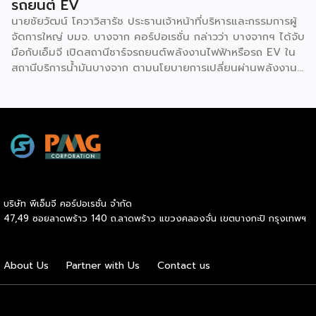
รถยนต์ EV
นายชัยวัฒน์ โควาวิสารัช ประธานเจ้าหน้าที่บริหารและกรรมการผู้
จัดการใหญ่ บมจ. บางจาก คอร์ปอเรชั่น กล่าวว่า บางจากฯ ได้จับ
มือกับเอ็มจี เปิดสถานีชาร์จรถยนต์พลังงานไฟฟ้าหรือรถ EV ใน
สถานีบริการน้ำมันบางจาก ตามนโยบายการเปลี่ยนผ่านพลังงาน
ที่จะนำไทยสู่การใช้พลังงานสะอาด เพื่อคุณภาพชีวิตและสิ่ง
แวดล้อมที่ยั่งยืน .ที่ผ่านมา บางจากฯ ได้ขยายสถานีชาร์จรถ EV
ภายในสถานีบริการน้ำมันบางจากอย่างต่อเนื่องเพื่ออำนวยความ
สะดวกให้ผู้ใช้รถ EV ที่เพิ่มขึ้น สำหรับความร่วมมือครั้งนี้ จะทำให้
สถานีบริการน้ำมันบางจากมีสถานีชาร์จรถ EV ทั้งในกรุงเทพฯ
และต่างจังหวัด ครอบคลุมทั่วประเทศ .โดยความร่วมมือครั้งนี้
เป็นการติดตั้งสถานีชาร์จรถยนต์พลังงานไฟฟ้า เพื่อรองรับการ
เติบโตของตลาดรถยนต์พลังงานไฟฟ้าภายในประเทศ โดยติดตั้ง
บริษัท พีเอ็มจี คอร์ปอเรชั่น จำกัด
สถานีชาร์จรถยนต์ไฟฟ้า “MG Super Charge” ในสถานีบริการ
47,49 ซอยลาดพร้าว 140 ถ.ลาดพร้าว แขวงคลองจั่น เขตบางกะปิ กรุงเทพฯ
น้ำมันบางจาก ครอบคลุมทั้งในเขตกรุงเทพฯ นนทบุรีและ
สมุทรปราการ ซึ่งในระยะเริ่มต้น มีเป้าหมายที่จะติดตั้งทั้งสิ้น 50
แห่งภายในปีนี้ และคาดการณ์ว่าจะเริ่มเปิดให้บริการได้ประมาณ
About Us
Partner with Us
Contact us
เดือนตุลาคมเป็นต้นไป .ด้านนายจาง ไห่โป กรรมการผู้จัดการ
บริษัท เอสเอไอซี มอเตอร์ – ซีพี จำกัด และ บริษัท […]