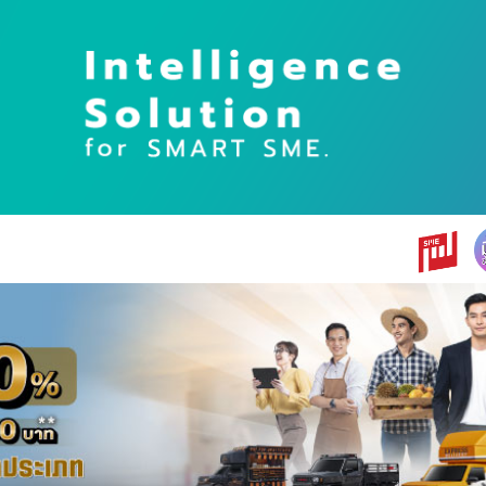
earch
r: