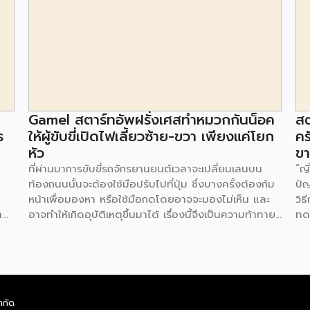
Gamel สตาร์ทอัพฝรั่งเศสทำหมวกกันน็อค
สต
ร
ให้ผู้ขับขี่เปิดไฟเลี้ยวซ้าย-ขวา เพียงแค่โยก
คร
หัว
ข
ที่ผ่านมาการขับขี่รถจักรยานยนต์เวลาจะเปลี่ยนเลนบน
“ญี
ท้องถนนนั้นจะต้องใช้มือปรับไปที่ปุ่ม ซึ่งบางครั้งต้องก้ม
ปั
หน้าเพื่อมองหา หรือใช้มือกดโดยอาจจะมองไม่เห็น และ
วิธ
าง
อาจทำให้เกิดอุบัติเหตุขึ้นมาได้ เรื่องนี้จึงเป็นความท้าทาย
ทด
ู่
ของ Gamel สตาร์ทอัพสัญชาติฝรั่งเศสที่พัฒนาหมวก
เทค
ี่
กันน็อค ที่มาพร้อมกับสัญญาณไฟทั้งด้านหน้า และด้าน
ผ่า
หลังของหมวก ผ่านการใช้งานแบบง่ายแค่โยกศีรษะไปทาง
ช่
ห่ง
ซ้าย หรือทางขวา สัญญาณไฟก็จะปรากฏขึ้น แจ้งให้ผู้ขับ
ร้
าน
รถบนท้องถนนได้รับรู้ สำหรับตัวหมวกสามารถใช้งานเป็น
พั
ำกัด
โรป
ระยะเวลานาน 10 ชั่วโมงต่อการชาร์จ วิธีใช้งานสะดวก ไม่
หน