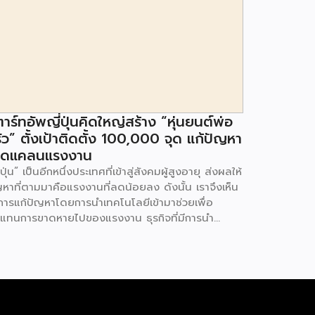
าร์ทอัพญี่ปุ่นคิดใหญ่สร้าง “หุ่นยนต์พ่อ
ัว” ตั้งเป้าติดตั้ง 100,000 จุด แก้ปัญหา
าดแคลนแรงงาน
่ปุ่น” เป็นอีกหนึ่งประเทศที่เข้าสู่สังคมผู้สูงอายุ ส่งผลให้
ญหาที่ตามมาคือแรงงานที่ลดน้อยลง ดังนั้น เราจึงเห็น
ีการแก้ปัญหาโดยการนำเทคโนโลยีเข้ามาช่วยเพื่อ
แทนการขาดหายไปของแรงงาน ธุรกิจที่มีการนำ
โนโลยีเข้ามาใช้ย่อมมีธุรกิจร้านอาหารอยู่ในนั้น โดยที่
นมา ร้านอาหารในประเทศญี่ปุ่นมีการนำหุ่นยนต์เข้ามา
วยเสิร์ฟอาหาร ตลอดจนทำหน้าที่เป็นพนักงานเสิร์ฟใน
าน มาคราวนี้สตาร์ทอัพ New Innovations ทำการ
ฒนา Cooking Robot หรือหุ่นยนต์พ่อครัวออกมาทำ
้าที่ปรุงอาหารได้อย่างหลากหลายประเภทให้กับร้าน