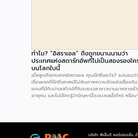
ทำไม? “อิสราเอล” ถึงถูกขนานนามว่า
ประเทศแห่งสตาร์ทอัพที่ไม่เป็นสองรองใค
บนโลกใบนี้
เมื่อพูดถึงประเทศอิสราเอล คุณนึกถึงอะไร? แน่นอนว่า
เรื่องแรกที่นึกถึงคงหนีไม่พ้นภาพความขัดแย้งเรื่องดิน
แดนที่มีกับปาเลสไตน์ที่กินระยะเวลายาวนานมาหลายชั่ว
อายุคน และไม่มีใครรู้ว่าปัญหานี้จะจบลงเมื่อไหร่ หรือบ
คนอาจจะไม่รู้จักอิสราเอลเลยด้วยซ้ำ คงเป็นประเทศที่อย
ห่างไกล และไม่ค่อยน่าเดินทางไปสักเท่าไหร่ แต่ประเทศท
ถูกมองข้ามนี้ รู้หรือไม่ว่า อิสราเอล ถูกขนานนามเป็น
ประเทศแห่งสตาร์ทอัพเลยทีเดียว เรียกได้ว่าเป็นเมืองแ
นวัตกรรมเลยก็ว่าได้ อิสราเอลมีประชากรมากกว่า 9 ล้
บริษัท พีเอ็มจี คอร์ปอเรชั่น จ
คน หากย้อนปูมหลังพบว่าเป็นชาวยิวที่อพยพมาจากยุ