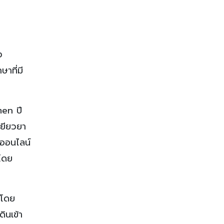
ง
าที่มี
men ปี
เยียวยา
าออนไลน์
 โดย
 โดย
ินเข้า