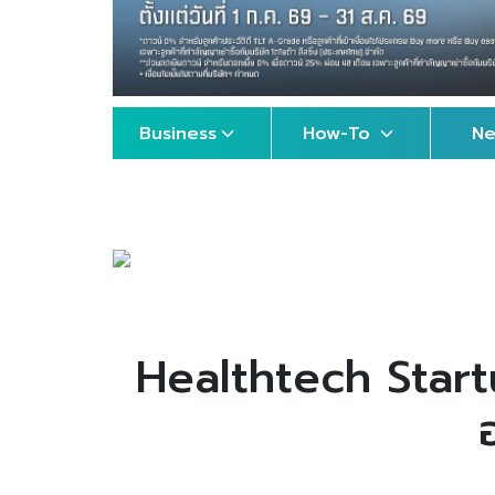
Business
How-To
N
Healthtech Start