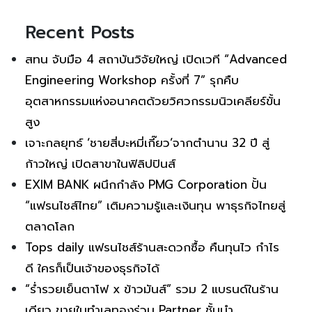
Recent Posts
สทน จับมือ 4 สถาบันวิจัยใหญ่ เปิดเวที “Advanced
Engineering Workshop ครั้งที่ 7” รุกคืบ
อุตสาหกรรมแห่งอนาคตด้วยวิศวกรรมนิวเคลียร์ขั้น
สูง
เจาะกลยุทธ์ ‘ชายสี่บะหมี่เกี๊ยว’จากตำนาน 32 ปี สู่
ก้าวใหญ่ เปิดสาขาในฟิลิปปินส์
EXIM BANK ผนึกกำลัง PMG Corporation ปั้น
“แฟรนไชส์ไทย” เติมความรู้และเงินทุน พาธุรกิจไทยสู่
ตลาดโลก
Tops daily แฟรนไชส์ร้านสะดวกซื้อ คืนทุนไว กำไร
ดี ใครก็เป็นเจ้าของธุรกิจได้
“ร่ำรวยเย็นตาโฟ x ข้าวมันส์” รวม 2 แบรนด์ในร้าน
เดียว ขายในทำเลทองร่วม Partner ชั้นนำ