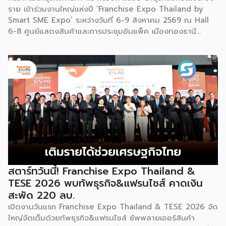
ราย เข้าร่วมงานใหญ่แห่งปี ‘Franchise Expo Thailand by
ใครสนใจก็สามารถซื้อ หัวเชื้อ กลับไปทำเครื่องดื่มต่อเองที่บ้านได้
Smart SME Expo’ ระหว่างวันที่ 6-9 สิงหาคม 2569 ณ Hall
เช่นกัน […]
6-8 ศูนย์แสดงสินค้าและการประชุมอิมแพ็ค เมืองทองธานี
พร้อมจัดพิธีมอบรางวัล DBD Thailand Franchise Award
2026 ให้แก่ผู้ประกอบธุรกิจแฟรนไชส์ที่อยู่ในการส่งเสริมสนับสนุน
ของกรมฯ นายพูนพงษ์ นัยนาภากรณ์ อธิบดีกรมพัฒนาธุรกิจ
การค้า กระทรวงพาณิชย์ เปิดเผยภายหลังเป็นประธานเปิดงาน
“งานแฟรนไชส์ เอ็กซ์โป ไทยแลนด์ บาย สมาร์ท เอสเอ็มอี เอ็กซ์
โป (Franchise Expo Thailand by Smart SME Expo)” ซึ่ง
เป็นงานแสดงธุรกิจแฟรนไชส์ชั้นนำที่จัดขึ้นโดย บริษัท พีเอ็มจี
คอร์ปอเรชัน จำกัด เพื่อยกระดับศักยภาพของผู้ประกอบการและ
เจ้าของธุรกิจที่ต้องการขยายกิจการผ่านระบบแฟรนไชส์ […]
สตาร์ทวันนี้! Franchise Expo Thailand &
TESE 2026 พบทัพธุรกิจ&แฟรนไชส์ คาดเงิน
สะพัด 220 ลบ.
เปิดงานวันแรก Franchise Expo Thailand & TESE 2026 จัด
ใหญ่จัดเต็มด้วยทัพธุรกิจ&แฟรนไชส์ ซัพพลายเออร์สินค้า