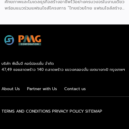
ศักยภาพและโมเดลธุรกิจสร้างอาชีพไว้อย่างครบวงจรในงานเดียว
พร้อมแนวร่วมแฟรนไชส์โครงการ “ไทยช่วยไทย แฟรนไชส์สร้าง
อาชีพ พลัส” ที่รัฐช่วยจ่ายค่าแฟรนไชส์ 50% มาเสริมทัพในงาน
รวมกว่า 250 บูธ บนพื้นที่ 15,000 ตารางเมตร หวังเป็นทาง
เลือกสร้างรายได้เพิ่มและพยุงเศรษฐกิจไทยให้ฟื้นตัว เสิร์ฟครบ
จบในงานด้วยสินเชื่อ และทำเลทองทั่วประเทศ พร้อมเสวนาให้
ความรู้โดยผู้ทรงคุณวุฒิคับคั่ง และกิจกรรมเจรจาจับคู่ธุรกิจทั้งใน
และต่างประเทศ งานจัดต่อเนื่องระหว่างวันที่ 6-9 สิงหาคมนี้ ที่
ฮอลล์ 6-8 อิมแพ็คเมืองทองธานี คาดเม็ดเงินสะพัดในงานราว
220 ล้านบาท นายพูนพงษ์ นัยนาภากรณ์ อธิบดีกรมพัฒนา
บริษัท พีเอ็มจี คอร์ปอเรชั่น จำกัด
ธุรกิจการค้า กระทรวงพาณิชย์ กล่าวว่า งาน ” Franchise Expo
47,49 ซอยลาดพร้าว 140 ถ.ลาดพร้าว แขวงคลองจั่น เขตบางกะปิ กรุงเทพฯ
Thailand & Thailand E-Commerce Selection Expo
(TESE 2026) เป็นเวทีแสดงธุรกิจแฟรนไชส์และโซลูชั่นส์แบบครบ
วงจร […]
About Us
Partner with Us
Contact us
TERMS AND CONDITIONS
PRIVACY POLICY
SITEMAP