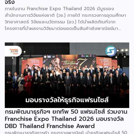
จริง
ภายในงาน Franchise Expo Thailand 2026 มีบูธของ
สำนักงานการวิจัยแห่งชาติ (วช.) ภายใต้ กระทรวงการอุดมศึกษา
วิทยาศาสตร์ วิจัยและนวัตกรรม (อว.) ได้นำผลิตภัณฑ์จาก
โครงการที่นำผลงานวิจัยมาต่อยอดเป็นสินค้าเชิงพาณิชย์มา
แสดง พร้อมจัดจำหน่ายให้กับผู้ที่สนใจได้เลือกซื้อ สำหรับ วช.
มีภารกิจหลัก คือการให้ทุนวิจัย ดูแลเรื่องการวิจัยในภาพรวม รวม
ถึงการให้รางวัล และสนับสนุนนักวิจัย ตั้งแต่ระดับเยาวชนไปจนถึง
นักวิจัยอาวุโส แน่นอนว่านี่เป็นหน่วยงานผู้อยู่เบื้องหลังงานวิจัย
ไทยตั้งแต่ต้นน้ำยันปลายน้ำ กิจกรรมที่นำมาจัดแสดงในบูธ
ครั้งนี้เป็นส่วนหนึ่งของทุนที่ วช. สนับสนุนภายใต้ชุดโครงการ
Innovative House ซึ่งมีเป้าหมายชัดเจน คือการแนะแนวและ
สนับสนุนให้ผู้ประกอบการนำนวัตกรรมที่ต่อยอดมาจากงานวิจัย
ไปพัฒนาต่อจนสามารถขายได้จริงในเชิงพาณิชย์ ไม่ใช่แค่งาน
วิจัยที่อยู่ในห้องแล็บ โดยสินค้าที่นำมาโชว์ในบูธจึงเป็นผลิตภัณฑ์
ที่ “พร้อมขาย” แล้วจริงๆ บางแบรนด์ขายออนไลน์ บางแบรนด์
ขายเฉพาะหน้าร้าน นอกจากนี้ ยังมีการสาธิตนำผลิตภัณฑ์ไป
กรมพัฒนาธุรกิจฯ ยกทัพ 50 แฟรนไชส์ ร่วมงาน
แปรรูปเป็นเมนูอาหาร-เครื่องดื่มให้ผู้ร่วมงานเห็นวิธีใช้งานจริง
Franchise Expo Thailand 2026 มอบรางวัล
โดยนำ ‘น้ำผึ้ง’ ที่ไม่ได้นำมาวางขายแบบเดิม ๆ แต่แปรรูปเป็น
DBD Thailand Franchise Award
เครื่องดื่มสเลอปี้ให้ผู้ร่วมงานได้ชิมสดๆ หน้าบูธ เพื่อดึงดูดและ
กรมพัฒนาธุรกิจการค้า กระทรวงพาณิชย์ นำธุรกิจแฟรนไชส์ 50
สร้างประสบการณ์ให้คนในงานได้ทดลองสัมผัสสินค้าจริง และหาก