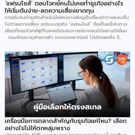
‘แฟรนไชส์’ ตอบโจทย์คนไม่เคยทำธุรกิจอย่างไร
ให้เริ่มต้นง่าย-ลดความเสี่ยงขาดทุน
การเริ่มต้นทำธุรกิจสำหรับมือใหม่อาจฟังดูเป็นเรื่องท้าทายและเต็ม
ไปด้วยความเสี่ยง แต่ระบบธุรกิจ “แฟรนไชส์” ถือเป็นหนึ่งในทาง
เลือกที่ตอบโจทย์ผู้ที่ไม่เคยมีประสบการณ์มาก่อนได้อย่างดีเยี่ยม
กรมพัฒนาธุรกิจการค้า กระทรวงพาณิชย์ ได้เปิดเผยถึง 5
เหตุผลสำคัญที่ชี้ให้เห็นว่า ทำไมระบบแฟรนไชส์จึงเป็นทางเลือก
การลงทุนที่น่าสนใจและช่วยลดอุปสรรคสำหรับผู้เริ่มต้นได้อย่างมี
ประสิทธิภาพ เหตุผลประการแรกคือ การมีโมเดลธุรกิจที่ชัดเจน
และพร้อมนำไปใช้ทันที ซึ่งถือเป็นการลดความเสี่ยงด้านการลงทุน
ได้อย่างดีที่สุด เนื่องจากผู้ลงทุนไม่จำเป็นต้องเสียเวลาลองผิด
ลองถูกเอง ระบบแฟรนไชส์ถูกออกแบบและผ่านการพิสูจน์ความ
สำเร็จมาแล้วโดยเจ้าของแบรนด์ ซึ่งมีการจัดเตรียมอุปกรณ์
โครงสร้างร้านตามมาตรฐาน พร้อมคู่มือการปฏิบัติงานที่ชัดเจน
อีกทั้งยังมีทีมงานคอยช่วยสอนงานทั้งภาคทฤษฎีและปฏิบัติก่อน
เปิดร้านจริง ทำให้ผู้ซื้อแฟรนไชส์สามารถควบคุมคุณภาพของ
สินค้าและบริการให้เป็นไปตามมาตรฐานได้อย่างง่ายดาย เหตุผล
ประการต่อมาคือ แบรนด์มีชื่อเสียงและมีฐานลูกค้าที่แข็งแกร่งอยู่
เครื่องมือการตลาดสำคัญกับธุรกิจแค่ไหน? เลือก
แล้ว การซื้อแฟรนไชส์ทำให้ผู้ลงทุนได้ครอบครองแบรนด์ที่เป็นที่
อย่างไรไม่ให้ตกหลุ่มพราง
รู้จักในตลาด ส่งผลให้มีกลุ่มลูกค้าพร้อมอุดหนุนตั้งแต่วันแรกที่
เจ้าของธุรกิจ SME หลายคนเคยเจอสถานการณ์แบบนี้ พอเห็นคู่