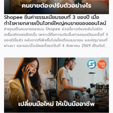
Shopee ขึ้นค่าธรรมเนียมรอบที่ 3 ของปี เมื่อ
กำไรหายกลายเป็นโจทย์ใหญ่คนขายของออนไลน์
ถ้าคุณเป็นคนขายของบน Shopee ช่วงนี้อาจต้องกลับไปเปิด
เครื่องคิดเลขอีกครั้ง เพราะนี่คือการปรับขึ้นค่าธรรมเนียมครั้งที่ 3
ของปีนี้แล้ว หลังจากที่เพิ่งขึ้นไปเมื่อเดือนเมษายน และมิถุนายนที่
ผ่านมา และรอบนี้จะมีผลตั้งแต่วันที่ 4 สิงหาคม 2569 เป็นต้นไป
สำหรับการปรับค่าธรรมเนียมการขาย จะแบ่งตามประเภทร้าน
เช่น ร้านที่เป็นแบรนด์ขนาดใหญ่ จะมีเรตสูงสุด 19.26% ในหมวด
แฟชั่น และ FMCG, ร้าน Non-Mall ทั่วไป สูงสุด 17.12% เป็นต้น
โดยตัวเลขเหล่านี้รวม VAT 7% แล้ว และยังไม่นับค่าธรรมเนียม
อื่นที่เก็บซ้อนอยู่ เช่น ค่าธรรมเนียมการชำระเงิน (เริ่มต้น 3.21%)
และค่าธรรมเนียมโครงสร้างพื้นฐาน 1.07 บาทต่อออร์เดอร์
(สำหรับร้านที่มียอดขายเกิน 100 ออร์เดอร์ต่อเดือน) ลอง
คำนวณดู หากเป็นร้าน Non-Mall ขายเสื้อยืดตัวละ 100 บาท ค่า
ส่ง 25 บาท เมื่อหักค่าธรรมเนียมการขาย […]