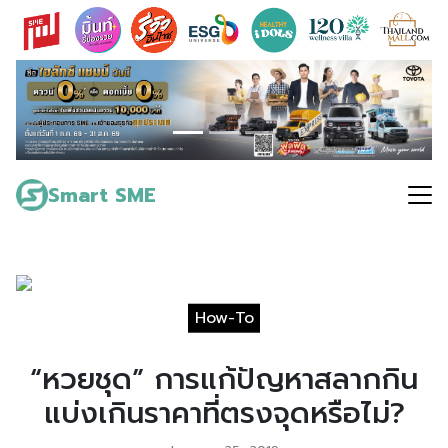
Skip
to
content
Search
for:
Smart SME
How-To
“หวยชุด” การแก้ปัญหาสลากกิน
แบ่งเกินราคาที่ตรงจุดหรือไม่?