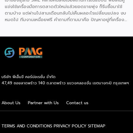
เปิดทำการ นอกจากนี้ เจ้าของแบรนด์ยังทำการตลาด
แข่งใช้เครื่องมือการตลาดตัวใหม่แล้วยอดขายพุ่ง ก็รีบซื้อมาใช้
ประชาสัมพันธ์ และสร้างการรับรู้แบรนด์อย่างต่อเนื่อง ซึ่งช่วยให้
ตามบ้าง แต่ผ่านไปสามเดือนกลับไม่เห็นผลอะไรเปลี่ยนแปลง งบ
ผู้ลงทุนประหยัดงบประมาณด้านการตลาดและสร้างความเชื่อมั่น
หมดไป ทีมงานเหนื่อยฟรี คำถามที่ตามมาคือ ปัญหาอยู่ที่เครื่อง
ให้กับผู้บริโภคได้อย่างรวดเร็ว ประการที่สามคือ การมีที่ปรึกษา
มือ หรืออยู่ที่วิธีใช้กันแน่ คำตอบคือ “ทั้งสองอย่าง” และนี่คือ
คอยดูแลตลอดการทำธุรกิจ สำหรับผู้ที่ไม่เคยทำธุรกิจมาก่อน
สิ่งที่ SME ไทยควรทำความเข้าใจให้ชัดก่อนควักเงินซื้อเครื่องมือ
ความกังวลในการแก้ปัญหาบริหารจัดการมักเป็นเรื่องใหญ่ แต่ใน
ตัวต่อไป ภาพรวมตลาดโฆษณาดิจิทัลไทยกำลังเปลี่ยนเร็ว
ระบบแฟรนไชส์ เจ้าของแบรนด์จะทำหน้าที่เป็นพี่เลี้ยงและที่ปรึกษา
รายงาน Thailand Digital Advertising ของ KANTAR และ
ทางธุรกิจอย่างใกล้ชิดตลอดระยะเวลาสัญญา คอยให้คำแนะนำ
DAAT ชี้ว่าผู้เชี่ยวชาญแนะนำให้ธุรกิจจัดสรรงบประมาณราว 30%
และร่วมแก้ปัญหาต่างๆ ทำให้ผู้ลงทุนมั่นใจได้ว่าจะไม่ได้เดินอยู่บน
ไว้สำหรับการสร้างแบรนด์ (Brand Building) ในระยะยาว แทนที่
เส้นทางธุรกิจเพียงลำพัง เหตุผลประการที่สี่คือ โอกาสเติบโต
จะทุ่มทุกบาททุกสตางค์ไปกับแคมเปญเน้นยอดขายระยะสั้นเพียง
และระยะเวลาคืนทุนที่รวดเร็ว เนื่องจากเจ้าของแบรนด์จะช่วยดูแล
อย่างเดียว เพราะในภาวะเศรษฐกิจที่ไม่แน่นอน แบรนด์ที่อยู่ใน
ให้คำปรึกษาด้านการบริหารการเงิน การประมาณการรายรับ-ราย
บริษัท พีเอ็มจี คอร์ปอเรชั่น จำกัด
Top of Mind ของผู้บริโภคจะเป็นฝ่ายได้เปรียบเมื่อสถานการณ์
จ่าย ตลอดจนการจัดการสต๊อกสินค้าอย่างเป็นระบบ ช่วยให้ระบบ
47,49 ซอยลาดพร้าว 140 ถ.ลาดพร้าว แขวงคลองจั่น เขตบางกะปิ กรุงเทพฯ
กลับมาคึกคักอีกครั้ง นี่คือจุดที่เครื่องมือการตลาดเข้ามามี
การเงินของร้านมีสภาพคล่องที่ดี เพิ่มโอกาสในการคืนทุนได้เร็ว
บทบาท มันคือ “ตัวช่วยขยายผล” ของกลยุทธ์ที่ธุรกิจวางไว้ ไม่ว่า
ขึ้น และเปิดโอกาสให้ผู้ประกอบการสามารถขยายสาขาเพื่อเติบโต
จะเป็นการเก็บข้อมูลลูกค้า การวัดผล ROI หรือการทำ Ad
ในแวดวงธุรกิจต่อไปได้ไม่ยาก และเหตุผลประการสุดท้ายคือ
About Us
Partner with Us
Contact us
Optimization ด้วย AI แต่ต้องย้ำว่าเครื่องมือทำหน้าที่ “รับใช้
การเข้าถึงแหล่งเงินทุนได้ง่ายกว่าธุรกิจทั่วไป สถาบันการเงินส่วน
กลยุทธ์” […]
ใหญ่ให้ความไว้วางใจและอนุมัติสินเชื่อแก่ผู้ขอซื้อแฟรนไชส์ที่เป็น
แบรนด์มาตรฐานมีชื่อเสียง […]
TERMS AND CONDITIONS
PRIVACY POLICY
SITEMAP