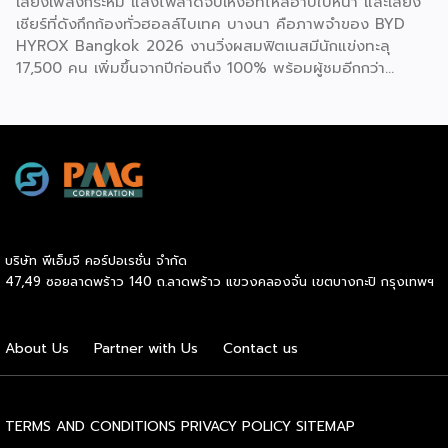
เสียงเพลงกระหึ่ม แสงไฟสาดจับเหงื่อที่ไหลอาบใบหน้า และเสียง
1.ด้านระบบเผาผลาญ ประเมินค่าสมดุลระหว่างไขมันสะสมกับไข
เชียร์ที่ดังกึกก้องทั่วฮอลล์ไบเทค บางนา คือภาพจำของ BYD
มันที่ช่วยทำความสะอาดหลอดเลือด (Triglyceride-to-HDL
HYROX Bangkok 2026 งานวิ่งผสมฟิตเนสมีนักแข่งทะลุ
ratio) ระดับไขมันที่เกาะตามอวัยวะภายในช่องท้อง (Visceral Fat
17,500 คน เพิ่มขึ้นจากปีก่อนถึง 100% พร้อมผู้ชมอีกกว่า
Rating) และวัดค่าคอเลสเตอรอลชนิดไขมันไม่ดี (LDL) 2.ด้าน
21,250 คนที่ยอมจ่ายเงินซื้อบัตรเข้าไปนั่งดูคนอื่น “ทรมานตัว
องค์ประกอบร่างกายและสารอาหาร ประเมินจากคะแนนความ
เอง” ที่น่าสนใจกว่านั้นคือ ซูเปอร์สตาร์อย่างณเดชน์ คูกิมิยะ,
สมบูรณ์โดยรวมของร่างกาย […]
หมาก ปริญ, เจมส์ จิรายุ และแอน ทองประสม ต่างประกาศลง
สนามจริง ไม่ใช่แค่มาเปิดงาน นี่ไม่ใช่แค่กระแสฟิตเนสธรรมดา
แต่คือปรากฏการณ์ที่กำลังเปลี่ยนภูมิทัศน์ของอุตสาหกรรม
Wellness ทั่วโลก และกำลังสร้างโอกาสทางธุรกิจมหาศาลให้กับผู้
ประกอบการ SME ไทยที่มองเห็นก่อนใคร HYROX ก่อตั้งใน
เยอรมนีเมื่อปี 2017 โดย Moritz Fürste อดีตนักกีฬาฮอกกี้ดีกรี
บริษัท พีเอ็มจี คอร์ปอเรชั่น จำกัด
โอลิมปิก ซึ่งรูปแบบการแข่งขันจะเป็นมาตรฐานเดียวกันทั่วโลก
47,49 ซอยลาดพร้าว 140 ถ.ลาดพร้าว แขวงคลองจั่น เขตบางกะปิ กรุงเทพฯ
คือวิ่งสลับกับสถานีออกกำลังกาย 8 จุด ระยะทางรวม 8
กิโลเมตร จุดที่ทำให้วงการธุรกิจต้องจับตาคือความเร็วในการ
เติบโต รายได้ของ […]
About Us
Partner with Us
Contact us
TERMS AND CONDITIONS
PRIVACY POLICY
SITEMAP