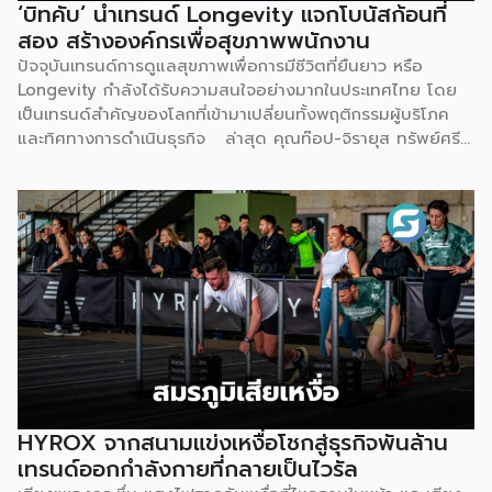
‘บิทคับ’ นำเทรนด์ Longevity แจกโบนัสก้อนที่
โซลูชันให้ครอบคลุมทั้งสามปัญหานี้ในคราวเดียวกัน แทนที่จะให้
สอง สร้างองค์กรเพื่อสุขภาพพนักงาน
คลินิกต้องแก้ปัญหาทีละเรื่องด้วยตัวเอง ด้านความรู้และความ
ปัจจุบันเทรนด์การดูแลสุขภาพเพื่อการมีชีวิตที่ยืนยาว หรือ
เชี่ยวชาญ — Givora มีทีมฝึกอบรมบุคลากรให้ได้มาตรฐาน
Longevity กำลังได้รับความสนใจอย่างมากในประเทศไทย โดย
เดียวกัน พร้อมควบคุมคุณภาพและมาตรฐานการบริการตลอด
เป็นเทรนด์สำคัญของโลกที่เข้ามาเปลี่ยนทั้งพฤติกรรมผู้บริโภค
กระบวนการ เพื่อให้คลินิกพันธมิตรมั่นใจได้ว่าบุคลากรพร้อมให้
และทิศทางการดำเนินธุรกิจ ล่าสุด คุณท๊อป-จิรายุส ทรัพย์ศรี
บริการอย่างถูกต้องตั้งแต่วันแรก ด้านฐานลูกค้าและการตลาด
โสภา ผู้ก่อตั้งและประธานเจ้าหน้าที่บริหารกลุ่ม บริษัท บิทคับ
— Givora เข้ามาช่วยขยายแบรนด์และสร้างแคมเปญทางการ
แคปปิตอล กรุ๊ป โฮลดิ้งส์ จำกัด หนึ่งในผู้บุกเบิกวงการนี้และผู้
ตลาดให้คลินิก แทนที่จะปล่อยให้แต่ละแห่งลองผิดลองถูกด้วยงบ
ขยายธุรกิจสู่คอมมูนิตี้สุขภาพ “StayGold” ได้ประกาศนโยบาย
ประมาณตัวเอง […]
ใหม่ แจกโบนัสสุขภาพเป็นโบนัสก้อนที่สองเพิ่มเติมจากโบนัสปกติ
เพื่อสร้างแรงจูงใจให้พนักงานหันมาใส่ใจสุขภาพอย่างจริงจัง และ
ผลักดันบิทคับให้เป็นองค์กรยุคใหม่ที่ขับเคลื่อนด้วยคุณภาพควบคู่
ไปกับสุขภาวะที่ดี นโยบายดังกล่าวขับเคลื่อนผ่านโครงการ
“Bitkuber Longevity Journey Program” ซึ่งเปิดให้พนักงาน
เข้าร่วมตามความสมัครใจ โดยจะวัดผลจากการเปลี่ยนแปลง
สุขภาพเป็นรายบุคคลเปรียบเทียบช่วงต้นปีและปลายปี เปิดโอกาส
ให้ทุกคนมีสิทธิ์ได้รับโบนัสเท่าเทียมกัน ไม่ว่าจะเป็นกลุ่มผู้เริ่มต้นที่
พัฒนาสุขภาพให้ดีขึ้น หรือกลุ่มคนรักสุขภาพที่สามารถรักษา
HYROX จากสนามแข่งเหงื่อโชกสู่ธุรกิจพันล้าน
มาตรฐานที่ดีไว้ได้ โดยเกณฑ์การประเมินจะมุ่งเน้นไปที่การป้องกัน
เทรนด์ออกกำลังกายที่กลายเป็นไวรัล
โรคในกลุ่มคนทำงานออฟฟิศ ครอบคลุม 3 ด้าน 6 ตัวชี้วัด ได้แก่