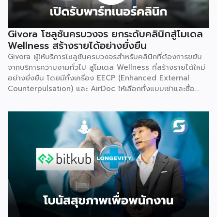
Givora โซลูชันครบวงจร ยกระดับคลินิกสู่โมเดล
Wellness สร้างรายได้อย่างยั่งยืน
Givora ผู้ให้บริการโซลูชันครบวงจรสำหรับคลินิกที่ต้องการขยับ
จากบริการความงามทั่วไป สู่โมเดล Wellness ที่สร้างรายได้ใหม่
อย่างยั่งยืน โดยมีทั้งเครื่อง EECP (Enhanced External
Counterpulsation) และ AirDoc ให้เลือกทั้งแบบเช่าและซื้อ
เพื่อลดภาระการลงทุนก้อนใหญ่และลดความเสี่ยงในการเริ่มต้น
ธุรกิจใหม่ พร้อมทีมช่างที่คอยดูแลตรวจเช็กเครื่องมืออย่าง
สม่ำเสมอ ให้มั่นใจได้ว่าอุปกรณ์ทำงานอย่างมีประสิทธิภาพตลอด
อายุการใช้งาน เหมาะสำหรับคลินิกที่ต้องการสร้างรายได้เพิ่ม โดย
ไม่ต้องใช้เงินก้อนใหญ่ตั้งแต่วันแรก จุดเริ่มต้น มองเห็นกับดักที่
ทำให้อุตสาหกรรมสุขภาพ-ความงามไปไม่ถึงเป้าหมาย Givora
ไม่ได้เริ่มต้นจากการขายเครื่องมือเพียงอย่างเดียว แต่เกิดจากการ
มองเห็นว่าผู้ประกอบการจำนวนมากที่ตั้งใจอยากขยายธุรกิจสู่
Wellness กลับติดกับดักซ้ำ ๆ 3 เรื่องหลัก จนไปไม่ถึงเป้าหมาย
ที่วางไว้ ได้แก่ การไม่มีความรู้และขาดความเชี่ยวชาญเฉพาะด้าน
การไม่มีฐานลูกค้าเพราะการตลาดไม่ตรงกลุ่ม และการเริ่มต้นผิด
จุดทั้งเรื่องเครื่องมือ ระบบ และราคา Givora จึงออกแบบ